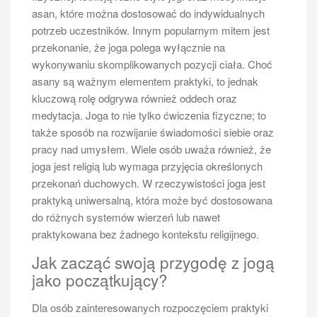
psychiczne – rywalizacja oraz interakcje społeczne
asan, które można dostosować do indywidualnych
związane z tym sportem mogą pomóc w redukcji
potrzeb uczestników. Innym popularnym mitem jest
stresu i poprawie nastroju. Dodatkowo, regularne
przekonanie, że joga polega wyłącznie na
treningi sprzyjają budowaniu pewności siebie oraz
wykonywaniu skomplikowanych pozycji ciała. Choć
umiejętności pracy zespołowej, szczególnie w
asany są ważnym elementem praktyki, to jednak
przypadku gry deblowej.
kluczową rolę odgrywa również oddech oraz
medytacja. Joga to nie tylko ćwiczenia fizyczne; to
Jakie są różnice między tenisem
także sposób na rozwijanie świadomości siebie oraz
amatorskim a profesjonalnym
pracy nad umysłem. Wiele osób uważa również, że
joga jest religią lub wymaga przyjęcia określonych
Tenis ziemny można uprawiać zarówno amatorsko,
przekonań duchowych. W rzeczywistości joga jest
jak i profesjonalnie, a te dwa podejścia różnią się pod
praktyką uniwersalną, która może być dostosowana
wieloma względami. Amatorski tenis często
do różnych systemów wierzeń lub nawet
koncentruje się na zabawie i rekreacji; gracze grają
praktykowana bez żadnego kontekstu religijnego.
głównie dla przyjemności oraz dla utrzymania dobrej
kondycji fizycznej. W takim przypadku nie ma presji
Jak zacząć swoją przygodę z jogą
związanej z wynikami czy rankingami; celem jest
jako początkujący?
przede wszystkim spędzenie czasu na świeżym
powietrzu oraz rozwijanie umiejętności w przyjaznej
Dla osób zainteresowanych rozpoczęciem praktyki