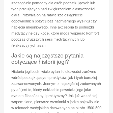
szczególnie pomocny dla osób początkujących lub
Jakie są najlepsze techniki
tych pracujących nad zwiększeniem elastyczności
treningowe dla początkujących
ciała. Pozwala on na łatwiejsze osiągnięcie
tenisistów
odpowiednich pozycji bez nadmiernego wysiłku czy
napięcia mięśniowego. Inne akcesoria to poduszki
Aby skutecznie rozwijać swoje umiejętności tenisowe
medytacyjne czy koce, które mogą wspierać komfort
jako początkujący gracz, warto stosować różnorodne
podczas dłuższych sesji medytacyjnych lub
techniki treningowe dostosowane do indywidualnych
relaksacyjnych asan.
potrzeb oraz poziomu zaawansowania. Na początek
kluczowe jest opanowanie podstawowych uderzeń
Jakie są najczęstsze pytania
takich jak forehand i backhand; warto ćwiczyć je
dotyczące historii jogi?
zarówno samodzielnie przy ścianie, jak i podczas
sparingów z partnerem lub trenerem. Technika
Historia jogi budzi wiele pytań i ciekawości zarówno
„shadow swing” polega na symulowaniu uderzeń bez
wśród początkujących praktyków, jak i tych bardziej
piłki; to świetny sposób na naukę prawidłowego ruchu
zaawansowanych. Jednym z najczęściej zadawanych
rakiety oraz postawy ciała bez presji związanej z
pytań jest to, kiedy dokładnie powstała joga jako
odbieraniem piłki. Kolejną skuteczną metodą jest
system filozoficzny i praktyczny? Jak już wcześniej
trening ze specjalnymi piłkami do tenisa o obniżonym
wspomniano, pierwsze wzmianki o jodze pojawiły się
ciśnieniu; takie piłki są łatwiejsze do odbicia i
w tekstach wedyjskich datowanych na około 1500-500