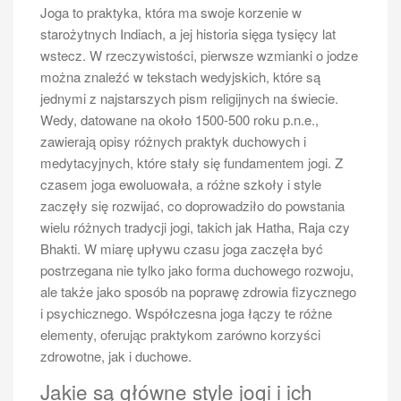
Tenis ziemny jak zacząć?
Joga to praktyka, która ma swoje korzenie w
starożytnych Indiach, a jej historia sięga tysięcy lat
wstecz. W rzeczywistości, pierwsze wzmianki o jodze
Tenis ziemny to sport, który cieszy się ogromną
można znaleźć w tekstach wedyjskich, które są
popularnością na całym świecie. Dla osób, które
jednymi z najstarszych pism religijnych na świecie.
dopiero zaczynają swoją przygodę z tym sportem,
Wedy, datowane na około 1500-500 roku p.n.e.,
kluczowe jest zrozumienie podstawowych zasad gry.
zawierają opisy różnych praktyk duchowych i
Przede wszystkim, tenis rozgrywany jest pomiędzy
medytacyjnych, które stały się fundamentem jogi. Z
dwoma zawodnikami w przypadku singla lub dwiema
czasem joga ewoluowała, a różne szkoły i style
drużynami po dwóch graczy w przypadku debla. Gra
zaczęły się rozwijać, co doprowadziło do powstania
polega na odbijaniu piłki za pomocą rakiety tak, aby
wielu różnych tradycji jogi, takich jak Hatha, Raja czy
przeciwnik nie był w stanie jej odebrać. Punkty
Bhakti. W miarę upływu czasu joga zaczęła być
zdobywa się poprzez umiejętne serwowanie oraz
postrzegana nie tylko jako forma duchowego rozwoju,
precyzyjne uderzenia, które zmuszają rywala do
ale także jako sposób na poprawę zdrowia fizycznego
błędu. Ważnym elementem jest również znajomość
i psychicznego. Współczesna joga łączy te różne
linii na korcie, które wyznaczają obszar gry. Zasady
elementy, oferując praktykom zarówno korzyści
dotyczące serwisu są również istotne – każdy gracz
zdrowotne, jak i duchowe.
ma prawo do dwóch prób serwowania, a piłka musi
przejść nad siatką i wylądować w odpowiednim polu.
Jakie są główne style jogi i ich