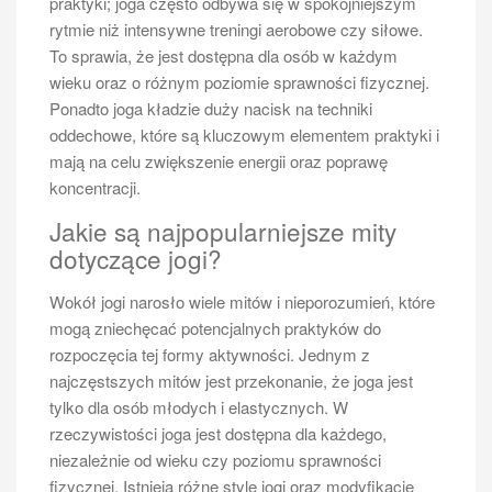
praktyki; joga często odbywa się w spokojniejszym
rytmie niż intensywne treningi aerobowe czy siłowe.
Jakie są korzyści zdrowotne
To sprawia, że jest dostępna dla osób w każdym
płynące z gry w tenisa
wieku oraz o różnym poziomie sprawności fizycznej.
Ponadto joga kładzie duży nacisk na techniki
Gra w tenisa ziemnego przynosi wiele korzyści
oddechowe, które są kluczowym elementem praktyki i
zdrowotnych, które mogą znacząco wpłynąć na
mają na celu zwiększenie energii oraz poprawę
ogólną kondycję fizyczną oraz samopoczucie gracza.
koncentracji.
Po pierwsze, tenis to doskonały sposób na poprawę
wydolności sercowo-naczyniowej. Intensywne treningi
Jakie są najpopularniejsze mity
i mecze angażują wiele grup mięśniowych, co
dotyczące jogi?
przyczynia się do wzrostu wytrzymałości oraz siły.
Regularna aktywność fizyczna związana z tenisem
Wokół jogi narosło wiele mitów i nieporozumień, które
pomaga również w spalaniu kalorii, co może być
mogą zniechęcać potencjalnych praktyków do
korzystne dla osób pragnących schudnąć lub
rozpoczęcia tej formy aktywności. Jednym z
utrzymać zdrową wagę ciała. Ponadto tenis rozwija
najczęstszych mitów jest przekonanie, że joga jest
koordynację ruchową oraz szybkość reakcji; gracze
tylko dla osób młodych i elastycznych. W
muszą być w stanie szybko reagować na ruchy
rzeczywistości joga jest dostępna dla każdego,
przeciwnika oraz zmieniające się warunki na korcie.
niezależnie od wieku czy poziomu sprawności
Gra w tenisa ma także pozytywny wpływ na zdrowie
fizycznej. Istnieją różne style jogi oraz modyfikacje