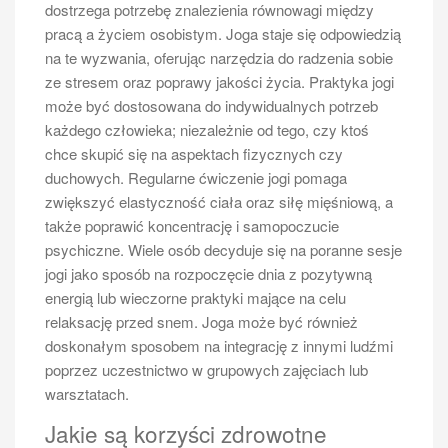
odpowiednie buty tenisowe, które zapewnią dobrą
dostrzega potrzebę znalezienia równowagi między
przyczepność na korcie oraz ochronią stopy przed
pracą a życiem osobistym. Joga staje się odpowiedzią
kontuzjami. Ubranie sportowe powinno być wygodne i
na te wyzwania, oferując narzędzia do radzenia sobie
pozwalać na swobodny ruch; warto postawić na
ze stresem oraz poprawy jakości życia. Praktyka jogi
materiały oddychające, które zapewnią komfort nawet
może być dostosowana do indywidualnych potrzeb
podczas intensywnego wysiłku fizycznego.
każdego człowieka; niezależnie od tego, czy ktoś
chce skupić się na aspektach fizycznych czy
Jak znaleźć odpowiednią szkołę
duchowych. Regularne ćwiczenie jogi pomaga
tenisa dla siebie
zwiększyć elastyczność ciała oraz siłę mięśniową, a
także poprawić koncentrację i samopoczucie
Wybór odpowiedniej szkoły tenisa to istotny krok dla
psychiczne. Wiele osób decyduje się na poranne sesje
każdego początkującego gracza pragnącego rozwijać
jogi jako sposób na rozpoczęcie dnia z pozytywną
swoje umiejętności pod okiem profesjonalistów. Na
energią lub wieczorne praktyki mające na celu
początek warto poszukać lokalnych klubów
relaksację przed snem. Joga może być również
sportowych lub szkółek tenisowych oferujących
doskonałym sposobem na integrację z innymi ludźmi
zajęcia dla dzieci i dorosłych. Dobrym pomysłem jest
poprzez uczestnictwo w grupowych zajęciach lub
zapoznanie się z opiniami innych uczniów oraz
warsztatach.
rodziców; często można znaleźć recenzje online lub
zapytać znajomych o ich doświadczenia związane z
Jakie są korzyści zdrowotne
danym miejscem. Ważne jest również sprawdzenie