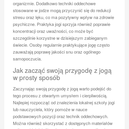
Tenis ziemny jak zacząć?
organizmie. Dodatkowo techniki oddechowe
stosowane w jodze mogą przyczynić się do redukcji
Dla początkujących tenisistów istnieje kilka
stresu oraz lęku, co ma pozytywny wpływ na zdrowie
kluczowych umiejętności, które warto rozwijać już na
psychiczne. Praktyka jogi sprzyja również poprawie
samym początku swojej przygody z tym sportem. Po
koncentracji oraz uważności, co może być
pierwsze, ważne jest opanowanie techniki uderzeń,
szczególnie korzystne w dzisiejszym zabieganym
takich jak forehand, backhand i serwis. Każde z tych
świecie. Osoby regularnie praktykujące jogę często
uderzeń ma swoje specyficzne wymagania techniczne
zauważają poprawę jakości snu oraz ogólnego
i wymaga regularnego ćwiczenia, aby stały się one
samopoczucia.
naturalne i efektywne. Kolejnym istotnym aspektem
jest rozwijanie zdolności ruchowych, takich jak
Jak zacząć swoją przygodę z jogą
szybkość i zwinność na korcie. Umiejętność
w prosty sposób
poruszania się po boisku pozwala na lepsze
ustawienie się do piłki oraz zwiększa szanse na
Zaczynając swoją przygodę z jogą warto podejść do
skuteczne odbicie. Również taktyka gry jest niezwykle
tego procesu z otwartym umysłem i cierpliwością.
ważna – początkujący powinni nauczyć się
Najlepiej rozpocząć od znalezienia lokalnej szkoły jogi
podstawowych strategii, takich jak gra defensywna
lub nauczyciela, który pomoże w nauce
czy ofensywna oraz umiejętność przewidywania
podstawowych pozycji oraz technik oddechowych.
ruchów przeciwnika. Nie można zapominać o
Można również skorzystać z dostępnych materiałów
psychice sportowca; koncentracja i opanowanie