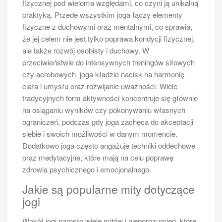
fizycznej pod wieloma względami, co czyni ją unikalną
różnorodne ćwiczenia, które pomogą im w
praktyką. Przede wszystkim joga łączy elementy
doskonaleniu techniki oraz kondycji fizycznej. Jednym
fizyczne z duchowymi oraz mentalnymi, co sprawia,
z podstawowych ćwiczeń jest odbijanie piłki o ścianę;
że jej celem nie jest tylko poprawa kondycji fizycznej,
to proste zadanie pozwala na naukę precyzyjnych
ale także rozwój osobisty i duchowy. W
uderzeń oraz poprawia refleks. Ćwiczenie to można
przeciwieństwie do intensywnych treningów siłowych
wykonywać samodzielnie, co czyni je dostępnym w
czy aerobowych, joga kładzie nacisk na harmonię
każdej chwili. Kolejnym skutecznym ćwiczeniem jest
ciała i umysłu oraz rozwijanie uważności. Wiele
praca nad serwisem; warto poświęcić czas na naukę
tradycyjnych form aktywności koncentruje się głównie
prawidłowej techniki serwisu, co ma kluczowe
na osiąganiu wyników czy pokonywaniu własnych
znaczenie w grze. Można także ćwiczyć różne
ograniczeń, podczas gdy joga zachęca do akceptacji
rodzaje serwisów, takie jak serwis płaski czy z rotacją.
siebie i swoich możliwości w danym momencie.
Również warto wprowadzić do treningu ćwiczenia
Dodatkowo joga często angażuje techniki oddechowe
poprawiające kondycję, takie jak bieganie czy
oraz medytacyjne, które mają na celu poprawę
skakanie na skakance, które zwiększają
zdrowia psychicznego i emocjonalnego.
wytrzymałość i szybkość na korcie. Dodatkowo,
Jakie są popularne mity dotyczące
warto pracować nad koordynacją ruchową poprzez
jogi
ćwiczenia z piłkami lekarskimi lub innymi przyrządami
sportowymi.
Wokół jogi narosło wiele mitów i nieporozumień, które