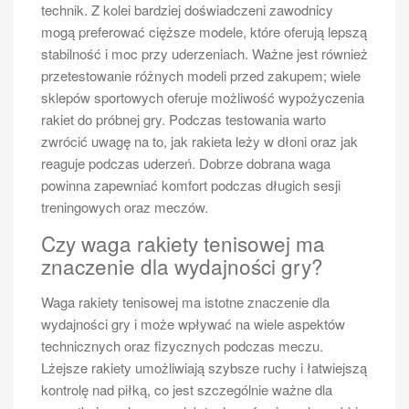
technik. Z kolei bardziej doświadczeni zawodnicy
Jakie strategie można zastosować
mogą preferować cięższe modele, które oferują lepszą
podczas gry w debla tenis ziemny?
stabilność i moc przy uderzeniach. Ważne jest również
przetestowanie różnych modeli przed zakupem; wiele
sklepów sportowych oferuje możliwość wypożyczenia
rakiet do próbnej gry. Podczas testowania warto
zwrócić uwagę na to, jak rakieta leży w dłoni oraz jak
reaguje podczas uderzeń. Dobrze dobrana waga
powinna zapewniać komfort podczas długich sesji
treningowych oraz meczów.
Czy waga rakiety tenisowej ma
Jak grać w debla tenis ziemny?
znaczenie dla wydajności gry?
Strategie w grze w debla tenis ziemny mogą znacznie
wpłynąć na wynik meczu i są kluczowe dla sukcesu
Waga rakiety tenisowej ma istotne znaczenie dla
drużyny. Jedną z najczęściej stosowanych strategii
wydajności gry i może wpływać na wiele aspektów
jest gra ofensywna, polegająca na atakowaniu
technicznych oraz fizycznych podczas meczu.
przeciwników i wywieraniu na nich presji poprzez
Lżejsze rakiety umożliwiają szybsze ruchy i łatwiejszą
agresywne uderzenia. Gracze mogą starać się
kontrolę nad piłką, co jest szczególnie ważne dla
zmuszać rywali do błędów poprzez szybkie zmiany