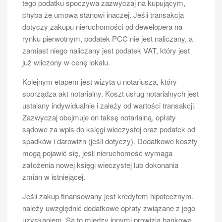
tego podatku spoczywa zazwyczaj na kupującym,
chyba że umowa stanowi inaczej. Jeśli transakcja
dotyczy zakupu nieruchomości od dewelopera na
rynku pierwotnym, podatek PCC nie jest naliczany, a
zamiast niego naliczany jest podatek VAT, który jest
już wliczony w cenę lokalu.
Kolejnym etapem jest wizyta u notariusza, który
sporządza akt notarialny. Koszt usług notarialnych jest
ustalany indywidualnie i zależy od wartości transakcji.
Zazwyczaj obejmuje on taksę notarialną, opłaty
sądowe za wpis do księgi wieczystej oraz podatek od
spadków i darowizn (jeśli dotyczy). Dodatkowe koszty
mogą pojawić się, jeśli nieruchomość wymaga
założenia nowej księgi wieczystej lub dokonania
zmian w istniejącej.
Jeśli zakup finansowany jest kredytem hipotecznym,
należy uwzględnić dodatkowe opłaty związane z jego
uzyskaniem. Są to między innymi prowizja bankowa