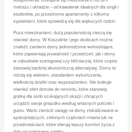
metrażu i układzie – od kawalerek idealnych dla singli i
studentów, po przestronne apartamenty z kilkoma
sypialniami, które sprawdzą się dla większych rodzin.
Poza mieszkaniami, dużą popularnością cieszą się
również domy. W Koszalinie i jego okolicach można
znaleźć zarówno domy jednorodzinne wolnostojące,
które zapewniają prywatność i przestrzeń, jak i domy
w zabudowie szeregowej czy bliźniaczej, które często
stanowią bardziej ekonomiczną alternatywę. Domy te
różnią się wiekiem, standardem wykończenia,
wielkością działki oraz wyposażeniem. Nie brakuje
również ofert domów do remontu, które stanowią
gratkę dla osób szukających okazji i chcących
urządzić swoje gniazdko według własnych potrzeb i
gustu. Warto zwrócić uwagę na domy zlokalizowane w
spokojniejszych, zielonych częściach miasta lub na
przedmieściach, które oferują lepszy komfort życia z
dala od miejskiego zgiełku.