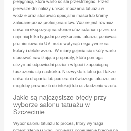
pielęgnacji, które warto ściśle przestrzegać. Przez
pierwsze dni należy unikać moczenia tatuażu w
wodzie oraz stosować specjalne maści lub kremy
zalecane przez profesjonalistów. Ważne jest również
unikanie ekspozycji na słońce oraz solarium przez co
najmniej kilka tygodni po wykonaniu tatuażu, ponieważ
promieniowanie UV może wpłynąć negatywnie na
kolory i detale wzoru. W miarę gojenia się skóry warto
stosować nawilżające preparaty, które pomogą
utrzymać odpowiedni poziom wilgoci i zapobiegną
łuszczeniu się naskórka. Niezwykle istotne jest także
unikanie drapania lub pocierania świeżego tatuażu, co
mogłoby prowadzić do infekcji lub uszkodzenia wzoru.
Jakie są najczęstsze błędy przy
wyborze salonu tatuażu w
Szczecinie
Wybór salonu tatuażu to proces, który wymaga
przemyślenia i uwagi, ponieważ popełnienie błędów na