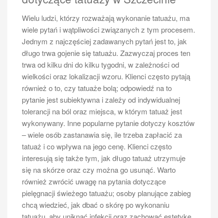
Wielu ludzi, którzy rozważają wykonanie tatuażu, ma
wiele pytań i wątpliwości związanych z tym procesem.
Jednym z najczęściej zadawanych pytań jest to, jak
długo trwa gojenie się tatuażu. Zazwyczaj proces ten
trwa od kilku dni do kilku tygodni, w zależności od
wielkości oraz lokalizacji wzoru. Klienci często pytają
również o to, czy tatuaże bolą; odpowiedź na to
pytanie jest subiektywna i zależy od indywidualnej
tolerancji na ból oraz miejsca, w którym tatuaż jest
wykonywany. Inne popularne pytanie dotyczy kosztów
– wiele osób zastanawia się, ile trzeba zapłacić za
tatuaż i co wpływa na jego cenę. Klienci często
interesują się także tym, jak długo tatuaż utrzymuje
się na skórze oraz czy można go usunąć. Warto
również zwrócić uwagę na pytania dotyczące
pielęgnacji świeżego tatuażu; osoby planujące zabieg
chcą wiedzieć, jak dbać o skórę po wykonaniu
tatuażu, aby uniknąć infekcji oraz zachować estetykę