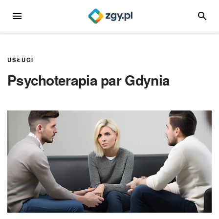
Przejdź
MENU
SZUKA
do
treści
USŁUGI
Psychoterapia par Gdynia