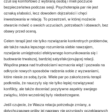
czuli się komfortowo z wybraną osobą i mieli poczucie
bezpieczeństwa podczas sesji. Psychoterapia par nie jest
oznaką słabości, lecz dowodem dojrzałości i chęci
inwestowania w relację. To przestrzeń, w której możecie
otwarcie mówić o swoich uczuciach, potrzebach i obawach, bez
obawy przed oceną.
Celem terapii jest nie tylko rozwiązanie konkretnych problemów,
ale także nauka lepszego rozumienia siebie nawzajem,
rozwijanie umiejętności efektywnego komunikowania się i
budowanie trwalszej, bardziej satysfakcjonującej relacji.
Wspólna
praca
nad trudnościami wzmacnia więź i pozwala na
odkrycie nowych sposobów radzenia sobie z wyzwaniami,
które niesie ze sobą życie. Wiele par po zakończeniu terapii
podkreśla, że nauczyły się nie tylko lepiej rozwiązywać
konflikty, ale także doceniać pozytywne aspekty swojego
związku, które wcześniej były niedostrzegane.
Jeśli czujecie, że Wasza relacja potrzebuje zmiany, a
dotychczasowe próby jej naprawy nie przyniosły oczekiwanych