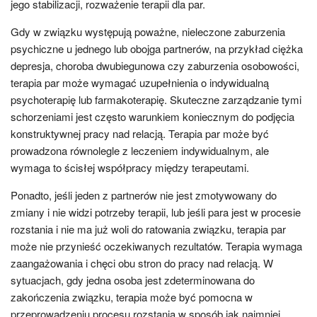
jego stabilizacji, rozważenie terapii dla par.
Gdy w związku występują poważne, nieleczone zaburzenia
psychiczne u jednego lub obojga partnerów, na przykład ciężka
depresja, choroba dwubiegunowa czy zaburzenia osobowości,
terapia par może wymagać uzupełnienia o indywidualną
psychoterapię lub farmakoterapię. Skuteczne zarządzanie tymi
schorzeniami jest często warunkiem koniecznym do podjęcia
konstruktywnej pracy nad relacją. Terapia par może być
prowadzona równolegle z leczeniem indywidualnym, ale
wymaga to ścisłej współpracy między terapeutami.
Ponadto, jeśli jeden z partnerów nie jest zmotywowany do
zmiany i nie widzi potrzeby terapii, lub jeśli para jest w procesie
rozstania i nie ma już woli do ratowania związku, terapia par
może nie przynieść oczekiwanych rezultatów. Terapia wymaga
zaangażowania i chęci obu stron do pracy nad relacją. W
sytuacjach, gdy jedna osoba jest zdeterminowana do
zakończenia związku, terapia może być pomocna w
przeprowadzeniu procesu rozstania w sposób jak najmniej