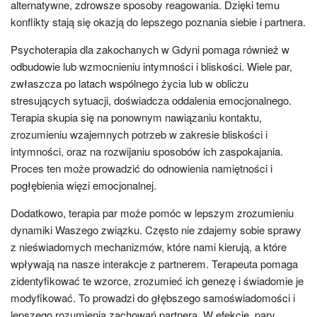
alternatywne, zdrowsze sposoby reagowania. Dzięki temu
konflikty stają się okazją do lepszego poznania siebie i partnera.
Psychoterapia dla zakochanych w Gdyni pomaga również w
odbudowie lub wzmocnieniu intymności i bliskości. Wiele par,
zwłaszcza po latach wspólnego życia lub w obliczu
stresujących sytuacji, doświadcza oddalenia emocjonalnego.
Terapia skupia się na ponownym nawiązaniu kontaktu,
zrozumieniu wzajemnych potrzeb w zakresie bliskości i
intymności, oraz na rozwijaniu sposobów ich zaspokajania.
Proces ten może prowadzić do odnowienia namiętności i
pogłębienia więzi emocjonalnej.
Dodatkowo, terapia par może pomóc w lepszym zrozumieniu
dynamiki Waszego związku. Często nie zdajemy sobie sprawy
z nieświadomych mechanizmów, które nami kierują, a które
wpływają na nasze interakcje z partnerem. Terapeuta pomaga
zidentyfikować te wzorce, zrozumieć ich genezę i świadomie je
modyfikować. To prowadzi do głębszego samoświadomości i
lepszego rozumienia zachowań partnera. W efekcie, pary