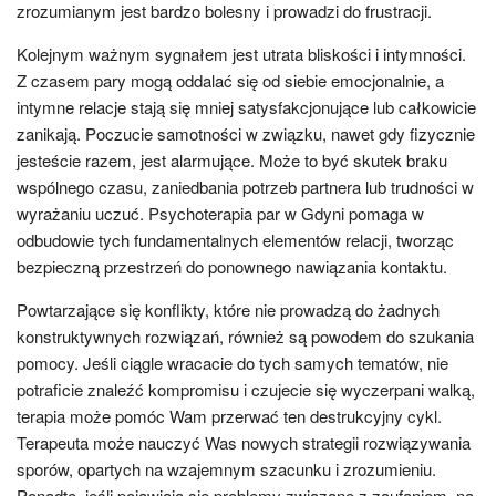
zrozumianym jest bardzo bolesny i prowadzi do frustracji.
Kolejnym ważnym sygnałem jest utrata bliskości i intymności.
Z czasem pary mogą oddalać się od siebie emocjonalnie, a
intymne relacje stają się mniej satysfakcjonujące lub całkowicie
zanikają. Poczucie samotności w związku, nawet gdy fizycznie
jesteście razem, jest alarmujące. Może to być skutek braku
wspólnego czasu, zaniedbania potrzeb partnera lub trudności w
wyrażaniu uczuć. Psychoterapia par w Gdyni pomaga w
odbudowie tych fundamentalnych elementów relacji, tworząc
bezpieczną przestrzeń do ponownego nawiązania kontaktu.
Powtarzające się konflikty, które nie prowadzą do żadnych
konstruktywnych rozwiązań, również są powodem do szukania
pomocy. Jeśli ciągle wracacie do tych samych tematów, nie
potraficie znaleźć kompromisu i czujecie się wyczerpani walką,
terapia może pomóc Wam przerwać ten destrukcyjny cykl.
Terapeuta może nauczyć Was nowych strategii rozwiązywania
sporów, opartych na wzajemnym szacunku i zrozumieniu.
Ponadto, jeśli pojawiają się problemy związane z zaufaniem, na