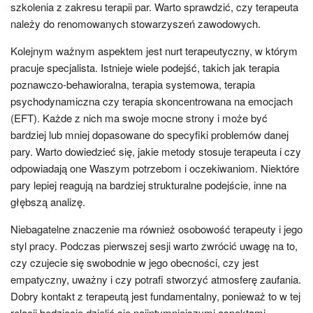
szkolenia z zakresu terapii par. Warto sprawdzić, czy terapeuta
należy do renomowanych stowarzyszeń zawodowych.
Kolejnym ważnym aspektem jest nurt terapeutyczny, w którym
pracuje specjalista. Istnieje wiele podejść, takich jak terapia
poznawczo-behawioralna, terapia systemowa, terapia
psychodynamiczna czy terapia skoncentrowana na emocjach
(EFT). Każde z nich ma swoje mocne strony i może być
bardziej lub mniej dopasowane do specyfiki problemów danej
pary. Warto dowiedzieć się, jakie metody stosuje terapeuta i czy
odpowiadają one Waszym potrzebom i oczekiwaniom. Niektóre
pary lepiej reagują na bardziej strukturalne podejście, inne na
głębszą analizę.
Niebagatelne znaczenie ma również osobowość terapeuty i jego
styl pracy. Podczas pierwszej sesji warto zwrócić uwagę na to,
czy czujecie się swobodnie w jego obecności, czy jest
empatyczny, uważny i czy potrafi stworzyć atmosferę zaufania.
Dobry kontakt z terapeutą jest fundamentalny, ponieważ to w tej
relacji będziecie dzielić się najintymniejszymi aspektami