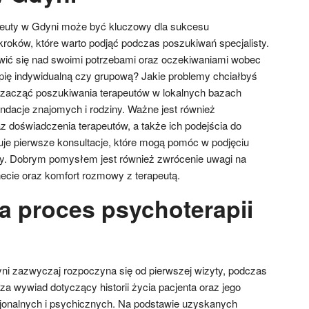
euty w Gdyni może być kluczowy dla sukcesu
a kroków, które warto podjąć podczas poszukiwań specjalisty.
wić się nad swoimi potrzebami oraz oczekiwaniami wobec
rapię indywidualną czy grupową? Jakie problemy chciałbyś
acząć poszukiwania terapeutów w lokalnych bazach
dacje znajomych i rodziny. Ważne jest również
az doświadczenia terapeutów, a także ich podejścia do
ruje pierwsze konsultacje, które mogą pomóc w podjęciu
cy. Dobrym pomysłem jest również zwrócenie uwagi na
ecie oraz komfort rozmowy z terapeutą.
a proces psychoterapii
ni zazwyczaj rozpoczyna się od pierwszej wizyty, podczas
za wywiad dotyczący historii życia pacjenta oraz jego
onalnych i psychicznych. Na podstawie uzyskanych