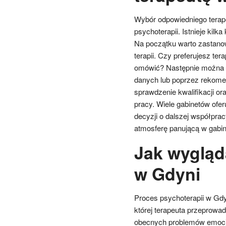
Wybór odpowiedniego terap
psychoterapii. Istnieje kilk
Na początku warto zastano
terapii. Czy preferujesz te
omówić? Następnie można z
danych lub poprzez rekomen
sprawdzenie kwalifikacji or
pracy. Wiele gabinetów ofe
decyzji o dalszej współpra
atmosferę panującą w gabin
Jak wygląd
w Gdyni
Proces psychoterapii w Gdy
której terapeuta przeprowad
obecnych problemów emocj