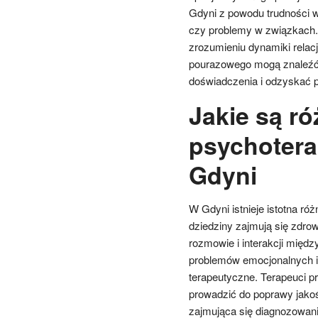
Gdyni z powodu trudności w 
czy problemy w związkach.
zrozumieniu dynamiki relac
pourazowego mogą znaleźć w
doświadczenia i odzyskać 
Jakie są r
psychoterap
Gdyni
W Gdyni istnieje istotna ró
dziedziny zajmują się zdro
rozmowie i interakcji międz
problemów emocjonalnych i 
terapeutyczne. Terapeuci p
prowadzić do poprawy jakośc
zajmująca się diagnozowan