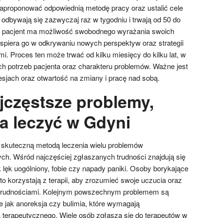
zaproponować odpowiednią metodę pracy oraz ustalić cele
e odbywają się zazwyczaj raz w tygodniu i trwają od 50 do
ań pacjent ma możliwość swobodnego wyrażania swoich
wspiera go w odkrywaniu nowych perspektyw oraz strategii
mi. Proces ten może trwać od kilku miesięcy do kilku lat, w
ch potrzeb pacjenta oraz charakteru problemów. Ważne jest
esjach oraz otwartość na zmiany i pracę nad sobą.
ajczęstsze problemy,
a leczyć w Gdyni
 skuteczną metodą leczenia wielu problemów
ch. Wśród najczęściej zgłaszanych trudności znajdują się
k lęk uogólniony, fobie czy napady paniki. Osoby borykające
to korzystają z terapii, aby zrozumieć swoje uczucia oraz
z trudnościami. Kolejnym powszechnym problemem są
e jak anoreksja czy bulimia, które wymagają
a terapeutycznego. Wiele osób zgłasza się do terapeutów w