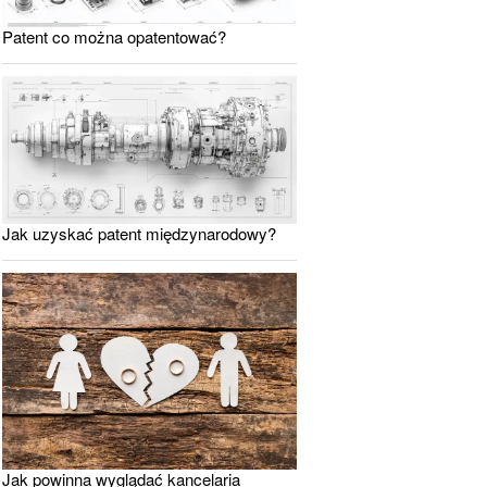
Patent co można opatentować?
Jak uzyskać patent międzynarodowy?
Jak powinna wyglądać kancelaria