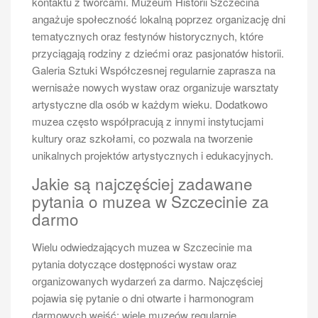
kontaktu z twórcami. Muzeum Historii Szczecina
Szczecinie, warto zacząć od określenia swoich
angażuje społeczność lokalną poprzez organizację dni
zainteresowań oraz preferencji dotyczących atrakcji
tematycznych oraz festynów historycznych, które
turystycznych. Dobrym pomysłem jest stworzenie
przyciągają rodziny z dziećmi oraz pasjonatów historii.
listy miejsc, które chcemy odwiedzić – zarówno tych
Galeria Sztuki Współczesnej regularnie zaprasza na
znanych jak Zamek Książąt Pomorskich czy Wały
wernisaże nowych wystaw oraz organizuje warsztaty
Chrobrego, jak i mniej popularnych zakątków miasta.
artystyczne dla osób w każdym wieku. Dodatkowo
Następnie warto zapoznać się z ofertą rejsów statkiem
muzea często współpracują z innymi instytucjami
oraz innych form transportu wodnego, aby móc
kultury oraz szkołami, co pozwala na tworzenie
dostosować plan do własnych potrzeb. Przygotowując
unikalnych projektów artystycznych i edukacyjnych.
się do wycieczki, dobrze jest również sprawdzić
Jakie są najczęściej zadawane
kalendarz wydarzeń kulturalnych odbywających się w
pytania o muzea w Szczecinie za
danym czasie – może okazać się, że podczas wizyty
darmo
będzie miało miejsce ciekawe wydarzenie artystyczne
lub festiwal kulinarny. Ważnym aspektem jest również
Wielu odwiedzających muzea w Szczecinie ma
wybór odpowiednich miejsc noclegowych – warto
pytania dotyczące dostępności wystaw oraz
rezerwować je z wyprzedzeniem, zwłaszcza w
organizowanych wydarzeń za darmo. Najczęściej
sezonie letnim kiedy liczba turystów wzrasta. Na
pojawia się pytanie o dni otwarte i harmonogram
koniec nie zapomnijmy o odpowiednim ubiorze oraz
darmowych wejść; wiele muzeów regularnie