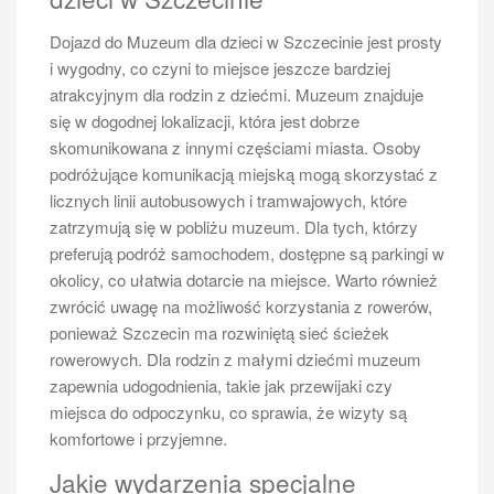
różnorodnych atrakcji w Świnoujściu, co sprawia, że
cała podróż staje się jeszcze bardziej interesująca.
Dojazd do Muzeum dla dzieci w Szczecinie jest prosty
Oczywiście, jak w każdej branży, zdarzają się również
i wygodny, co czyni to miejsce jeszcze bardziej
negatywne opinie, które dotyczą głównie opóźnień w
atrakcyjnym dla rodzin z dziećmi. Muzeum znajduje
kursowaniu statków lub problemów z dostępnością
się w dogodnej lokalizacji, która jest dobrze
biletów w szczycie sezonu turystycznego.
skomunikowana z innymi częściami miasta. Osoby
Jakie są najlepsze terminy na rejsy
podróżujące komunikacją miejską mogą skorzystać z
licznych linii autobusowych i tramwajowych, które
Szczecin Świnoujście
zatrzymują się w pobliżu muzeum. Dla tych, którzy
Wybór odpowiedniego terminu na rejs Szczecin
preferują podróż samochodem, dostępne są parkingi w
Świnoujście może znacząco wpłynąć na jakość
okolicy, co ułatwia dotarcie na miejsce. Warto również
doświadczenia oraz atrakcje dostępne dla pasażerów.
zwrócić uwagę na możliwość korzystania z rowerów,
Najlepszym czasem na odbycie takiej podróży jest
ponieważ Szczecin ma rozwiniętą sieć ścieżek
okres letni, kiedy to pogoda sprzyja spędzaniu czasu
rowerowych. Dla rodzin z małymi dziećmi muzeum
na świeżym powietrzu. Czerwiec, lipiec i sierpień to
zapewnia udogodnienia, takie jak przewijaki czy
miesiące, w których odbywa się najwięcej rejsów, a
miejsca do odpoczynku, co sprawia, że wizyty są
także organizowane są różnorodne wydarzenia
komfortowe i przyjemne.
kulturalne i festiwale w obu miastach. Warto jednak
Jakie wydarzenia specjalne
pamiętać, że w tym czasie porty mogą być