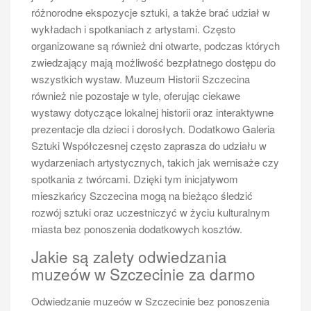
Odrze w Szczecinie
różnorodne ekspozycje sztuki, a także brać udział w
wykładach i spotkaniach z artystami. Często
Podczas wycieczki po Odrze w Szczecinie nie można
organizowane są również dni otwarte, podczas których
zapomnieć o kulinarnych doznaniach, które oferuje to
zwiedzający mają możliwość bezpłatnego dostępu do
miasto. Region Pomorza Zachodniego słynie z bogatej
wszystkich wystaw. Muzeum Historii Szczecina
tradycji kulinarnej, która łączy wpływy różnych kultur.
również nie pozostaje w tyle, oferując ciekawe
Warto spróbować świeżych ryb prosto z Odry –
wystawy dotyczące lokalnej historii oraz interaktywne
szczególnie pstrąga i sandacza, które są często
prezentacje dla dzieci i dorosłych. Dodatkowo Galeria
serwowane w lokalnych restauracjach. Dania rybne
Sztuki Współczesnej często zaprasza do udziału w
przygotowywane są na wiele sposobów – od
wydarzeniach artystycznych, takich jak wernisaże czy
grillowania po duszenie w aromatycznych sosach.
spotkania z twórcami. Dzięki tym inicjatywom
Innym regionalnym przysmakiem są pierogi z
mieszkańcy Szczecina mogą na bieżąco śledzić
nadzieniem mięsnym lub warzywnym, które stanowią
rozwój sztuki oraz uczestniczyć w życiu kulturalnym
doskonałe uzupełnienie obiadu. Nie można również
miasta bez ponoszenia dodatkowych kosztów.
pominąć słynnych szczecińskich bułek z serem oraz
Jakie są zalety odwiedzania
lokalnych wypieków, takich jak szarlotka czy
muzeów w Szczecinie za darmo
drożdżówki z owocami. Dla miłośników piwa dostępne
są liczne browary rzemieślnicze, które oferują szeroki
Odwiedzanie muzeów w Szczecinie bez ponoszenia
wybór piw warzonych według tradycyjnych receptur.