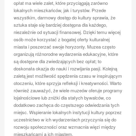
opłat ma wiele zalet, które przyciągają zarówno
Warto również spróbować lokalnych win i cydrów,
lokalnych mieszkańców, jak i turystów. Przede
które zdobywają coraz większą popularność.
wszystkim, darmowy dostęp do kultury sprawia, że
Jakie aktywności sportowe można
sztuka staje się bardziej dostępna dla każdego,
uprawiać podczas wycieczki po
niezależnie od sytuacji finansowej. Dzięki temu więcej
Odrze w Szczecinie
osób może korzystać z bogatej oferty kulturalnej
miasta i poszerzać swoje horyzonty. Muzea często
Wycieczka po Odrze w Szczecinie to także świetna
organizują różnorodne wydarzenia edukacyjne, które
okazja do aktywnego spędzania czasu na świeżym
są dostępne dla zwiedzających bez opłat; to
powietrzu. Rzeka oraz jej okolice oferują wiele
doskonała okazja do nauki i rozwijania pasji. Kolejną
możliwości dla miłośników sportu i rekreacji. Jedną z
zaletą jest możliwość spędzenia czasu w inspirującym
najpopularniejszych form aktywności jest kajakarstwo
otoczeniu, które sprzyja refleksji i kreatywności. Warto
– turyści mogą wynająć kajak i samodzielnie
również zauważyć, że wiele muzeów oferuje programy
eksplorować malownicze zakątki Odry. To doskonały
lojalnościowe lub zniżki dla stałych bywalców, co
sposób na obcowanie z naturą oraz podziwianie
dodatkowo zachęca do częstszego odwiedzania tych
pięknych widoków na miasto i jego okolice. Dla osób
miejsc. Wspieranie lokalnych instytucji kultury poprzez
preferujących bardziej ekstremalne przeżycia
uczestnictwo w ich wydarzeniach przyczynia się do
dostępne są również rejsy motorówkami czy
rozwoju społeczności oraz wzmacnia więzi między
skuterami wodnymi, które dostarczą niezapomnianych
mieszkańcami a ich miastem.