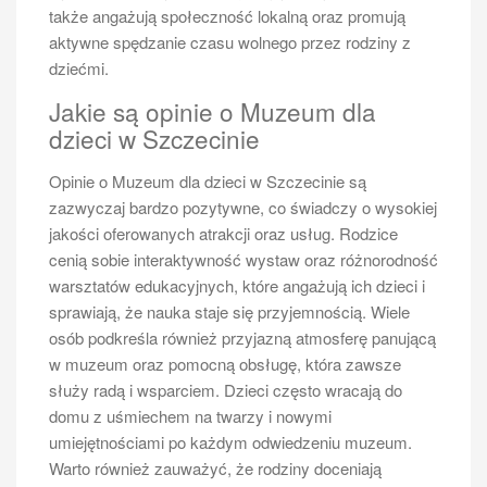
rejsu – zazwyczaj wynosi on około dwóch godzin, ale
także angażują społeczność lokalną oraz promują
może się różnić w zależności od warunków
aktywne spędzanie czasu wolnego przez rodziny z
pogodowych oraz konkretnej trasy. Kolejnym istotnym
dziećmi.
zagadnieniem jest kwestia biletów – wiele osób
Jakie są opinie o Muzeum dla
zastanawia się nad tym, gdzie je kupić oraz czy lepiej
dzieci w Szczecinie
zarezerwować je z wyprzedzeniem czy nabyć
bezpośrednio przed rejsem. Odpowiedzią jest to, że
Opinie o Muzeum dla dzieci w Szczecinie są
zakup biletów online często wiąże się z
zazwyczaj bardzo pozytywne, co świadczy o wysokiej
korzystniejszymi cenami oraz pewnością miejsca na
jakości oferowanych atrakcji oraz usług. Rodzice
pokładzie. Inne pytania dotyczą zasad
cenią sobie interaktywność wystaw oraz różnorodność
bezpieczeństwa oraz regulaminu obowiązującego na
warsztatów edukacyjnych, które angażują ich dzieci i
statkach – pasażerowie chcą wiedzieć, jakie zasady
sprawiają, że nauka staje się przyjemnością. Wiele
należy przestrzegać podczas rejsu oraz jakie są
osób podkreśla również przyjazną atmosferę panującą
procedury ewakuacyjne. Wiele osób interesuje się
w muzeum oraz pomocną obsługę, która zawsze
również ofertą gastronomiczną dostępną na pokładzie
służy radą i wsparciem. Dzieci często wracają do
– czy można zamówić posiłki i napoje oraz jakie są
domu z uśmiechem na twarzy i nowymi
opcje dla osób z alergiami pokarmowymi.
umiejętnościami po każdym odwiedzeniu muzeum.
Jakie są możliwości transportu do
Warto również zauważyć, że rodziny doceniają