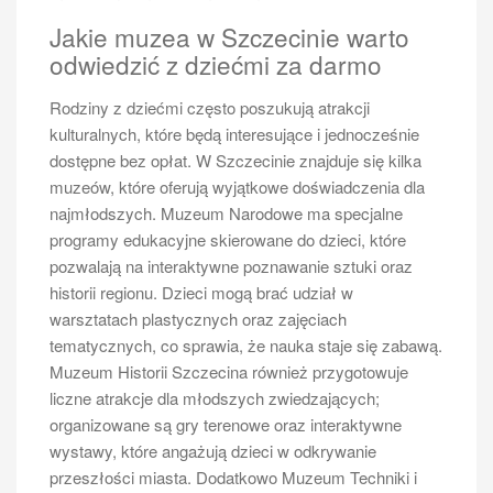
emocji. Ponadto wzdłuż rzeki znajdują się liczne
Jakie muzea w Szczecinie warto
ścieżki rowerowe oraz trasy spacerowe, idealne do
odwiedzić z dziećmi za darmo
joggingu czy nordic walking. W sezonie letnim
organizowane są także zajęcia fitness na świeżym
Rodziny z dziećmi często poszukują atrakcji
powietrzu – od jogi po aerobik wodny – co pozwala na
kulturalnych, które będą interesujące i jednocześnie
aktywne spędzenie czasu w towarzystwie innych
dostępne bez opłat. W Szczecinie znajduje się kilka
entuzjastów sportu.
muzeów, które oferują wyjątkowe doświadczenia dla
Jakie miejsca noclegowe warto
najmłodszych. Muzeum Narodowe ma specjalne
rozważyć podczas wycieczki po
programy edukacyjne skierowane do dzieci, które
Odrze w Szczecinie
pozwalają na interaktywne poznawanie sztuki oraz
historii regionu. Dzieci mogą brać udział w
Planowanie noclegu podczas wycieczki po Odrze w
warsztatach plastycznych oraz zajęciach
Szczecinie jest kluczowym elementem udanej
tematycznych, co sprawia, że nauka staje się zabawą.
podróży. Miasto oferuje szeroki wachlarz opcji
Muzeum Historii Szczecina również przygotowuje
zakwaterowania dostosowanych do różnych potrzeb i
liczne atrakcje dla młodszych zwiedzających;
budżetów turystów. Dla osób poszukujących komfortu
organizowane są gry terenowe oraz interaktywne
idealnym rozwiązaniem będą hotele znajdujące się w
wystawy, które angażują dzieci w odkrywanie
centrum miasta lub tuż przy Odrze, które zapewniają
przeszłości miasta. Dodatkowo Muzeum Techniki i