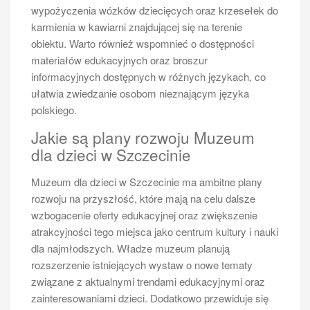
spacerowania po pokładzie statku oraz plaży po
wypożyczenia wózków dziecięcych oraz krzesełek do
przybyciu do Świnoujścia. Nie zapomnijmy o
karmienia w kawiarni znajdującej się na terenie
dokumentach – bilety powinny być łatwo dostępne w
obiektu. Warto również wspomnieć o dostępności
przypadku kontroli biletowej przed wejściem na pokład
materiałów edukacyjnych oraz broszur
statku. Warto również zabrać ze sobą drobne
informacyjnych dostępnych w różnych językach, co
przekąski i napoje dla własnej wygody podczas
ułatwia zwiedzanie osobom nieznającym języka
podróży oraz aparat fotograficzny lub smartfon do
polskiego.
uwiecznienia pięknych widoków i chwil spędzonych z
Jakie są plany rozwoju Muzeum
bliskimi. Jeśli planujemy korzystać z atrakcji wodnych
dla dzieci w Szczecinie
po przybyciu do Świnoujścia, dobrze jest zabrać ze
sobą strój kąpielowy oraz ręcznik plażowy.
Muzeum dla dzieci w Szczecinie ma ambitne plany
Jakie są najciekawsze wydarzenia
rozwoju na przyszłość, które mają na celu dalsze
kulturalne w Szczecinie i
wzbogacenie oferty edukacyjnej oraz zwiększenie
Świnoujściu
atrakcyjności tego miejsca jako centrum kultury i nauki
dla najmłodszych. Władze muzeum planują
Podczas rejsu Szczecin Świnoujście warto zwrócić
rozszerzenie istniejących wystaw o nowe tematy
uwagę na różnorodne wydarzenia kulturalne, które
związane z aktualnymi trendami edukacyjnymi oraz
odbywają się w obu miastach. Szczecin, jako stolica
zainteresowaniami dzieci. Dodatkowo przewiduje się
województwa zachodniopomorskiego, oferuje wiele