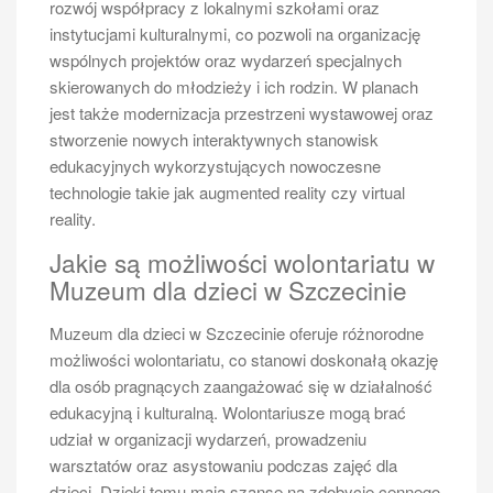
rozwój współpracy z lokalnymi szkołami oraz
festiwali, koncertów i wystaw przez cały rok. Warto
instytucjami kulturalnymi, co pozwoli na organizację
wspomnieć o Festiwalu Szczecin Jazz, który
wspólnych projektów oraz wydarzeń specjalnych
przyciąga znakomitych artystów z kraju i zagranicy
skierowanych do młodzieży i ich rodzin. W planach
oraz Festiwalu Młodych Talentów, gdzie młodzi twórcy
jest także modernizacja przestrzeni wystawowej oraz
mają szansę zaprezentować swoje umiejętności. W
stworzenie nowych interaktywnych stanowisk
Świnoujściu natomiast organizowane są liczne
edukacyjnych wykorzystujących nowoczesne
imprezy plenerowe, takie jak Festiwal Sztuki Ulicznej
technologie takie jak augmented reality czy virtual
czy Dni Morza, które przyciągają zarówno
reality.
mieszkańców, jak i turystów. Takie wydarzenia to
Jakie są możliwości wolontariatu w
doskonała okazja do poznania lokalnej kultury oraz
Muzeum dla dzieci w Szczecinie
tradycji, a także do spędzenia czasu w miłej
atmosferze.
Muzeum dla dzieci w Szczecinie oferuje różnorodne
możliwości wolontariatu, co stanowi doskonałą okazję
dla osób pragnących zaangażować się w działalność
edukacyjną i kulturalną. Wolontariusze mogą brać
udział w organizacji wydarzeń, prowadzeniu
warsztatów oraz asystowaniu podczas zajęć dla
dzieci. Dzięki temu mają szansę na zdobycie cennego