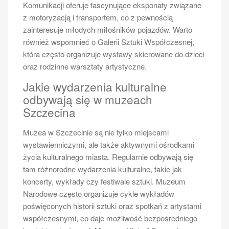
łatwy dostęp do atrakcji turystycznych oraz piękne
Komunikacji oferuje fascynujące eksponaty związane
widoki na rzekę. Wiele z nich oferuje dodatkowe
z motoryzacją i transportem, co z pewnością
udogodnienia takie jak basen czy spa, co sprawia, że
zainteresuje młodych miłośników pojazdów. Warto
pobyt staje się jeszcze bardziej relaksujący.
również wspomnieć o Galerii Sztuki Współczesnej,
Alternatywnie można rozważyć wynajem
która często organizuje wystawy skierowane do dzieci
apartamentów lub pokoi gościnnych, co daje większą
oraz rodzinne warsztaty artystyczne.
swobodę i możliwość samodzielnego
Jakie wydarzenia kulturalne
przygotowywania posiłków. Dla osób podróżujących z
odbywają się w muzeach
rodzinami lub grupami przyjaciół dobrym
Szczecina
rozwiązaniem będą hostele lub pensjonaty, które
często oferują atrakcyjne ceny oraz wspólne
Muzea w Szczecinie są nie tylko miejscami
przestrzenie do integracji. Niezależnie od wyboru
wystawienniczymi, ale także aktywnymi ośrodkami
noclegu warto zwrócić uwagę na opinie innych gości
życia kulturalnego miasta. Regularnie odbywają się
oraz lokalizację obiektu względem głównych atrakcji
tam różnorodne wydarzenia kulturalne, takie jak
turystycznych miasta.
koncerty, wykłady czy festiwale sztuki. Muzeum
Jak zaplanować idealną wycieczkę
Narodowe często organizuje cykle wykładów
po Odrze w Szczecinie
poświęconych historii sztuki oraz spotkań z artystami
współczesnymi, co daje możliwość bezpośredniego
Aby zaplanować idealną wycieczkę po Odrze w