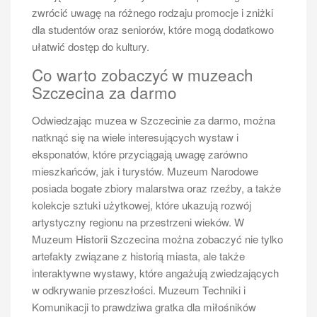
architekturze, który jest miejscem wielu koncertów i
zwrócić uwagę na różnego rodzaju promocje i zniżki
wydarzeń artystycznych. Nie można pominąć także
dla studentów oraz seniorów, które mogą dodatkowo
Muzeum Techniki i Komunikacji, które zainteresuje nie
ułatwić dostęp do kultury.
tylko pasjonatów motoryzacji, ale także całe rodziny.
Co warto zobaczyć w muzeach
Jakie są najlepsze sposoby na
Szczecina za darmo
relaks podczas wycieczki po Odrze
w Szczecinie
Odwiedzając muzea w Szczecinie za darmo, można
natknąć się na wiele interesujących wystaw i
Wycieczka po Odrze SzczecinRelaks podczas
eksponatów, które przyciągają uwagę zarówno
wycieczki po Odrze w Szczecinie można osiągnąć na
mieszkańców, jak i turystów. Muzeum Narodowe
wiele sposobów, co czyni tę podróż jeszcze bardziej
posiada bogate zbiory malarstwa oraz rzeźby, a także
atrakcyjną. Jednym z najprzyjemniejszych sposobów
kolekcje sztuki użytkowej, które ukazują rozwój
jest spędzenie czasu nad wodą – bulwary nad Odrą
artystyczny regionu na przestrzeni wieków. W
oferują liczne ławki i miejsca do odpoczynku, gdzie
Muzeum Historii Szczecina można zobaczyć nie tylko
można delektować się widokiem rzeki oraz
artefakty związane z historią miasta, ale także
otaczającej przyrody. Warto zabrać ze sobą książkę
interaktywne wystawy, które angażują zwiedzających
lub ulubioną muzykę i po prostu cieszyć się chwilą
w odkrywanie przeszłości. Muzeum Techniki i
spokoju. Alternatywnie można skorzystać z oferty
Komunikacji to prawdziwa gratka dla miłośników
lokalnych kawiarni i restauracji serwujących dania