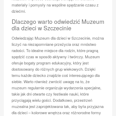
jedną z najwyższych w Polsce i stanowi doskonały
materiały i pomysły na wspólne spędzanie czasu z
punkt widokowy. Turyści mogą również skorzystać z
dziećmi.
licznych atrakcji wodnych, takich jak rejsy statkami
Dlaczego warto odwiedzić Muzeum
wycieczkowymi czy sporty wodne.
dla dzieci w Szczecinie
Jakie są najpopularniejsze trasy
Odwiedzając Muzeum dla dzieci w Szczecinie, można
rejsów Szczecin Świnoujście
liczyć na niezapomniane przeżycia oraz mnóstwo
radości. To idealne miejsce dla rodzin, które pragną
spędzić czas w sposób aktywny i twórczy. Muzeum
oferuje bogaty program edukacyjny, który jest
dostosowany do różnych grup wiekowych. Dzięki
temu każde dziecko znajdzie coś interesującego dla
siebie. Warto również zwrócić uwagę na to, że
muzeum regularnie organizuje wydarzenia specjalne,
takie jak dni otwarte czy festiwale nauki, które
Rejs Szczecin Świnoujście
przyciągają wielu gości. Dodatkowo, przestrzeń
Rejsy Szczecin Świnoujście odbywają się regularnie i
muzealna jest zaprojektowana tak, aby była przyjazna
oferują różnorodne trasy, które przyciągają zarówno
dla dzieci – kolorowe wnętrza oraz różnorodne formy
turystów, jak i mieszkańców regionu.