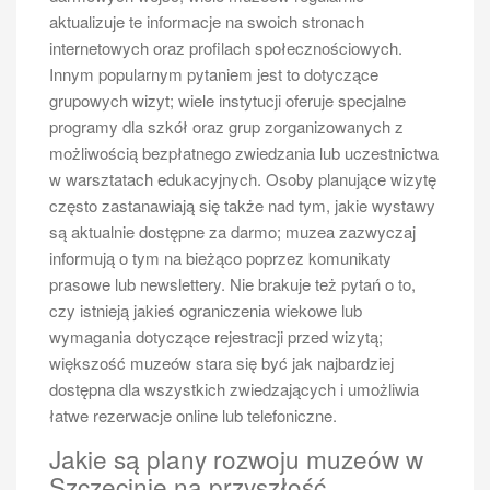
akcesoriach – wygodne buty do chodzenia oraz
aktualizuje te informacje na swoich stronach
okulary przeciwsłoneczne będą niezbędne podczas
internetowych oraz profilach społecznościowych.
długich spacerów nad rzeką.
Innym popularnym pytaniem jest to dotyczące
Jakie zdjęcia warto zrobić podczas
grupowych wizyt; wiele instytucji oferuje specjalne
wycieczki po Odrze w Szczecinie
programy dla szkół oraz grup zorganizowanych z
możliwością bezpłatnego zwiedzania lub uczestnictwa
Podczas wycieczki po Odrze w Szczecinie nie można
w warsztatach edukacyjnych. Osoby planujące wizytę
zapomnieć o uwiecznieniu piękna tego miejsca za
często zastanawiają się także nad tym, jakie wystawy
pomocą aparatu fotograficznego lub smartfona. Istnieje
są aktualnie dostępne za darmo; muzea zazwyczaj
wiele malowniczych punktów widokowych oraz
informują o tym na bieżąco poprzez komunikaty
charakterystycznych miejsc, które zasługują na
prasowe lub newslettery. Nie brakuje też pytań o to,
uwiecznienie na zdjęciach. Na pewno warto zrobić
czy istnieją jakieś ograniczenia wiekowe lub
zdjęcia przy Wałach Chrobrego – to jedno z
wymagania dotyczące rejestracji przed wizytą;
najbardziej rozpoznawalnych miejsc w Szczecinie z
większość muzeów stara się być jak najbardziej
panoramicznym widokiem na rzekę oraz port.
dostępna dla wszystkich zwiedzających i umożliwia
Kolejnym interesującym miejscem jest Zamek Książąt
łatwe rezerwacje online lub telefoniczne.
Pomorskich – jego architektura oraz otaczający ogród
Jakie są plany rozwoju muzeów w
stanowią doskonałe tło do fotografii. Nie można
Szczecinie na przyszłość
pominąć Starego Rynku ze swoimi kolorowymi