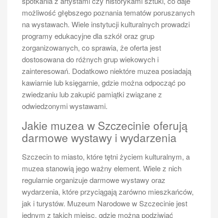
spotkania z artystami czy historykami sztuki, co daje
koncerty oraz imprezy plenerowe, które przyciągają
możliwość głębszego poznania tematów poruszanych
zarówno mieszkańców, jak i turystów. Jednym z
na wystawach. Wiele instytucji kulturalnych prowadzi
najpopularniejszych wydarzeń jest Festiwal Sztuki na
programy edukacyjne dla szkół oraz grup
Wodzie, który odbywa się co roku i gromadzi artystów
zorganizowanych, co sprawia, że oferta jest
z różnych dziedzin – od muzyki po sztuki wizualne.
dostosowana do różnych grup wiekowych i
Uczestnicy mogą podziwiać występy na specjalnie
zainteresowań. Dodatkowo niektóre muzea posiadają
przygotowanych scenach oraz brać udział w
kawiarnie lub księgarnie, gdzie można odpocząć po
warsztatach artystycznych. Kolejnym interesującym
zwiedzaniu lub zakupić pamiątki związane z
wydarzeniem jest Szczecińska Jesień Jazzowa, która
odwiedzonymi wystawami.
przyciąga miłośników jazzu z całej Polski. W ramach
Jakie muzea w Szczecinie oferują
festiwalu odbywają się koncerty znanych artystów
darmowe wystawy i wydarzenia
oraz młodych talentów, a także jam sessions, które
dają szansę na interakcję z muzykami. Dodatkowo, w
Szczecin to miasto, które tętni życiem kulturalnym, a
okresie letnim organizowane są różnorodne targi i
muzea stanowią jego ważny element. Wiele z nich
jarmarki, gdzie można spróbować lokalnych specjałów
regularnie organizuje darmowe wystawy oraz
oraz zakupić rękodzieło od lokalnych twórców.
wydarzenia, które przyciągają zarówno mieszkańców,
Jakie smaki regionu warto
jak i turystów. Muzeum Narodowe w Szczecinie jest
spróbować podczas wycieczki po
jednym z takich miejsc, gdzie można podziwiać