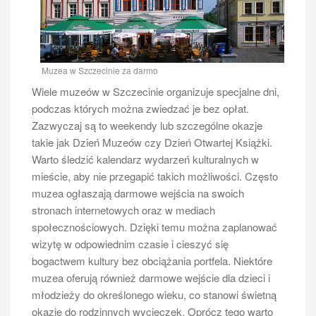
zarówno mieszkańców, jak i turystów.
Jakie miejsca warto zobaczyć
podczas wycieczki po Odrze w
Szczecinie
Muzea w Szczecinie za darmo
Wiele muzeów w Szczecinie organizuje specjalne dni,
Planując wycieczkę po Odrze w Szczecinie, warto
podczas których można zwiedzać je bez opłat.
zwrócić uwagę na kilka kluczowych miejsc, które
Zazwyczaj są to weekendy lub szczególne okazje
zasługują na szczególną uwagę. Na pewno należy
takie jak Dzień Muzeów czy Dzień Otwartej Książki.
odwiedzić Zamek Książąt Pomorskich, który jest
Warto śledzić kalendarz wydarzeń kulturalnych w
jednym z symboli miasta i oferuje bogaty program
mieście, aby nie przegapić takich możliwości. Często
wystawienniczy oraz wydarzenia kulturalne. Jego
muzea ogłaszają darmowe wejścia na swoich
malownicza lokalizacja tuż przy rzece sprawia, że jest
stronach internetowych oraz w mediach
to idealne miejsce na rozpoczęcie zwiedzania.
społecznościowych. Dzięki temu można zaplanować
Kolejnym punktem na trasie powinien być Stary Rynek
wizytę w odpowiednim czasie i cieszyć się
z pięknymi kamienicami oraz ratuszem, gdzie można
bogactwem kultury bez obciążania portfela. Niektóre
poczuć atmosferę historycznego Szczecina. Warto
muzea oferują również darmowe wejście dla dzieci i
również zajrzeć do Filharmonii imienia Mieczysława
młodzieży do określonego wieku, co stanowi świetną
Karłowicza – nowoczesnego budynku o wyjątkowej
okazję do rodzinnych wycieczek. Oprócz tego warto