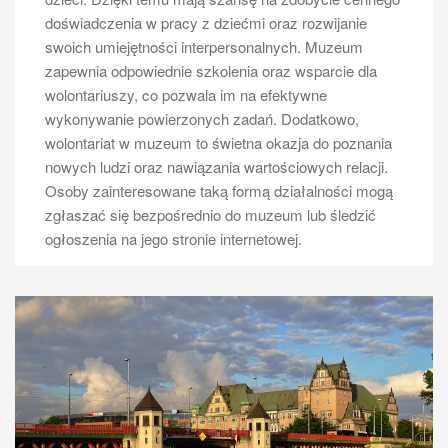
doświadczenia w pracy z dziećmi oraz rozwijanie
swoich umiejętności interpersonalnych. Muzeum
zapewnia odpowiednie szkolenia oraz wsparcie dla
wolontariuszy, co pozwala im na efektywne
wykonywanie powierzonych zadań. Dodatkowo,
wolontariat w muzeum to świetna okazja do poznania
TURYSTYKA
Wycieczka po Odrze Szczecin
nowych ludzi oraz nawiązania wartościowych relacji.
Osoby zainteresowane taką formą działalności mogą
zgłaszać się bezpośrednio do muzeum lub śledzić
Wycieczka po Odrze w Szczecinie to doskonała
ogłoszenia na jego stronie internetowej.
okazja do odkrywania niezwykłych atrakcji, które
oferuje to miasto. Warto rozpocząć swoją przygodę od
zwiedzania portu, który jest jednym z największych w
Polsce. Można tam zobaczyć imponujące statki
handlowe oraz jachty, a także poznać historię żeglugi
na Odrze. Kolejnym interesującym miejscem jest
Wały Chrobrego, skąd rozciąga się piękny widok na
rzekę oraz okoliczne tereny. Spacerując po tym
malowniczym bulwarze, można podziwiać architekturę