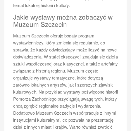
Każda z tych tras ma swoje unikalne cechy i atrakcje,
temat lokalnej historii i kultury.
co sprawia, że każdy turysta może znaleźć coś dla
Jakie wystawy można zobaczyć w
siebie.
Muzeum Szczecin
Co warto wiedzieć przed rejsami
po Odrze w Szczecinie
Muzeum Szczecin oferuje bogaty program
wystawienniczy, który zmienia się regularnie, co
Przed wyruszeniem na rejs po Odrze w Szczecinie
sprawia, że każdy odwiedzający może liczyć na nowe
warto zapoznać się z kilkoma istotnymi informacjami,
doświadczenia. W stałej ekspozycji znajdują się dzieła
które mogą uczynić tę podróż jeszcze bardziej
sztuki współczesnej oraz klasycznej, a także artefakty
komfortową i przyjemną. Po pierwsze, należy
związane z historią regionu. Muzeum często
sprawdzić harmonogram rejsów oraz dostępność
organizuje wystawy tematyczne, które dotyczą
biletów, ponieważ w sezonie letnim popularność takich
zarówno lokalnych artystów, jak i szerszych zjawisk
atrakcji znacznie wzrasta. Warto również zwrócić
kulturowych. Na przykład wystawy poświęcone historii
uwagę na pogodę – odpowiedni ubiór oraz
Pomorza Zachodniego przyciągają uwagę tych, którzy
przygotowanie na ewentualne zmiany warunków
chcą zgłębić regionalne tradycje i wydarzenia.
atmosferycznych mogą znacząco wpłynąć na komfort
Dodatkowo Muzeum Szczecin współpracuje z innymi
podróży. Kolejnym aspektem jest wybór
instytucjami kulturalnymi, co pozwala na prezentację
odpowiedniego statku – niektóre jednostki oferują
dzieł z innych miast i krajów. Warto również zwrócić