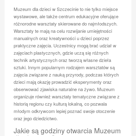
Szczecin Świnoujście
Muzeum dla dzieci w Szczecinie to nie tylko miejsce
Aby maksymalnie wykorzystać czas spędzony na
wystawowe, ale także centrum edukacyjne oferujące
rejsie Szczecin Świnoujście, warto odpowiednio się
różnorodne warsztaty skierowane do najmłodszych.
przygotować przed podróżą. Przede wszystkim
Warsztaty te mają na celu rozwijanie umiejętności
należy sprawdzić rozkład rejsów oraz dostępność
manualnych oraz kreatywności u dzieci poprzez
biletów, aby uniknąć nieprzyjemnych niespodzianek w
praktyczne zajęcia. Uczestnicy mogą brać udział w
dniu wypłynięcia. Zaleca się również przybycie do
zajęciach plastycznych, gdzie uczą się różnych
portu z odpowiednim wyprzedzeniem, co pozwoli
technik artystycznych oraz tworzą własne dzieła
uniknąć stresu i da czas na spokojne załatwienie
sztuki. Innym popularnym rodzajem warsztatów są
formalności związanych z zakupem biletu oraz
zajęcia związane z nauką przyrody, podczas których
wejściem na pokład statku. Kolejnym krokiem jest
dzieci mają okazję prowadzić eksperymenty oraz
zaplanowanie ubioru zgodnie z prognozą pogody –
obserwować zjawiska naturalne na żywo. Muzeum
warto zabrać ze sobą zarówno lekkie ubrania na
organizuje również warsztaty tematyczne związane z
ciepłe dni, jak i cieplejsze okrycia na chłodniejsze
historią regionu czy kulturą lokalną, co pozwala
wieczory czy ewentualny deszcz. Nie można
młodym odkrywcom lepiej poznać swoje otoczenie
zapomnieć o wygodnych butach, które będą idealne do
oraz jego dziedzictwo.
spacerowania po pokładzie lub plaży po dotarciu do
Jakie są godziny otwarcia Muzeum
Świnoujścia. Dobrze jest również zabrać ze sobą