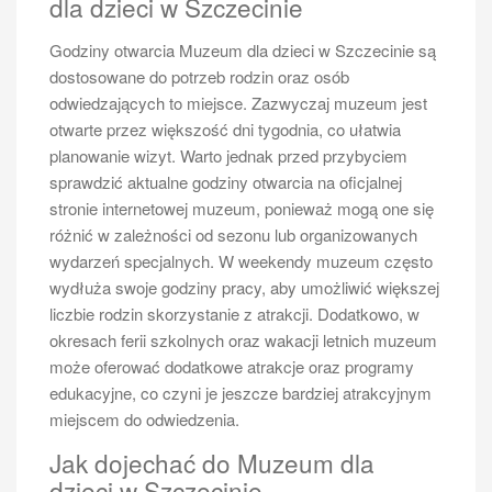
dla dzieci w Szczecinie
aparat fotograficzny lub smartfon do uwiecznienia
pięknych widoków oraz chwil spędzonych z bliskimi.
Godziny otwarcia Muzeum dla dzieci w Szczecinie są
Jakie są opinie pasażerów na
dostosowane do potrzeb rodzin oraz osób
odwiedzających to miejsce. Zazwyczaj muzeum jest
temat rejsów Szczecin Świnoujście
otwarte przez większość dni tygodnia, co ułatwia
Opinie pasażerów na temat rejsów Szczecin
planowanie wizyt. Warto jednak przed przybyciem
Świnoujście są zazwyczaj bardzo pozytywne, co
sprawdzić aktualne godziny otwarcia na oficjalnej
sprawia, że ta forma podróżowania cieszy się dużą
stronie internetowej muzeum, ponieważ mogą one się
popularnością. Wiele osób podkreśla piękne widoki,
różnić w zależności od sezonu lub organizowanych
które można podziwiać podczas rejsu, a także komfort
wydarzeń specjalnych. W weekendy muzeum często
i wygodę statków. Pasażerowie często zwracają
wydłuża swoje godziny pracy, aby umożliwić większej
uwagę na przyjazną obsługę, która dba o to, aby
liczbie rodzin skorzystanie z atrakcji. Dodatkowo, w
każdy czuł się dobrze podczas podróży. Wiele
okresach ferii szkolnych oraz wakacji letnich muzeum
recenzji wspomina o atrakcyjnych programach
może oferować dodatkowe atrakcje oraz programy
rozrywkowych organizowanych na pokładzie, takich
edukacyjne, co czyni je jeszcze bardziej atrakcyjnym
jak muzyka na żywo czy animacje dla dzieci, co czyni
miejscem do odwiedzenia.
rejsy idealnym rozwiązaniem dla rodzin. Niektórzy
Jak dojechać do Muzeum dla
turyści podkreślają również możliwość skorzystania z
dzieci w Szczecinie