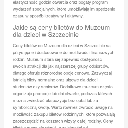
elastyczność godzin otwarcia oraz bogaty program
portu przed rejsem Szczecin
wydarzeń specjalnych, które umożliwiają im spędzenie
Świnoujście
czasu w sposób kreatywny i aktywny.
Aby dotrzeć do portu przed rejsem Szczecin
Jakie są ceny biletów do Muzeum
Świnoujście, pasażerowie mają do dyspozycji kilka
dla dzieci w Szczecinie
opcji transportu, które ułatwiają dotarcie do celu.
Jednym z najpopularniejszych sposobów jest
Ceny biletów do Muzeum dla dzieci w Szczecinie są
korzystanie z komunikacji miejskiej – Szczecin
przystępne i dostosowane do możliwości finansowych
dysponuje rozbudowaną siecią tramwajową oraz
rodzin. Muzeum stara się zapewnić dostępność
autobusową, co pozwala na łatwe dotarcie do portu z
swoich atrakcji dla jak najszerszej grupy odbiorców,
różnych części miasta. Dla osób przyjeżdżających z
dlatego oferuje różnorodne opcje cenowe. Zazwyczaj
dalszych miejsc polecane są pociągi lub autobusy
istnieją bilety normalne oraz ulgowe dla dzieci,
dalekobieżne, które kursują regularnie do Szczecina i
studentów czy seniorów. Dodatkowo muzeum często
oferują wygodne połączenia z innymi miastami Polski
organizuje promocje lub dni otwarte, podczas których
oraz Europy. Po przybyciu do Szczecina można
można zwiedzać ekspozycje bez opłat lub za
skorzystać z taksówek lub usług ride-sharingowych
symboliczną kwotę. Warto również zwrócić uwagę na
takich jak Uber czy Bolt, które zapewniają szybki
możliwość zakupu biletów rodzinnych, które pozwalają
transport bezpośrednio do portu. Dla tych, którzy
zaoszczędzić na kosztach wizyty całej rodziny. Ceny
preferują podróż samochodem osobowym istnieje
biletów mogą się różnić w zależności od