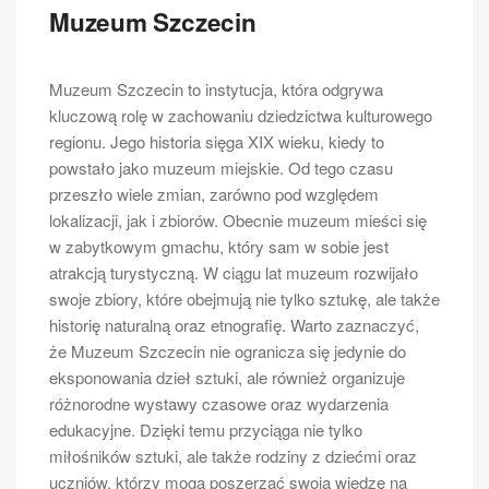
Muzeum Szczecin
Jakie są najlepsze trasy rejsów po
Odrze w Szczecinie
Muzeum Szczecin to instytucja, która odgrywa
rejsy po Odrze SzczecinWybór odpowiedniej trasy
kluczową rolę w zachowaniu dziedzictwa kulturowego
rejsu po Odrze w Szczecinie może być kluczowy dla
regionu. Jego historia sięga XIX wieku, kiedy to
pełnego doświadczenia tej formy turystyki. Istnieje
powstało jako muzeum miejskie. Od tego czasu
wiele opcji, które różnią się długością oraz atrakcjami,
przeszło wiele zmian, zarówno pod względem
jakie oferują. Jedną z popularniejszych tras jest rejs do
lokalizacji, jak i zbiorów. Obecnie muzeum mieści się
Polic, gdzie można zobaczyć piękne tereny zielone
w zabytkowym gmachu, który sam w sobie jest
oraz malownicze krajobrazy. Taka podróż trwa
atrakcją turystyczną. W ciągu lat muzeum rozwijało
zazwyczaj kilka godzin i pozwala na relaks oraz
swoje zbiory, które obejmują nie tylko sztukę, ale także
podziwianie otaczającej przyrody. Inna interesująca
historię naturalną oraz etnografię. Warto zaznaczyć,
trasa prowadzi do ujścia Odry, gdzie rzeka spotyka się
że Muzeum Szczecin nie ogranicza się jedynie do
z Morzem Bałtyckim. To doskonała okazja do
eksponowania dzieł sztuki, ale również organizuje
obserwacji ptaków oraz innych form życia wodnego.
różnorodne wystawy czasowe oraz wydarzenia
Wiele firm oferuje również tematyczne rejsy, takie jak
edukacyjne. Dzięki temu przyciąga nie tylko
wycieczki kulinarne czy historyczne, które dostarczają
miłośników sztuki, ale także rodziny z dziećmi oraz
dodatkowych informacji o regionie i jego kulturze.
uczniów, którzy mogą poszerzać swoją wiedzę na