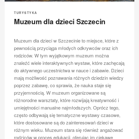
TURYSTYKA
Rejs Szczecin Świnoujście
TURYSTYKA
Muzeum dla dzieci Szczecin
Rejs Szczecin Świnoujście to nie tylko podróż z
jednego portu do drugiego, ale także doskonała okazja
Muzeum dla dzieci w Szczecinie to miejsce, które z
do odkrywania wielu atrakcji, które oferują te dwa
pewnością przyciąga młodych odkrywców oraz ich
piękne miasta. W Szczecinie warto zwrócić uwagę na
rodziców. W tym wyjątkowym muzeum można
Zamek Książąt Pomorskich, który jest jednym z
znaleźć wiele interaktywnych wystaw, które zachęcają
najważniejszych zabytków regionu. Można tam
do aktywnego uczestnictwa w nauce i zabawie. Dzieci
zobaczyć nie tylko imponującą architekturę, ale także
mają możliwość poznawania różnych dziedzin wiedzy
wystawy dotyczące historii Pomorza. Po zwiedzeniu
poprzez zabawę, co sprawia, że nauka staje się
zamku warto udać się na spacer po Wałach
przyjemnością. W muzeum organizowane są
Chrobrego, skąd rozciąga się wspaniały widok na
różnorodne warsztaty, które rozwijają kreatywność i
Odrę oraz port. W Świnoujściu natomiast zachwyca
umiejętności manualne najmłodszych. Oprócz tego,
plaża, która jest jedną z najpiękniejszych w Polsce.
często odbywają się tematyczne wystawy czasowe,
Szeroka, piaszczysta plaża oraz promenada
które dostosowane są do zainteresowań dzieci w
zachęcają do relaksu i spacerów. Dodatkowo, w
różnym wieku. Muzeum stara się również angażować
Świnoujściu znajduje się latarnia morska, która jest
rodziców w proces edukacji, oferując im ciekawe