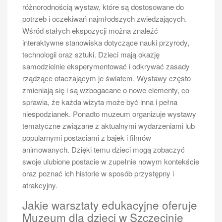
różnić w zależności od sezonu, rodzaju statku oraz
różnorodnością wystaw, które są dostosowane do
dodatkowych atrakcji oferowanych podczas podróży.
potrzeb i oczekiwań najmłodszych zwiedzających.
W sezonie letnim ceny biletów są zazwyczaj wyższe
Wśród stałych ekspozycji można znaleźć
ze względu na zwiększone zainteresowanie turystów.
interaktywne stanowiska dotyczące nauki przyrody,
Standardowy bilet w jedną stronę kosztuje zwykle od
technologii oraz sztuki. Dzieci mają okazję
30 do 50 złotych za osobę dorosłą, a dzieci często
samodzielnie eksperymentować i odkrywać zasady
mogą liczyć na zniżki lub nawet darmowe przejazdy w
rządzące otaczającym je światem. Wystawy często
przypadku najmłodszych pasażerów. Warto również
zmieniają się i są wzbogacane o nowe elementy, co
zwrócić uwagę na oferty rodzinne oraz grupowe, które
sprawia, że każda wizyta może być inna i pełna
mogą być korzystniejsze finansowo dla większej
niespodzianek. Ponadto muzeum organizuje wystawy
liczby osób. Niektóre firmy oferują także promocje dla
tematyczne związane z aktualnymi wydarzeniami lub
stałych klientów lub możliwość zakupu biletów online z
popularnymi postaciami z bajek i filmów
rabatem. Dodatkowo, w przypadku rejsów
animowanych. Dzięki temu dzieci mogą zobaczyć
tematycznych lub specjalnych wydarzeń ceny mogą
swoje ulubione postacie w zupełnie nowym kontekście
być nieco wyższe, jednak często wiążą się one z
oraz poznać ich historie w sposób przystępny i
dodatkowymi atrakcjami i programem artystycznym
atrakcyjny.
na pokładzie statku.
Jakie warsztaty edukacyjne oferuje
Jak przygotować się do rejsu
Muzeum dla dzieci w Szczecinie