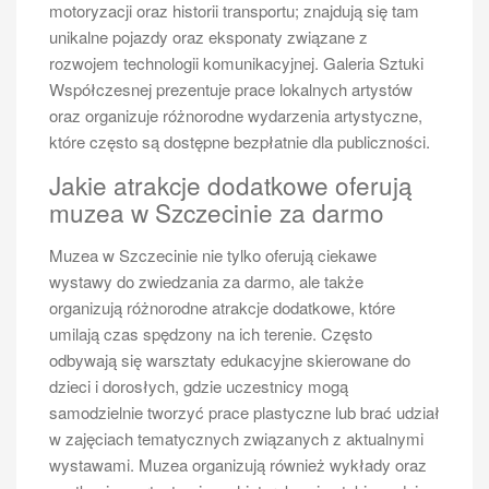
motoryzacji oraz historii transportu; znajdują się tam
regionalne oraz napoje orzeźwiające – wiele z nich
unikalne pojazdy oraz eksponaty związane z
znajduje się tuż przy brzegu rzeki, co dodatkowo umila
rozwojem technologii komunikacyjnej. Galeria Sztuki
czas spędzony na świeżym powietrzu. Dla osób
Współczesnej prezentuje prace lokalnych artystów
szukających aktywności fizycznej idealnym
oraz organizuje różnorodne wydarzenia artystyczne,
rozwiązaniem będą spacery lub jogging po
które często są dostępne bezpłatnie dla publiczności.
malowniczych ścieżkach wzdłuż Odry. Można
Jakie atrakcje dodatkowe oferują
również spróbować jogi na świeżym powietrzu lub
muzea w Szczecinie za darmo
uczestniczyć w organizowanych warsztatach
artystycznych nad rzeką.
Muzea w Szczecinie nie tylko oferują ciekawe
Jakie wydarzenia kulturalne
wystawy do zwiedzania za darmo, ale także
odbywają się podczas wycieczki po
organizują różnorodne atrakcje dodatkowe, które
Odrze w Szczecinie
umilają czas spędzony na ich terenie. Często
odbywają się warsztaty edukacyjne skierowane do
W trakcie wycieczki po Odrze w Szczecinie turyści
dzieci i dorosłych, gdzie uczestnicy mogą
mają okazję uczestniczyć w wielu wydarzeniach
samodzielnie tworzyć prace plastyczne lub brać udział
kulturalnych, które wzbogacają ich doświadczenia i
w zajęciach tematycznych związanych z aktualnymi
pozwalają lepiej poznać lokalną społeczność. W
wystawami. Muzea organizują również wykłady oraz
sezonie letnim organizowane są liczne festiwale,