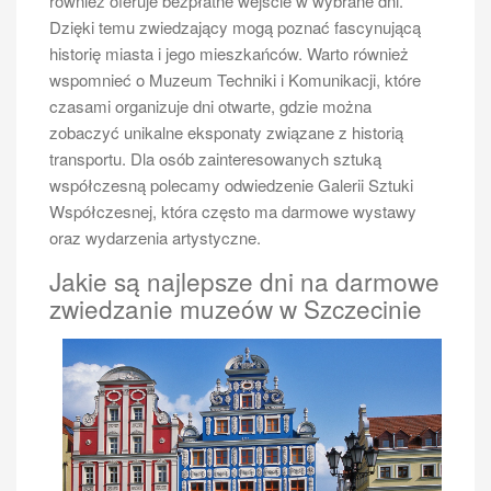
również oferuje bezpłatne wejście w wybrane dni.
Dzięki temu zwiedzający mogą poznać fascynującą
Wycieczka po Odrze Szczecin
historię miasta i jego mieszkańców. Warto również
wspomnieć o Muzeum Techniki i Komunikacji, które
Podczas wycieczki po Odrze w Szczecinie turyści
czasami organizuje dni otwarte, gdzie można
mają do wyboru wiele form spędzania czasu, co
zobaczyć unikalne eksponaty związane z historią
sprawia, że każdy znajdzie coś dla siebie. Jedną z
transportu. Dla osób zainteresowanych sztuką
najpopularniejszych opcji jest rejs statkiem, który
współczesną polecamy odwiedzenie Galerii Sztuki
pozwala na podziwianie miasta z zupełnie innej
Współczesnej, która często ma darmowe wystawy
perspektywy. Wiele firm oferuje różnorodne trasy,
oraz wydarzenia artystyczne.
które prowadzą przez najciekawsze zakątki
Szczecina, a także organizują tematyczne wycieczki,
Jakie są najlepsze dni na darmowe
takie jak romantyczne rejsy przy zachodzie słońca
zwiedzanie muzeów w Szczecinie
czy wycieczki edukacyjne dla dzieci. Dla osób
preferujących aktywny wypoczynek dostępne są
również wypożyczalnie rowerów wodnych oraz
kajaków, co daje możliwość samodzielnego
eksplorowania Odry i jej okolic. Dodatkowo warto
zwrócić uwagę na organizowane festiwale i
wydarzenia kulturalne nad rzeką, które przyciągają