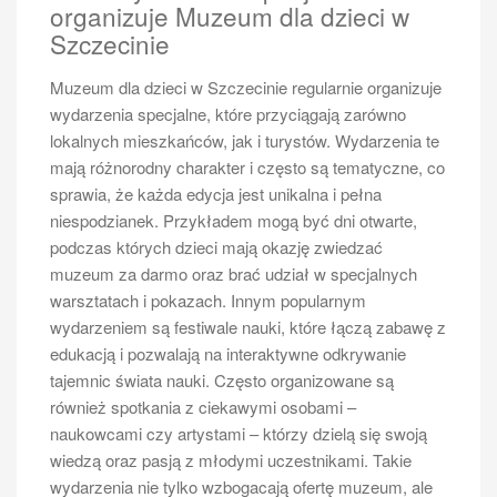
organizuje Muzeum dla dzieci w
zatłoczone, a ceny biletów mogą być wyższe niż w
Szczecinie
innych porach roku. Dla osób preferujących
spokojniejsze warunki podróży dobrym wyborem
Muzeum dla dzieci w Szczecinie regularnie organizuje
mogą być miesiące wiosenne lub jesienne. Wczesna
wydarzenia specjalne, które przyciągają zarówno
wiosna oraz późna jesień oferują łagodniejszą pogodę
lokalnych mieszkańców, jak i turystów. Wydarzenia te
oraz mniejsze tłumy turystów, co pozwala na bardziej
mają różnorodny charakter i często są tematyczne, co
relaksujące doświadczenie. Warto również śledzić
sprawia, że każda edycja jest unikalna i pełna
oferty specjalne oraz promocje organizowane przez
niespodzianek. Przykładem mogą być dni otwarte,
przewoźników, które mogą obejmować tańsze bilety
podczas których dzieci mają okazję zwiedzać
lub dodatkowe atrakcje podczas rejsu.
muzeum za darmo oraz brać udział w specjalnych
Jakie są najczęstsze pytania
warsztatach i pokazach. Innym popularnym
dotyczące rejsów Szczecin
wydarzeniem są festiwale nauki, które łączą zabawę z
edukacją i pozwalają na interaktywne odkrywanie
Świnoujście
tajemnic świata nauki. Często organizowane są
Rejsy Szczecin Świnoujście budzą wiele pytań wśród
również spotkania z ciekawymi osobami –
potencjalnych pasażerów, a niektóre z nich pojawiają
naukowcami czy artystami – którzy dzielą się swoją
się szczególnie często. Jednym z najczęściej
wiedzą oraz pasją z młodymi uczestnikami. Takie
zadawanych pytań jest to dotyczące czasu trwania
wydarzenia nie tylko wzbogacają ofertę muzeum, ale