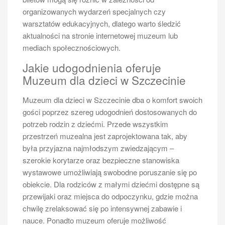
możliwość zaparkowania pojazdu w pobliżu portu –
organizowanych wydarzeń specjalnych czy
warto jednak wcześniej sprawdzić dostępność miejsc
warsztatów edukacyjnych, dlatego warto śledzić
parkingowych oraz ewentualne opłaty związane z
aktualności na stronie internetowej muzeum lub
parkowaniem.
mediach społecznościowych.
Jakie są wskazówki dotyczące
Jakie udogodnienia oferuje
pakowania przed rejsem Szczecin
Muzeum dla dzieci w Szczecinie
Świnoujście
Muzeum dla dzieci w Szczecinie dba o komfort swoich
Prawidłowe pakowanie przed rejsem Szczecin
gości poprzez szereg udogodnień dostosowanych do
Świnoujście może znacząco wpłynąć na komfort
potrzeb rodzin z dziećmi. Przede wszystkim
podróży oraz przyjemność ze spędzonego czasu
przestrzeń muzealna jest zaprojektowana tak, aby
zarówno na statku, jak i po dotarciu do celu. Przede
była przyjazna najmłodszym zwiedzającym –
wszystkim warto zabrać ze sobą odpowiednią odzież
szerokie korytarze oraz bezpieczne stanowiska
dostosowaną do prognozy pogody – niezależnie od
wystawowe umożliwiają swobodne poruszanie się po
pory roku warto mieć ze sobą zarówno lekkie ubrania
obiekcie. Dla rodziców z małymi dziećmi dostępne są
na ciepłe dni, jak i cieplejsze okrycia na chłodniejsze
przewijaki oraz miejsca do odpoczynku, gdzie można
wieczory czy deszczowe dni. Dobrze jest również
chwilę zrelaksować się po intensywnej zabawie i
pomyśleć o wygodnych butach przeznaczonych do
nauce. Ponadto muzeum oferuje możliwość