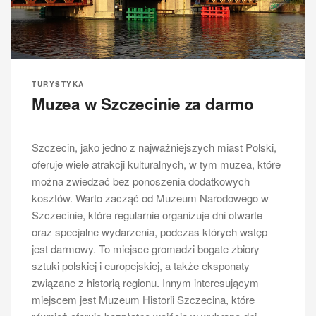
budynków, które są świadectwem bogatej historii
Szczecina. Dla miłośników przyrody idealnym
punktem na trasie wycieczki będzie Park
Kasprowicza, gdzie można odpocząć wśród zieleni i
cieszyć się świeżym powietrzem. Nie można
TURYSTYKA
Muzea w Szczecinie za darmo
zapomnieć o Muzeum Narodowym, które mieści się w
pobliżu Odry i oferuje bogatą kolekcję dzieł sztuki oraz
eksponatów związanych z historią regionu.
Szczecin, jako jedno z najważniejszych miast Polski,
Jakie formy spędzania czasu
oferuje wiele atrakcji kulturalnych, w tym muzea, które
oferuje wycieczka po Odrze w
można zwiedzać bez ponoszenia dodatkowych
Szczecinie
kosztów. Warto zacząć od Muzeum Narodowego w
Szczecinie, które regularnie organizuje dni otwarte
oraz specjalne wydarzenia, podczas których wstęp
jest darmowy. To miejsce gromadzi bogate zbiory
sztuki polskiej i europejskiej, a także eksponaty
związane z historią regionu. Innym interesującym
miejscem jest Muzeum Historii Szczecina, które