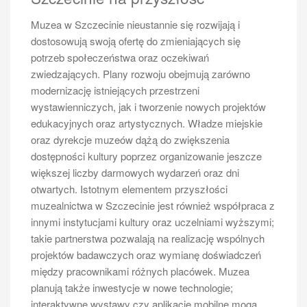
kamienicami oraz ratuszem – to miejsce tętni życiem i
Muzea w Szczecinie nieustannie się rozwijają i
idealnie nadaje się do uchwycenia atmosfery miasta.
dostosowują swoją ofertę do zmieniających się
Dla miłośników natury piękne zdjęcia można wykonać
potrzeb społeczeństwa oraz oczekiwań
w Parku Kasprowicza czy nad brzegiem Odry
zwiedzających. Plany rozwoju obejmują zarówno
podczas zachodu słońca – te chwile potrafią być
modernizację istniejących przestrzeni
naprawdę magiczne i niezapomniane.
wystawienniczych, jak i tworzenie nowych projektów
edukacyjnych oraz artystycznych. Władze miejskie
oraz dyrekcje muzeów dążą do zwiększenia
dostępności kultury poprzez organizowanie jeszcze
większej liczby darmowych wydarzeń oraz dni
otwartych. Istotnym elementem przyszłości
muzealnictwa w Szczecinie jest również współpraca z
innymi instytucjami kultury oraz uczelniami wyższymi;
takie partnerstwa pozwalają na realizację wspólnych
projektów badawczych oraz wymianę doświadczeń
między pracownikami różnych placówek. Muzea
planują także inwestycje w nowe technologie;
TURYSTYKA
interaktywne wystawy czy aplikacje mobilne mogą