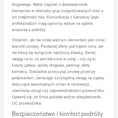
drogowego. Warto zapytać o doświadczenie
kosztach związanych z badaniami lekarskimi i
kierowców w obsłudze grup zorganizowanych oraz o
psychologicznymi, które są obligatoryjne dla osób
ich znajomość tras. Komunikacja z kierowcą i jego
ubiegających się o wyższe kategorie prawa jazdy. W
profesjonalizm mają ogromny wpływ na ogólne
przypadku busów przeznaczonych do przewozu osób
wrażenia z podróży.
w celach zarobkowych mogą pojawić się dodatkowe
wydatki związane z uzyskaniem licencji transportowej
Ostatnim, ale nie mniej ważnym elementem jest cena i
oraz ubezpieczenia pojazdu.
warunki umowy. Porównaj oferty pod kątem ceny, ale
Czy istnieją ograniczenia wiekowe
nie kieruj się wyłącznie najniższą stawką. Zwróć
dla kierowców busów?
uwagę na to, co jest wliczone w cenę – czy są to
koszty paliwa, opłaty drogowe, parkingi, diety
Tak, istnieją określone ograniczenia wiekowe dla
kierowcy. Dokładnie przeczytaj umowę przed jej
kierowców busów, które są ściśle regulowane
podpisaniem, zwracając szczególną uwagę na zapisy
przepisami prawa. Aby uzyskać prawo jazdy kategorii
dotyczące ewentualnych zmian w rezerwacji,
B, minimalny wiek to 18 lat. W przypadku kategorii D1
odwołania usługi czy odpowiedzialności przewoźnika.
oraz D, minimalny wiek wzrasta do 21 lat. To oznacza,
Upewnij się, że firma posiada ważne ubezpieczenie
że osoby młodsze niż 21 lat nie mogą legalnie
OC przewoźnika.
prowadzić większych pojazdów przeznaczonych do
Bezpieczeństwo i komfort podróży
przewozu osób. Oprócz wymogu wieku, kandydaci na