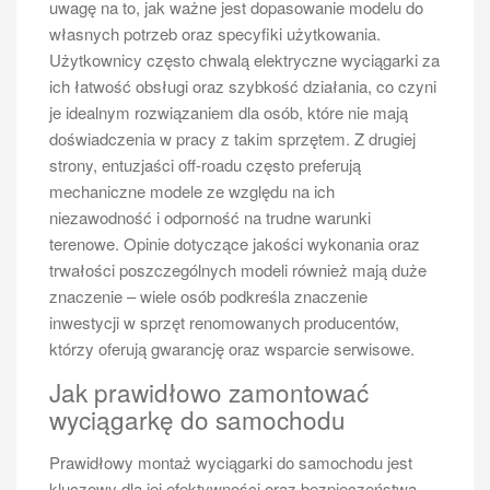
uwagę na to, jak ważne jest dopasowanie modelu do
czynników atmosferycznych. Dobrze jest również
własnych potrzeb oraz specyfiki użytkowania.
monitorować ciśnienie w oponach oraz ich stan
Użytkownicy często chwalą elektryczne wyciągarki za
bieżnika; niewłaściwe ciśnienie może wpływać na
ich łatwość obsługi oraz szybkość działania, co czyni
zużycie paliwa oraz komfort jazdy. Ponadto warto
je idealnym rozwiązaniem dla osób, które nie mają
inwestować w odpowiednie akcesoria ochronne, takie
doświadczenia w pracy z takim sprzętem. Z drugiej
jak pokrowce na fotele czy dywaniki ochronne, które
strony, entuzjaści off-roadu często preferują
pomogą utrzymać wnętrze busa w dobrym stanie
mechaniczne modele ze względu na ich
przez dłuższy czas.
niezawodność i odporność na trudne warunki
terenowe. Opinie dotyczące jakości wykonania oraz
Jakie są najczęstsze pytania
trwałości poszczególnych modeli również mają duże
dotyczące busów 6 osobowych?
znaczenie – wiele osób podkreśla znaczenie
Wybierając busa dla sześciu osób, wiele osób ma
inwestycji w sprzęt renomowanych producentów,
pytania dotyczące różnych aspektów związanych z
którzy oferują gwarancję oraz wsparcie serwisowe.
tym typem pojazdu. Jednym z najczęściej
Jak prawidłowo zamontować
zadawanych pytań jest to, jaki model będzie najlepszy
wyciągarkę do samochodu
do codziennego użytku oraz okazjonalnych wyjazdów.
Użytkownicy często zastanawiają się również nad
Prawidłowy montaż wyciągarki do samochodu jest
kosztami eksploatacji oraz dostępnością części
kluczowy dla jej efektywności oraz bezpieczeństwa