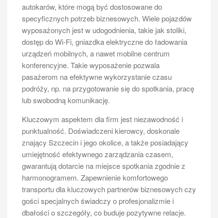
autokarów, które mogą być dostosowane do
specyficznych potrzeb biznesowych. Wiele pojazdów
wyposażonych jest w udogodnienia, takie jak stoliki,
dostęp do Wi-Fi, gniazdka elektryczne do ładowania
Ile miejsc ma bus osobowy?
urządzeń mobilnych, a nawet mobilne centrum
Przepisy dotyczące transportu osób w busach
konferencyjne. Takie wyposażenie pozwala
osobowych są ściśle regulowane przez prawo. W
pasażerom na efektywne wykorzystanie czasu
Polsce każdy pojazd przewożący więcej niż
podróży, np. na przygotowanie się do spotkania, pracę
dziewięciu pasażerów wymaga specjalnych zezwoleń
lub swobodną komunikację.
oraz licencji na wykonywanie transportu drogowego.
Kluczowym aspektem dla firm jest niezawodność i
Oznacza to, że jeśli planujemy przewozić większą
punktualność. Doświadczeni kierowcy, doskonale
grupę ludzi, musimy upewnić się, że nasz bus spełnia
znający Szczecin i jego okolice, a także posiadający
wszystkie normy prawne oraz techniczne. Liczba
umiejętność efektywnego zarządzania czasem,
miejsc w busie osobowym ma kluczowe znaczenie dla
gwarantują dotarcie na miejsce spotkania zgodnie z
bezpieczeństwa podróżnych oraz zgodności z
harmonogramem. Zapewnienie komfortowego
przepisami. Warto również pamiętać o tym, że każdy
transportu dla kluczowych partnerów biznesowych czy
pasażer musi mieć zapewnione odpowiednie miejsce
gości specjalnych świadczy o profesjonalizmie i
do siedzenia oraz pasy bezpieczeństwa. Dodatkowo
dbałości o szczegóły, co buduje pozytywne relacje.
kierowca powinien posiadać odpowiednie kwalifikacje