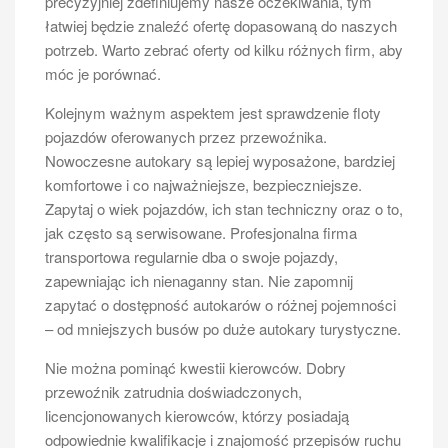
precyzyjniej zdefiniujemy nasze oczekiwania, tym
szkolenia oraz egzaminy praktyczne i teoretyczne,
łatwiej będzie znaleźć ofertę dopasowaną do naszych
które mają na celu sprawdzenie ich umiejętności w
potrzeb. Warto zebrać oferty od kilku różnych firm, aby
zakresie obsługi większych i bardziej
móc je porównać.
skomplikowanych pojazdów.
Jakie są koszty związane z
Kolejnym ważnym aspektem jest sprawdzenie floty
uzyskaniem prawa jazdy na busa?
pojazdów oferowanych przez przewoźnika.
Nowoczesne autokary są lepiej wyposażone, bardziej
Uzyskanie prawa jazdy na busa, szczególnie w
komfortowe i co najważniejsze, bezpieczniejsze.
przypadku kategorii D1 lub D, wiąże się z różnymi
Zapytaj o wiek pojazdów, ich stan techniczny oraz o to,
kosztami, które warto uwzględnić w swoim budżecie.
jak często są serwisowane. Profesjonalna firma
Koszt kursu na prawo jazdy obejmuje nie tylko opłaty
transportowa regularnie dba o swoje pojazdy,
za zajęcia teoretyczne i praktyczne, ale także wydatki
zapewniając ich nienaganny stan. Nie zapomnij
związane z egzaminami. Ceny kursów mogą się
zapytać o dostępność autokarów o różnej pojemności
różnić w zależności od regionu oraz szkoły nauki
– od mniejszych busów po duże autokary turystyczne.
jazdy, jednak średnio można spodziewać się
Nie można pominąć kwestii kierowców. Dobry
wydatków rzędu kilku tysięcy złotych. Dodatkowo,
przewoźnik zatrudnia doświadczonych,
osoby przystępujące do egzaminu muszą uiścić
licencjonowanych kierowców, którzy posiadają
opłatę za sam egzamin, która również może się różnić
odpowiednie kwalifikacje i znajomość przepisów ruchu
w zależności od lokalizacji. Warto również pamiętać o