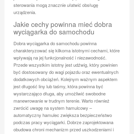
sterowania mogą znacznie ułatwić obsługę
systemy ochrony są dostępne w danym modelu.
urządzenia.
Współczesne busy często wyposażone są w
zaawansowane technologie, takie jak systemy ABS
Jakie cechy powinna mieć dobra
czy poduszki powietrzne, które zwiększają
wyciągarka do samochodu
bezpieczeństwo podróżujących. Ostatecznie, nie bez
znaczenia jest także ekonomiczność pojazdu, czyli
Dobra wyciągarka do samochodu powinna
jego zużycie paliwa oraz koszty eksploatacji.
charakteryzować się kilkoma istotnymi cechami, które
wpływają na jej funkcjonalność i niezawodność.
Jakie są najlepsze modele busów
Przede wszystkim istotny jest udźwig, który powinien
6 osobowych?
być dostosowany do wagi pojazdu oraz ewentualnych
dodatkowych obciążeń. Kolejnym ważnym aspektem
Na rynku dostępnych jest wiele modeli busów
jest długość liny lub taśmy, która powinna być
przeznaczonych dla sześciu osób, które różnią się
wystarczająco długa, aby umożliwić swobodne
zarówno parametrami technicznymi, jak i ceną. Wśród
manewrowanie w trudnym terenie. Warto również
najpopularniejszych modeli można wymienić Forda
zwrócić uwagę na system hamulcowy –
Transita Customa, który cieszy się uznaniem ze
automatyczny hamulec zwiększa bezpieczeństwo
względu na swoją wszechstronność oraz komfort
podczas pracy wyciągarki. Dobrze zaprojektowana
jazdy. Innym godnym uwagi modelem jest Volkswagen
obudowa chroni mechanizm przed uszkodzeniami i
Transporter, znany z niezawodności i dużej przestrzeni