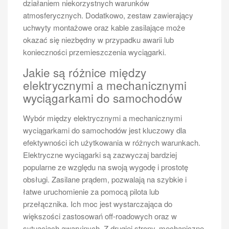
głównych zalet wynajmu jest elastyczność, jaką
działaniem niekorzystnych warunków
oferuje ta forma transportu. Możliwość wynajęcia
atmosferycznych. Dodatkowo, zestaw zawierający
pojazdu na krótki lub dłuższy okres pozwala
uchwyty montażowe oraz kable zasilające może
dostosować usługi do indywidualnych potrzeb klienta.
okazać się niezbędny w przypadku awarii lub
W przypadku wynajmu nie musimy martwić się o
konieczności przemieszczenia wyciągarki.
koszty związane z zakupem, ubezpieczeniem czy
Jakie są różnice między
serwisowaniem pojazdu, co czyni tę opcję bardziej
elektrycznymi a mechanicznymi
ekonomiczną dla osób, które potrzebują busa tylko
wyciągarkami do samochodów
sporadycznie. Dodatkowo wiele firm wynajmujących
busy oferuje różnorodne modele, co pozwala na wybór
Wybór między elektrycznymi a mechanicznymi
pojazdu najlepiej odpowiadającego naszym
wyciągarkami do samochodów jest kluczowy dla
wymaganiom. Warto również zwrócić uwagę na to, że
efektywności ich użytkowania w różnych warunkach.
wynajem często obejmuje dodatkowe usługi, takie jak
Elektryczne wyciągarki są zazwyczaj bardziej
dostarczenie pojazdu pod wskazany adres czy
popularne ze względu na swoją wygodę i prostotę
możliwość wynajęcia kierowcy. Dzięki temu możemy
obsługi. Zasilane prądem, pozwalają na szybkie i
skupić się na podróży i cieszyć się czasem
łatwe uruchomienie za pomocą pilota lub
spędzonym z bliskimi bez konieczności zajmowania
przełącznika. Ich moc jest wystarczająca do
się logistyką.
większości zastosowań off-roadowych oraz w
sytuacjach awaryjnych. Z drugiej strony, mechaniczne