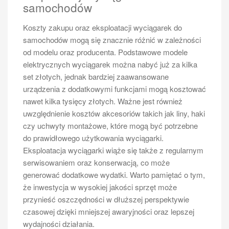
samochodów
zastanowić się nad kosztami paliwa oraz
ewentualnymi opłatami drogowymi czy parkingowymi.
Koszty zakupu oraz eksploatacji wyciągarek do
Przy planowaniu budżetu dobrze jest również
samochodów mogą się znacznie różnić w zależności
uwzględnić ewentualne koszty kredytu lub leasingu,
od modelu oraz producenta. Podstawowe modele
jeśli zdecydujemy się na finansowanie zakupu w ten
elektrycznych wyciągarek można nabyć już za kilka
sposób.
set złotych, jednak bardziej zaawansowane
urządzenia z dodatkowymi funkcjami mogą kosztować
Jakie są opinie użytkowników o
nawet kilka tysięcy złotych. Ważne jest również
busach 6 osobowych?
uwzględnienie kosztów akcesoriów takich jak liny, haki
Opinie użytkowników stanowią cenne źródło informacji
czy uchwyty montażowe, które mogą być potrzebne
przy wyborze busa dla sześciu osób. Wiele osób
do prawidłowego użytkowania wyciągarki.
zwraca uwagę na komfort jazdy oraz przestronność
Eksploatacja wyciągarki wiąże się także z regularnym
wnętrza jako kluczowe czynniki wpływające na ich
serwisowaniem oraz konserwacją, co może
satysfakcję z użytkowania pojazdu. Użytkownicy
generować dodatkowe wydatki. Warto pamiętać o tym,
często podkreślają znaczenie jakości materiałów
że inwestycja w wysokiej jakości sprzęt może
wykończeniowych oraz ergonomii wnętrza, co wpływa
przynieść oszczędności w dłuższej perspektywie
na ogólne wrażenie podczas codziennych podróży.
czasowej dzięki mniejszej awaryjności oraz lepszej
Również aspekty związane z bezpieczeństwem są
wydajności działania.