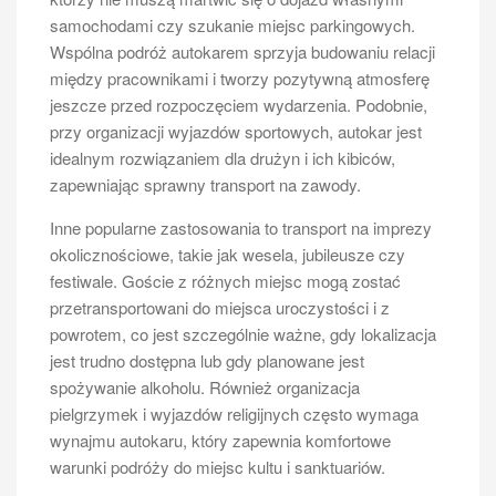
prowadzeniem busa 11 osobowego. Przede
samochodami czy szukanie miejsc parkingowych.
wszystkim kierowca musi przejść badania lekarskie
Wspólna podróż autokarem sprzyja budowaniu relacji
oraz psychologiczne, które potwierdzają jego zdolność
między pracownikami i tworzy pozytywną atmosferę
do prowadzenia pojazdów. Badania te są szczególnie
jeszcze przed rozpoczęciem wydarzenia. Podobnie,
istotne w przypadku przewozu osób, gdzie
przy organizacji wyjazdów sportowych, autokar jest
bezpieczeństwo pasażerów jest priorytetem. Ponadto,
idealnym rozwiązaniem dla drużyn i ich kibiców,
jeśli bus jest wykorzystywany do celów komercyjnych,
zapewniając sprawny transport na zawody.
kierowca powinien posiadać licencję na wykonywanie
transportu drogowego osób. Wymagana jest także
Inne popularne zastosowania to transport na imprezy
znajomość przepisów ruchu drogowego oraz
okolicznościowe, takie jak wesela, jubileusze czy
umiejętność udzielania pierwszej pomocy w razie
festiwale. Goście z różnych miejsc mogą zostać
wypadku. Warto również zwrócić uwagę na stan
przetransportowani do miejsca uroczystości i z
techniczny pojazdu – regularne przeglądy techniczne
powrotem, co jest szczególnie ważne, gdy lokalizacja
są obowiązkowe i mają na celu zapewnienie
jest trudno dostępna lub gdy planowane jest
bezpieczeństwa zarówno kierowcy, jak i pasażerom.
spożywanie alkoholu. Również organizacja
Ubezpieczenie pojazdu to kolejny istotny aspekt;
pielgrzymek i wyjazdów religijnych często wymaga
każdy bus musi być objęty obowiązkowym
wynajmu autokaru, który zapewnia komfortowe
ubezpieczeniem OC oraz ewentualnie AC, co
warunki podróży do miejsc kultu i sanktuariów.
zabezpiecza przed finansowymi konsekwencjami w