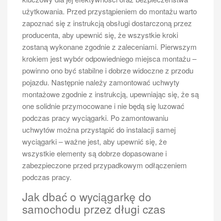
zamiennych do wybranego modelu. Inne pytania
użytkowania. Przed przystąpieniem do montażu warto
dotyczą komfortu podróży; wiele osób chce wiedzieć,
zapoznać się z instrukcją obsługi dostarczoną przez
jakie udogodnienia oferują poszczególne modele oraz
producenta, aby upewnić się, że wszystkie kroki
jak wygląda przestronność wnętrza. Często zadawane
zostaną wykonane zgodnie z zaleceniami. Pierwszym
są także pytania dotyczące bezpieczeństwa; klienci
krokiem jest wybór odpowiedniego miejsca montażu –
chcą mieć pewność, że wybierają pojazd wyposażony
powinno ono być stabilne i dobrze widoczne z przodu
w nowoczesne systemy ochrony. Nie można
pojazdu. Następnie należy zamontować uchwyty
zapominać o kwestiach związanych z finansowaniem
montażowe zgodnie z instrukcją, upewniając się, że są
zakupu; wiele osób interesuje się możliwością kredytu
one solidnie przymocowane i nie będą się luzować
lub leasingu oraz jakie dokumenty będą potrzebne do
podczas pracy wyciągarki. Po zamontowaniu
sfinalizowania transakcji.
uchwytów można przystąpić do instalacji samej
wyciągarki – ważne jest, aby upewnić się, że
Jakie akcesoria warto mieć w busie
wszystkie elementy są dobrze dopasowane i
6 osobowym?
zabezpieczone przed przypadkowym odłączeniem
Wyposażenie busa dla sześciu osób może znacząco
podczas pracy.
wpłynąć na komfort podróży oraz bezpieczeństwo
Jak dbać o wyciągarkę do
pasażerów. Istotnym akcesorium są maty
samochodu przez długi czas
antypoślizgowe umieszczone na podłodze;