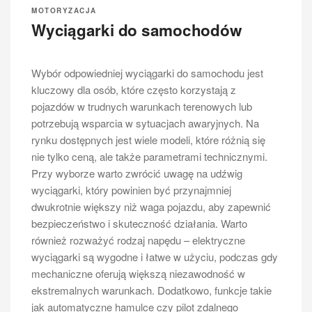
MOTORYZACJA
MOTORYZACJA
Wyciągarki do samochodów
Jaki bus 6 osobowy?
Wybór odpowiedniej wyciągarki do samochodu jest
Wybór odpowiedniego busa dla sześciu osób to
kluczowy dla osób, które często korzystają z
zadanie, które wymaga uwzględnienia wielu istotnych
pojazdów w trudnych warunkach terenowych lub
cech. Przede wszystkim, kluczowym aspektem jest
potrzebują wsparcia w sytuacjach awaryjnych. Na
komfort podróży, który zapewnia odpowiednia ilość
rynku dostępnych jest wiele modeli, które różnią się
miejsca na nogi oraz wygodne siedzenia. Warto
nie tylko ceną, ale także parametrami technicznymi.
zwrócić uwagę na to, czy bus oferuje regulowane
Przy wyborze warto zwrócić uwagę na udźwig
fotele, co pozwala dostosować pozycję do
wyciągarki, który powinien być przynajmniej
indywidualnych potrzeb pasażerów. Kolejnym ważnym
dwukrotnie większy niż waga pojazdu, aby zapewnić
czynnikiem jest przestronność wnętrza, która wpływa
bezpieczeństwo i skuteczność działania. Warto
na ogólne wrażenie podczas jazdy. Dobrze
również rozważyć rodzaj napędu – elektryczne
zaprojektowany bus powinien mieć również
wyciągarki są wygodne i łatwe w użyciu, podczas gdy
odpowiednią wentylację oraz system klimatyzacji, aby
mechaniczne oferują większą niezawodność w
zapewnić komfortowe warunki w różnych warunkach
ekstremalnych warunkach. Dodatkowo, funkcje takie
pogodowych. Nie można zapominać o
jak automatyczne hamulce czy pilot zdalnego
bezpieczeństwie, dlatego warto sprawdzić, jakie