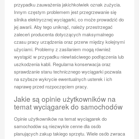
przypadku rzadkiego użytkowania busa może okazać
przypadku zauważenia jakichkolwiek oznak zużycia.
się, że lepszym rozwiązaniem będzie wynajem, który
Innym częstym problemem jest przegrzewanie się
eliminuje wiele z tych problemów.
silnika elektrycznej wyciągarki, co może prowadzić do
Jakie są najlepsze sposoby na
jej awarii. Aby tego uniknąć, należy przestrzegać
zaleceń producenta dotyczących maksymalnego
utrzymanie busa 6 osobowego w
czasu pracy urządzenia oraz przerw między kolejnymi
dobrym stanie?
użyciami. Problemy z zasilaniem mogą również
Aby zapewnić długowieczność i niezawodność busa
wystąpić w przypadku niewłaściwego podłączenia lub
dla sześciu osób, kluczowe jest regularne dbanie o
uszkodzenia kabli. Regularna konserwacja oraz
jego stan techniczny. Pierwszym krokiem jest
sprawdzanie stanu technicznego wyciągarki pozwala
przestrzeganie harmonogramu przeglądów
na szybsze wykrycie ewentualnych usterek i ich
technicznych oraz wymiany oleju i filtrów zgodnie z
naprawę przed rozpoczęciem pracy.
zaleceniami producenta. Regularne kontrole stanu
Jakie są opinie użytkowników na
hamulców oraz zawieszenia są równie istotne; ich
temat wyciągarek do samochodów
zaniedbanie może prowadzić do poważnych awarii
oraz zagrożeń bezpieczeństwa. Warto również zadbać
Opinie użytkowników na temat wyciągarek do
o czystość wnętrza oraz karoserii; regularne mycie i
samochodów są niezwykle cenne dla osób
woskowanie nie tylko poprawia estetykę pojazdu, ale
planujących zakup takiego sprzętu. Wiele osób zwraca
także chroni lakier przed działaniem szkodliwych