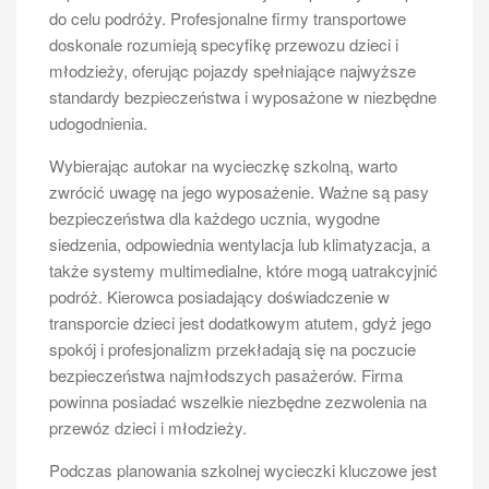
do celu podróży. Profesjonalne firmy transportowe
doskonale rozumieją specyfikę przewozu dzieci i
młodzieży, oferując pojazdy spełniające najwyższe
standardy bezpieczeństwa i wyposażone w niezbędne
udogodnienia.
Wybierając autokar na wycieczkę szkolną, warto
zwrócić uwagę na jego wyposażenie. Ważne są pasy
MOTORYZACJA
Ile miejsc ma bus osobowy?
bezpieczeństwa dla każdego ucznia, wygodne
siedzenia, odpowiednia wentylacja lub klimatyzacja, a
także systemy multimedialne, które mogą uatrakcyjnić
Bus osobowy to pojazd, który cieszy się dużą
podróż. Kierowca posiadający doświadczenie w
popularnością wśród osób poszukujących transportu
transporcie dzieci jest dodatkowym atutem, gdyż jego
dla większej grupy ludzi. W zależności od modelu, bus
spokój i profesjonalizm przekładają się na poczucie
może pomieścić od 6 do nawet 20 pasażerów. Warto
bezpieczeństwa najmłodszych pasażerów. Firma
jednak zwrócić uwagę na to, że liczba miejsc w busie
powinna posiadać wszelkie niezbędne zezwolenia na
osobowym nie jest jedynym czynnikiem, który należy
przewóz dzieci i młodzieży.
brać pod uwagę przy wyborze odpowiedniego pojazdu.
Podczas planowania szkolnej wycieczki kluczowe jest
Istnieje wiele różnych typów busów osobowych, które