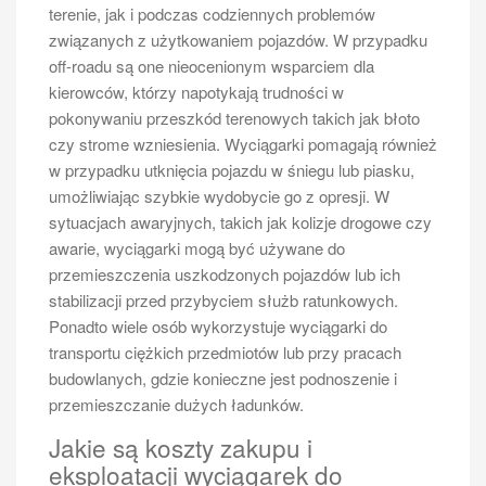
terenie, jak i podczas codziennych problemów
związanych z użytkowaniem pojazdów. W przypadku
off-roadu są one nieocenionym wsparciem dla
Jaki bus 6 osobowy?
kierowców, którzy napotykają trudności w
Kiedy rozważamy zakup busa dla sześciu osób,
pokonywaniu przeszkód terenowych takich jak błoto
istotnym elementem są koszty związane z jego
czy strome wzniesienia. Wyciągarki pomagają również
nabyciem oraz późniejszą eksploatacją. Ceny nowych
w przypadku utknięcia pojazdu w śniegu lub piasku,
modeli mogą się znacznie różnić w zależności od
umożliwiając szybkie wydobycie go z opresji. W
marki, modelu oraz dodatkowego wyposażenia. Na
sytuacjach awaryjnych, takich jak kolizje drogowe czy
przykład podstawowa wersja Forda Transita Customa
awarie, wyciągarki mogą być używane do
może kosztować od około 100 tysięcy złotych
przemieszczenia uszkodzonych pojazdów lub ich
wzwyż, natomiast bardziej luksusowe wersje
stabilizacji przed przybyciem służb ratunkowych.
Mercedesa Vito mogą osiągać ceny przekraczające
Ponadto wiele osób wykorzystuje wyciągarki do
200 tysięcy złotych. Oprócz ceny zakupu warto
transportu ciężkich przedmiotów lub przy pracach
uwzględnić także koszty ubezpieczenia oraz
budowlanych, gdzie konieczne jest podnoszenie i
serwisowania pojazdu. W przypadku używanych
przemieszczanie dużych ładunków.
busów cena może być znacznie niższa, jednak należy
Jakie są koszty zakupu i
pamiętać o ewentualnych kosztach napraw oraz
eksploatacji wyciągarek do
wymiany części eksploatacyjnych. Dodatkowo warto