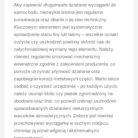
zapobiegają one przesuwaniu się bagażu podczas
Aby zapewnić długotrwałe działanie wyciągarki do
jazdy i zwiększają bezpieczeństwo pasażerów.
samochodu, niezwykle istotna jest regularna
Kolejnym przydatnym elementem są uchwyty na
konserwacja oraz dbanie o jej stan techniczny.
napoje oraz organizery do przechowywania drobnych
Kluczowym elementem jest systematyczne
przedmiotów; pomagają one utrzymać porządek
sprawdzanie stanu liny lub taśmy – wszelkie oznaki
wewnątrz pojazdu i ułatwiają dostęp do niezbędnych
zużycia czy uszkodzeń powinny skłonić nas do
rzeczy podczas podróży. Warto również pomyśleć o
natychmiastowej wymiany tego elementu. Należy
systemie multimedialnym; nowoczesne urządzenia
również regularnie smarować mechanizmy
umożliwiają odtwarzanie muzyki czy korzystanie z
wewnętrzne zgodnie z zaleceniami producenta, co
nawigacji GPS, co znacznie uprzyjemnia długie trasy.
pomoże utrzymać płynność działania oraz
Dobrze jest zaopatrzyć się także w apteczkę
zapobiegnie korozji metalowych części. Warto także
pierwszej pomocy oraz gaśnicę; te elementy są
zadbać o czystość urządzenia – po każdym użyciu
niezbędne w przypadku nagłych sytuacji i mogą
należy usunąć błoto czy piasek zgromadzony na
uratować życie w krytycznych momentach.
obudowie oraz linie, co pozwoli uniknąć uszkodzeń
Dodatkowo warto rozważyć zakup pokrowców na
spowodowanych działaniem niekorzystnych
fotele oraz dywaników ochronnych, które pomogą
warunków atmosferycznych. Dobrze jest również
utrzymać wnętrze busa w czystości i dobrym stanie
przechowywać wyciągarkę w suchym miejscu,
przez dłuższy czas.
chroniąc ją przed wilgocią i ekstremalnymi
temperaturami.