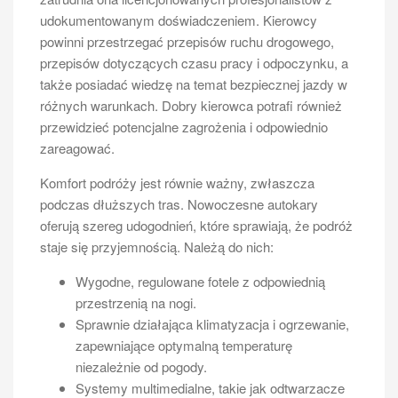
Foteliki te powinny być dostosowane do wieku oraz
udokumentowanym doświadczeniem. Kierowcy
wagi dziecka i muszą spełniać normy bezpieczeństwa
powinni przestrzegać przepisów ruchu drogowego,
określone przez przepisy unijne. Kierowca busa ma
przepisów dotyczących czasu pracy i odpoczynku, a
obowiązek upewnić się, że wszystkie dzieci są
także posiadać wiedzę na temat bezpiecznej jazdy w
odpowiednio zabezpieczone przed rozpoczęciem
różnych warunkach. Dobry kierowca potrafi również
podróży. Warto również zwrócić uwagę na to, że w
przewidzieć potencjalne zagrożenia i odpowiednio
przypadku przewozu dzieci w celach komercyjnych,
zareagować.
takich jak wycieczki szkolne czy transport na obozy,
konieczne może być posiadanie dodatkowych
Komfort podróży jest równie ważny, zwłaszcza
zezwoleń oraz spełnienie określonych norm
podczas dłuższych tras. Nowoczesne autokary
bezpieczeństwa. Przewoźnicy powinni także zadbać o
oferują szereg udogodnień, które sprawiają, że podróż
odpowiednie ubezpieczenie obejmujące przewóz
staje się przyjemnością. Należą do nich:
dzieci oraz przestrzegać zasad dotyczących
maksymalnej liczby pasażerów w pojeździe.
Wygodne, regulowane fotele z odpowiednią
przestrzenią na nogi.
Jakie są wymagania dotyczące
Sprawnie działająca klimatyzacja i ogrzewanie,
stanu technicznego busa?
zapewniające optymalną temperaturę
niezależnie od pogody.
Stan techniczny busa jest kluczowym elementem
Systemy multimedialne, takie jak odtwarzacze
zapewniającym bezpieczeństwo podczas przewozu