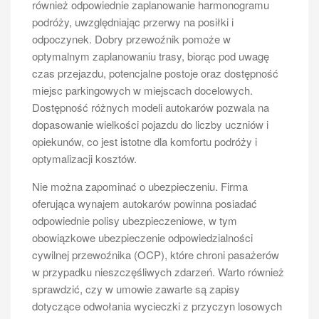
również odpowiednie zaplanowanie harmonogramu
różnią się zarówno wielkością, jak i przeznaczeniem.
podróży, uwzględniając przerwy na posiłki i
Na rynku dostępne są modele przeznaczone do
odpoczynek. Dobry przewoźnik pomoże w
przewozu osób na krótkich trasach, jak również te,
optymalnym zaplanowaniu trasy, biorąc pod uwagę
które są idealne do długodystansowych podróży. W
czas przejazdu, potencjalne postoje oraz dostępność
przypadku busów miejskich, zazwyczaj mają one
miejsc parkingowych w miejscach docelowych.
większą pojemność i są przystosowane do częstego
Dostępność różnych modeli autokarów pozwala na
wsiadania i wysiadania pasażerów. Z kolei bus
dopasowanie wielkości pojazdu do liczby uczniów i
turystyczny często oferuje wygodniejsze siedzenia
opiekunów, co jest istotne dla komfortu podróży i
oraz dodatkowe udogodnienia, takie jak klimatyzacja
optymalizacji kosztów.
czy system audio.
Jakie są najpopularniejsze modele
Nie można zapominać o ubezpieczeniu. Firma
busów osobowych
oferująca wynajem autokarów powinna posiadać
odpowiednie polisy ubezpieczeniowe, w tym
Na rynku dostępnych jest wiele modeli busów
obowiązkowe ubezpieczenie odpowiedzialności
osobowych, które różnią się między sobą zarówno
cywilnej przewoźnika (OCP), które chroni pasażerów
wyglądem, jak i funkcjonalnością. Do
w przypadku nieszczęśliwych zdarzeń. Warto również
najpopularniejszych modeli należą Volkswagen
sprawdzić, czy w umowie zawarte są zapisy
Transporter, Ford Transit oraz Mercedes-Benz
dotyczące odwołania wycieczki z przyczyn losowych