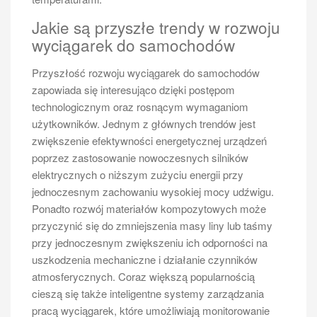
Jakie są różnice między nowymi a
używanymi busami 6 osobowymi?
Jakie są przyszłe trendy w rozwoju
wyciągarek do samochodów
Decyzja o zakupie nowego lub używanego busa dla
sześciu osób wiąże się z wieloma różnicami, które
Przyszłość rozwoju wyciągarek do samochodów
warto rozważyć przed podjęciem decyzji. Nowe busy
zapowiada się interesująco dzięki postępom
zazwyczaj oferują najnowsze technologie oraz
technologicznym oraz rosnącym wymaganiom
udogodnienia; producenci często stosują innowacyjne
użytkowników. Jednym z głównych trendów jest
rozwiązania zwiększające komfort jazdy oraz
zwiększenie efektywności energetycznej urządzeń
bezpieczeństwo pasażerów. Dodatkowo nowe pojazdy
poprzez zastosowanie nowoczesnych silników
objęte są gwarancją producenta, co daje pewność co
elektrycznych o niższym zużyciu energii przy
do ich niezawodności przez określony czas. Z drugiej
jednoczesnym zachowaniu wysokiej mocy udźwigu.
strony nowe modele mogą być znacznie droższe od
Ponadto rozwój materiałów kompozytowych może
używanych odpowiedników; koszty zakupu mogą być
przyczynić się do zmniejszenia masy liny lub taśmy
dużym obciążeniem dla budżetu domowego lub
przy jednoczesnym zwiększeniu ich odporności na
firmowego. Używane busy często można nabyć po
uszkodzenia mechaniczne i działanie czynników
znacznie niższej cenie, jednak należy pamiętać o
atmosferycznych. Coraz większą popularnością
ryzyku związanym z ich stanem technicznym; starsze
cieszą się także inteligentne systemy zarządzania
modele mogą wymagać większych nakładów
pracą wyciągarek, które umożliwiają monitorowanie