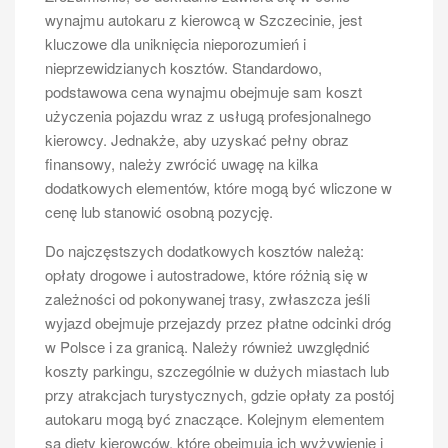
szkodami wyrządzonymi innym uczestnikom ruchu
wynajmu autokaru z kierowcą w Szczecinie, jest
drogowego lub pasażerom.
kluczowe dla uniknięcia nieporozumień i
Jakie są zalety korzystania z busa
nieprzewidzianych kosztów. Standardowo,
11 osobowego?
podstawowa cena wynajmu obejmuje sam koszt
użyczenia pojazdu wraz z usługą profesjonalnego
Korzystanie z busa 11 osobowego niesie ze sobą
kierowcy. Jednakże, aby uzyskać pełny obraz
wiele korzyści zarówno dla osób prywatnych, jak i firm
finansowy, należy zwrócić uwagę na kilka
zajmujących się transportem osób. Przede wszystkim
dodatkowych elementów, które mogą być wliczone w
jest to wygodne rozwiązanie dla grupy ludzi
cenę lub stanowić osobną pozycję.
podróżujących razem – niezależnie od tego czy chodzi
o wycieczki rodzinne, wyjazdy integracyjne czy
Do najczęstszych dodatkowych kosztów należą:
transport pracowników do miejsca pracy. Bus pozwala
opłaty drogowe i autostradowe, które różnią się w
na wspólne podróżowanie bez konieczności
zależności od pokonywanej trasy, zwłaszcza jeśli
korzystania z wielu samochodów osobowych, co
wyjazd obejmuje przejazdy przez płatne odcinki dróg
przekłada się na oszczędność paliwa oraz
w Polsce i za granicą. Należy również uwzględnić
zmniejszenie emisji spalin do atmosfery. Ponadto
koszty parkingu, szczególnie w dużych miastach lub
większa liczba pasażerów w jednym pojeździe
przy atrakcjach turystycznych, gdzie opłaty za postój
oznacza niższe koszty transportu przypadające na
autokaru mogą być znaczące. Kolejnym elementem
jedną osobę. W przypadku firm transportowych
są diety kierowców, które obejmują ich wyżywienie i