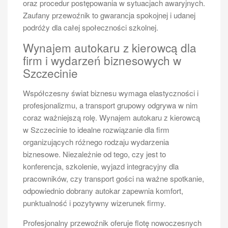
Sprinter. Każdy z tych pojazdów ma swoje unikalne
oraz procedur postępowania w sytuacjach awaryjnych.
cechy, które przyciągają różne grupy klientów.
Zaufany przewoźnik to gwarancja spokojnej i udanej
Volkswagen Transporter to klasyczny wybór dla osób
podróży dla całej społeczności szkolnej.
szukających niezawodnego i przestronnego pojazdu.
Wynajem autokaru z kierowcą dla
Oferuje on różne konfiguracje miejsc siedzących, co
firm i wydarzeń biznesowych w
sprawia, że można go dostosować do indywidualnych
Szczecinie
potrzeb. Ford Transit z kolei wyróżnia się dużą
ładownością oraz nowoczesnymi rozwiązaniami
Współczesny świat biznesu wymaga elastyczności i
technologicznymi, co czyni go idealnym wyborem dla
profesjonalizmu, a transport grupowy odgrywa w nim
firm zajmujących się transportem osób. Mercedes-
coraz ważniejszą rolę. Wynajem autokaru z kierowcą
Benz Sprinter to luksusowa opcja, która zapewnia
w Szczecinie to idealne rozwiązanie dla firm
wysoki komfort podróży oraz bogate wyposażenie.
organizujących różnego rodzaju wydarzenia
Ile miejsc ma bus osobowy a
biznesowe. Niezależnie od tego, czy jest to
przepisy dotyczące transportu
konferencja, szkolenie, wyjazd integracyjny dla
pracowników, czy transport gości na ważne spotkanie,
odpowiednio dobrany autokar zapewnia komfort,
punktualność i pozytywny wizerunek firmy.
Profesjonalny przewoźnik oferuje flotę nowoczesnych