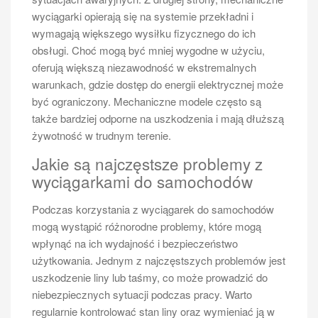
Jakie są wady posiadania busa 6
wyciągarki opierają się na systemie przekładni i
osobowego?
wymagają większego wysiłku fizycznego do ich
Posiadanie busa dla sześciu osób wiąże się nie tylko z
obsługi. Choć mogą być mniej wygodne w użyciu,
korzyściami, ale także z pewnymi wadami, które warto
oferują większą niezawodność w ekstremalnych
rozważyć przed podjęciem decyzji o zakupie. Jednym
warunkach, gdzie dostęp do energii elektrycznej może
z głównych minusów jest koszt zakupu oraz
być ograniczony. Mechaniczne modele często są
późniejszej eksploatacji pojazdu. Wydatki związane z
także bardziej odporne na uszkodzenia i mają dłuższą
ubezpieczeniem, serwisowaniem oraz paliwem mogą
żywotność w trudnym terenie.
znacząco obciążyć budżet domowy lub firmowy.
Jakie są najczęstsze problemy z
Dodatkowo posiadanie busa wymaga regularnego
wyciągarkami do samochodów
dbania o jego stan techniczny, co wiąże się z czasem i
wysiłkiem. Kolejnym aspektem jest kwestia
Podczas korzystania z wyciągarek do samochodów
parkowania; większe pojazdy mogą sprawiać
mogą wystąpić różnorodne problemy, które mogą
trudności w znalezieniu odpowiedniego miejsca
wpłynąć na ich wydajność i bezpieczeństwo
parkingowego, zwłaszcza w miastach. Warto również
użytkowania. Jednym z najczęstszych problemów jest
pamiętać o tym, że posiadanie busa wiąże się z
uszkodzenie liny lub taśmy, co może prowadzić do
obowiązkami administracyjnymi, takimi jak rejestracja
niebezpiecznych sytuacji podczas pracy. Warto
pojazdu czy opłacanie podatków drogowych. W
regularnie kontrolować stan liny oraz wymieniać ją w