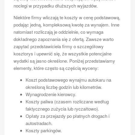
posiadanie busa 11 osobowego otwiera nowe
noclegi w przypadku dłuższych wyjazdów.
możliwości biznesowe – można oferować usługi
Niektóre firmy wliczają te koszty w cenę podstawową,
przewozowe dla klientów indywidualnych oraz
podając jedną, kompleksową kwotę za wynajem. Inne
instytucji potrzebujących transportu dla większej grupy
natomiast rozliczają je oddzielnie, co wymaga
ludzi. Bus charakteryzuje się także większą
dokładnego zapoznania się z ofertą. Zawsze warto
przestrzenią bagażową niż standardowe samochody
zapytać przedstawiciela firmy o szczegółowy
osobowe, co czyni go idealnym wyborem dla osób
kosztorys i upewnić się, że wszystkie potencjalne
planujących dłuższe podróże lub wyjazdy wakacyjne
wydatki są jasno określone. Poniżej przedstawiamy
z dużą ilością bagażu.
elementy, które często są częścią wyceny:
Jakie są najczęstsze pytania
Koszt podstawowego wynajmu autokaru na
dotyczące prawa jazdy na busa?
określoną liczbę godzin lub kilometrów.
Wynagrodzenie kierowcy.
Wielu przyszłych kierowców ma wiele pytań
Koszty paliwa (czasem rozliczane według
dotyczących uzyskania prawa jazdy na busa 11
faktycznego zużycia lub ryczałtowo).
osobowego oraz związanych z tym wymagań i
Opłaty za przejazdy po płatnych drogach i
procedur. Jednym z najczęściej zadawanych pytań
autostradach.
jest to, jakie dokumenty są potrzebne do rozpoczęcia
Koszty parkingów.
kursu na prawo jazdy kategorii B lub D1/D? Osoby