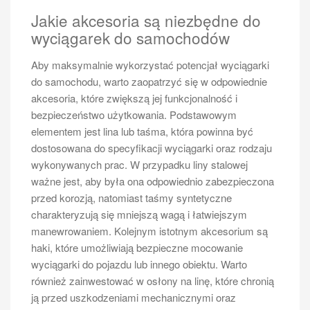
często omawiane w recenzjach; pasażerowie chwalą
Jakie akcesoria są niezbędne do
modele wyposażone w nowoczesne systemy ochrony
wyciągarek do samochodów
oraz stabilność pojazdu na drodze. Warto zwrócić
uwagę na opinie dotyczące kosztów eksploatacji;
Aby maksymalnie wykorzystać potencjał wyciągarki
niektórzy użytkownicy wskazują na niskie zużycie
do samochodu, warto zaopatrzyć się w odpowiednie
paliwa jako istotny atut wybranego modelu. Inni
akcesoria, które zwiększą jej funkcjonalność i
natomiast mogą skarżyć się na wysokie koszty
bezpieczeństwo użytkowania. Podstawowym
serwisowania lub awaryjność konkretnego pojazdu.
elementem jest lina lub taśma, która powinna być
Dlatego przed podjęciem decyzji warto przeszukać
dostosowana do specyfikacji wyciągarki oraz rodzaju
fora internetowe oraz portale motoryzacyjne w celu
wykonywanych prac. W przypadku liny stalowej
zapoznania się z doświadczeniami innych kierowców i
ważne jest, aby była ona odpowiednio zabezpieczona
pasażerów.
przed korozją, natomiast taśmy syntetyczne
charakteryzują się mniejszą wagą i łatwiejszym
Jakie są zalety wynajmu busa 6
manewrowaniem. Kolejnym istotnym akcesorium są
osobowego?
haki, które umożliwiają bezpieczne mocowanie
Wynajem busa dla sześciu osób to opcja, która
wyciągarki do pojazdu lub innego obiektu. Warto
zyskuje na popularności, zwłaszcza wśród osób
również zainwestować w osłony na linę, które chronią
planujących wyjazdy grupowe czy rodzinne. Jedną z
ją przed uszkodzeniami mechanicznymi oraz