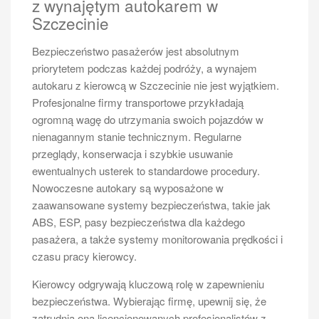
z wynajętym autokarem w
kierowców muszą spełniać także inne kryteria, takie
Szczecinie
jak zdanie odpowiednich egzaminów oraz przejście
badań lekarskich i psychologicznych. Warto również
Bezpieczeństwo pasażerów jest absolutnym
zauważyć, że osoby ubiegające się o prawo jazdy
priorytetem podczas każdej podróży, a wynajem
kategorii D muszą mieć co najmniej dwa lata
autokaru z kierowcą w Szczecinie nie jest wyjątkiem.
doświadczenia w prowadzeniu pojazdów kategorii B.
Profesjonalne firmy transportowe przykładają
Te ograniczenia mają na celu zapewnienie
ogromną wagę do utrzymania swoich pojazdów w
bezpieczeństwa na drogach oraz ochronę pasażerów
nienagannym stanie technicznym. Regularne
przed niedoświadczonymi kierowcami.
przeglądy, konserwacja i szybkie usuwanie
Jakie są zasady dotyczące
ewentualnych usterek to standardowe procedury.
przewozu dzieci w busach?
Nowoczesne autokary są wyposażone w
zaawansowane systemy bezpieczeństwa, takie jak
Przewóz dzieci w busach jest regulowany przez
ABS, ESP, pasy bezpieczeństwa dla każdego
szereg przepisów mających na celu zapewnienie ich
pasażera, a także systemy monitorowania prędkości i
bezpieczeństwa podczas podróży. W przypadku
czasu pracy kierowcy.
przewozu dzieci poniżej 150 cm wzrostu obowiązkowe
Kierowcy odgrywają kluczową rolę w zapewnieniu
jest korzystanie z odpowiednich fotelików
bezpieczeństwa. Wybierając firmę, upewnij się, że
samochodowych lub siedzisk podwyższających.
zatrudnia ona licencjonowanych profesjonalistów z