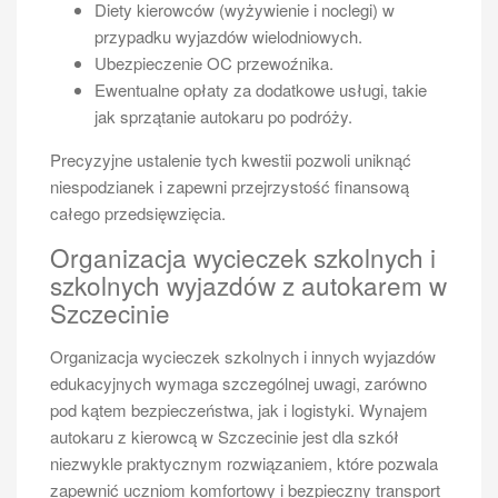
Diety kierowców (wyżywienie i noclegi) w
zainteresowane powinny przygotować dowód osobisty
przypadku wyjazdów wielodniowych.
lub paszport oraz orzeczenie lekarskie potwierdzające
Ubezpieczenie OC przewoźnika.
zdolność do prowadzenia pojazdów. Kolejnym
Ewentualne opłaty za dodatkowe usługi, takie
istotnym pytaniem jest to, ile czasu trwa kurs oraz
jak sprzątanie autokaru po podróży.
jakie są jego koszty? Czas trwania kursu może
wynosić od kilku tygodni do kilku miesięcy w
Precyzyjne ustalenie tych kwestii pozwoli uniknąć
zależności od intensywności zajęć oraz dostępności
niespodzianek i zapewni przejrzystość finansową
terminów egzaminacyjnych. Koszty kursu również
całego przedsięwzięcia.
mogą się różnić w zależności od regionu i szkoły
Organizacja wycieczek szkolnych i
nauki jazdy. Inne pytania dotyczą często wymagań
wiekowych czy konieczności posiadania
szkolnych wyjazdów z autokarem w
wcześniejszego doświadczenia w prowadzeniu
Szczecinie
pojazdów osobowych przed przystąpieniem do kursu
Organizacja wycieczek szkolnych i innych wyjazdów
na wyższe kategorie prawa jazdy.
edukacyjnych wymaga szczególnej uwagi, zarówno
pod kątem bezpieczeństwa, jak i logistyki. Wynajem
autokaru z kierowcą w Szczecinie jest dla szkół
niezwykle praktycznym rozwiązaniem, które pozwala
zapewnić uczniom komfortowy i bezpieczny transport