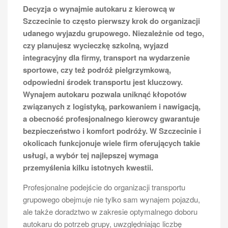
Decyzja o wynajmie autokaru z kierowcą w
Szczecinie to często pierwszy krok do organizacji
Prowadzenie busa, który pomieści do 11 osób, wiąże
udanego wyjazdu grupowego. Niezależnie od tego,
się z koniecznością posiadania odpowiednich
czy planujesz wycieczkę szkolną, wyjazd
uprawnień. W Polsce, aby móc legalnie prowadzić taki
integracyjny dla firmy, transport na wydarzenie
pojazd, wystarczy prawo jazdy kategorii B. Kategoria
sportowe, czy też podróż pielgrzymkową,
ta uprawnia do kierowania pojazdami o masie
odpowiedni środek transportu jest kluczowy.
całkowitej do 3,5 tony oraz pojazdami
Wynajem autokaru pozwala uniknąć kłopotów
przystosowanymi do przewozu nie więcej niż 9 osób,
związanych z logistyką, parkowaniem i nawigacją,
w tym kierowcy. Warto jednak zwrócić uwagę na to, że
a obecność profesjonalnego kierowcy gwarantuje
jeśli bus jest przystosowany do przewozu większej
bezpieczeństwo i komfort podróży. W Szczecinie i
liczby pasażerów lub jego masa całkowita przekracza
okolicach funkcjonuje wiele firm oferujących takie
3,5 tony, konieczne będzie uzyskanie prawa jazdy
usługi, a wybór tej najlepszej wymaga
kategorii D1 lub D. Kategoria D1 pozwala na
przemyślenia kilku istotnych kwestii.
prowadzenie pojazdów przeznaczonych do przewozu
od 9 do 16 osób, natomiast kategoria D obejmuje
Profesjonalne podejście do organizacji transportu
wszystkie autobusy. Dlatego przed podjęciem decyzji
grupowego obejmuje nie tylko sam wynajem pojazdu,
o zakupie lub wynajmie busa warto upewnić się, jakie
ale także doradztwo w zakresie optymalnego doboru
konkretnie uprawnienia są wymagane w danym
autokaru do potrzeb grupy, uwzględniając liczbę