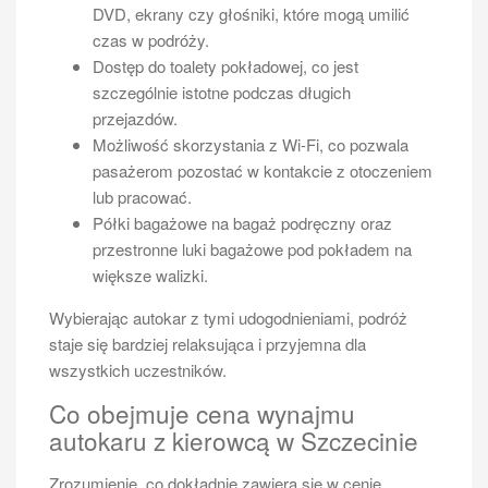
DVD, ekrany czy głośniki, które mogą umilić
osób. Pojazdy muszą być regularnie poddawane
czas w podróży.
przeglądom technicznym zgodnie z obowiązującymi
Dostęp do toalety pokładowej, co jest
przepisami prawa. W Polsce każdy pojazd musi
szczególnie istotne podczas długich
przejść okresowy przegląd co 12 miesięcy lub co 30
przejazdów.
000 km przebiegu – w zależności od tego, co nastąpi
Możliwość skorzystania z Wi-Fi, co pozwala
wcześniej. Podczas przeglądów sprawdzany jest stan
pasażerom pozostać w kontakcie z otoczeniem
hamulców, zawieszenia, układu kierowniczego oraz
lub pracować.
innych istotnych elementów wpływających na
Półki bagażowe na bagaż podręczny oraz
bezpieczeństwo jazdy. Dodatkowo właściciele busów
przestronne luki bagażowe pod pokładem na
powinni dbać o bieżącą konserwację pojazdu oraz
większe walizki.
regularną wymianę oleju i filtrów. W przypadku
stwierdzenia jakichkolwiek usterek lub
Wybierając autokar z tymi udogodnieniami, podróż
nieprawidłowości podczas przeglądów technicznych,
staje się bardziej relaksująca i przyjemna dla
należy je niezwłocznie usunąć przed dalszym
wszystkich uczestników.
użytkowaniem pojazdu. Niezbędne jest również
Co obejmuje cena wynajmu
posiadanie aktualnego ubezpieczenia OC oraz
autokaru z kierowcą w Szczecinie
ewentualnie AC, które zabezpiecza przed finansowymi
konsekwencjami związanymi z ewentualnymi
Zrozumienie, co dokładnie zawiera się w cenie