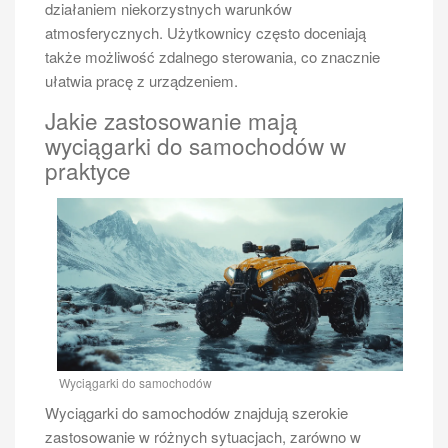
działaniem niekorzystnych warunków
bagażowej. Renault Trafic to kolejna propozycja, która
atmosferycznych. Użytkownicy często doceniają
wyróżnia się nowoczesnym designem oraz
także możliwość zdalnego sterowania, co znacznie
funkcjonalnością wnętrza. Warto również zwrócić
ułatwia pracę z urządzeniem.
uwagę na Mercedesa Vito, który łączy elegancję z
wysokim poziomem komfortu. Każdy z tych modeli
Jakie zastosowanie mają
ma swoje unikalne cechy i zalety, dlatego przed
wyciągarki do samochodów w
podjęciem decyzji warto dokładnie zapoznać się z ich
praktyce
specyfikacją oraz opiniami użytkowników. Dobrym
pomysłem jest również przetestowanie wybranego
busa podczas jazdy próbnej, co pozwoli ocenić jego
właściwości jezdne oraz komfort podróży.
Jakie są koszty zakupu busa 6
osobowego?
Wyciągarki do samochodów
Wyciągarki do samochodów znajdują szerokie
zastosowanie w różnych sytuacjach, zarówno w