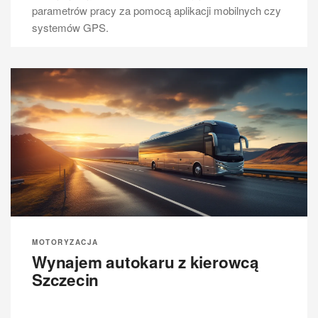
finansowych na naprawy i konserwację. Przy zakupie
parametrów pracy za pomocą aplikacji mobilnych czy
używanego pojazdu ważne jest dokładne sprawdzenie
systemów GPS.
historii serwisowej oraz stanu technicznego auta przed
podjęciem decyzji o zakupie.
MOTORYZACJA
Wynajem autokaru z kierowcą
MOTORYZACJA
Szczecin
Bus 11 osobowy jakie prawo
jazdy?