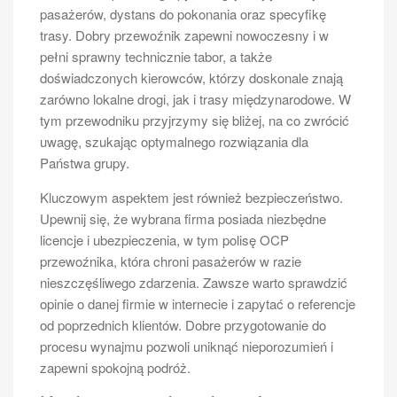
przypadku.
pasażerów, dystans do pokonania oraz specyfikę
trasy. Dobry przewoźnik zapewni nowoczesny i w
Czy można prowadzić busa 11
pełni sprawny technicznie tabor, a także
osobowego na prawie jazdy kat.
doświadczonych kierowców, którzy doskonale znają
B?
zarówno lokalne drogi, jak i trasy międzynarodowe. W
Tak, posiadacze prawa jazdy kategorii B mogą
tym przewodniku przyjrzymy się bliżej, na co zwrócić
prowadzić busa 11 osobowego, pod warunkiem że
uwagę, szukając optymalnego rozwiązania dla
jego masa całkowita nie przekracza 3,5 tony i że
Państwa grupy.
liczba miejsc siedzących nie przekracza 9 dla
Kluczowym aspektem jest również bezpieczeństwo.
pasażerów plus kierowca. Prawo jazdy kategorii B jest
Upewnij się, że wybrana firma posiada niezbędne
najpopularniejszym rodzajem uprawnień w Polsce i
licencje i ubezpieczenia, w tym polisę OCP
umożliwia kierowanie większością samochodów
przewoźnika, która chroni pasażerów w razie
osobowych oraz mniejszych busów. Warto jednak
nieszczęśliwego zdarzenia. Zawsze warto sprawdzić
pamiętać, że jeżeli planujemy regularny przewóz osób
opinie o danej firmie w internecie i zapytać o referencje
w celach zarobkowych, konieczne może być
od poprzednich klientów. Dobre przygotowanie do
spełnienie dodatkowych wymagań związanych z
procesu wynajmu pozwoli uniknąć nieporozumień i
licencjami transportowymi oraz ubezpieczeniem.
zapewni spokojną podróż.
Osoby prowadzące działalność gospodarczą w tej
branży powinny również zainwestować w odpowiednie