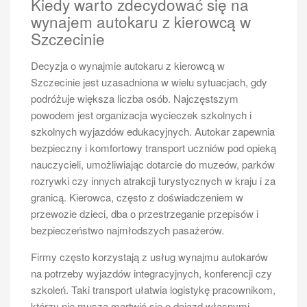
Kiedy warto zdecydować się na
szkolenia oraz kursy dotyczące transportu osób. W
wynajem autokaru z kierowcą w
przypadku busów o większej pojemności lub masie
Szczecinie
całkowitej powyżej 3,5 tony konieczne będzie
zdobycie wyższej kategorii prawa jazdy.
Decyzja o wynajmie autokaru z kierowcą w
Szczecinie jest uzasadniona w wielu sytuacjach, gdy
Jakie są dodatkowe wymagania
podróżuje większa liczba osób. Najczęstszym
przy prowadzeniu busa?
powodem jest organizacja wycieczek szkolnych i
szkolnych wyjazdów edukacyjnych. Autokar zapewnia
bezpieczny i komfortowy transport uczniów pod opieką
nauczycieli, umożliwiając dotarcie do muzeów, parków
rozrywki czy innych atrakcji turystycznych w kraju i za
granicą. Kierowca, często z doświadczeniem w
przewozie dzieci, dba o przestrzeganie przepisów i
bezpieczeństwo najmłodszych pasażerów.
Bus 11 osobowy jakie prawo jazdy?
Firmy często korzystają z usług wynajmu autokarów
na potrzeby wyjazdów integracyjnych, konferencji czy
Oprócz posiadania odpowiedniej kategorii prawa jazdy,
szkoleń. Taki transport ułatwia logistykę pracownikom,
istnieje szereg innych wymagań związanych z
którzy nie muszą martwić się o dojazd własnymi