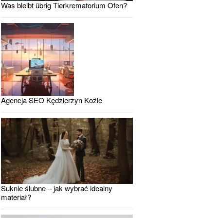
Was bleibt übrig Tierkrematorium Ofen?
Agencja SEO Kędzierzyn Koźle
Suknie ślubne – jak wybrać idealny
materiał?