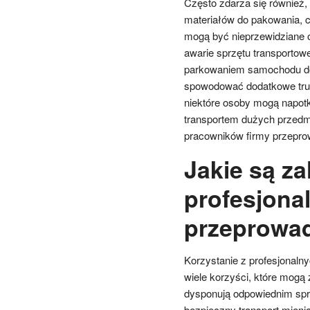
Często zdarza się również, 
materiałów do pakowania, c
mogą być nieprzewidziane o
awarie sprzętu transportow
parkowaniem samochodu do
spowodować dodatkowe trudn
niektóre osoby mogą napot
transportem dużych przedm
pracowników firmy przepro
Jakie są za
profesjona
przeprowad
Korzystanie z profesjonaln
wiele korzyści, które mogą
dysponują odpowiednim spr
bezpieczny transport mieni