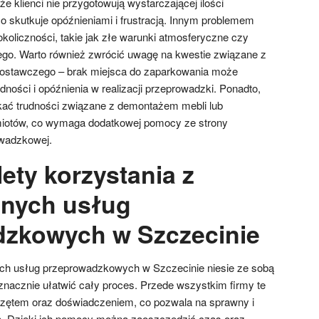
że klienci nie przygotowują wystarczającej ilości
o skutkuje opóźnieniami i frustracją. Innym problemem
koliczności, takie jak złe warunki atmosferyczne czy
ego. Warto również zwrócić uwagę na kwestie związane z
stawczego – brak miejsca do zaparkowania może
ości i opóźnienia w realizacji przeprowadzki. Ponadto,
kać trudności związane z demontażem mebli lub
iotów, co wymaga dodatkowej pomocy ze strony
wadzkowej.
lety korzystania z
lnych usług
zkowych w Szczecinie
ych usług przeprowadzkowych w Szczecinie niesie ze sobą
 znacznie ułatwić cały proces. Przede wszystkim firmy te
zętem oraz doświadczeniem, co pozwala na sprawny i
a. Dzięki ich pomocy można zaoszczędzić czas oraz