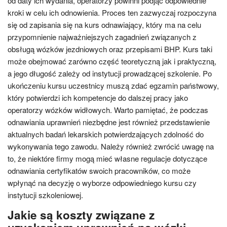
od daty ich wydania, operatorzy powinni podjąć odpowiednie
kroki w celu ich odnowienia. Proces ten zazwyczaj rozpoczyna
się od zapisania się na kurs odnawiający, który ma na celu
przypomnienie najważniejszych zagadnień związanych z
obsługą wózków jezdniowych oraz przepisami BHP. Kurs taki
może obejmować zarówno część teoretyczną jak i praktyczną,
a jego długość zależy od instytucji prowadzącej szkolenie. Po
ukończeniu kursu uczestnicy muszą zdać egzamin państwowy,
który potwierdzi ich kompetencje do dalszej pracy jako
operatorzy wózków widłowych. Warto pamiętać, że podczas
odnawiania uprawnień niezbędne jest również przedstawienie
aktualnych badań lekarskich potwierdzających zdolność do
wykonywania tego zawodu. Należy również zwrócić uwagę na
to, że niektóre firmy mogą mieć własne regulacje dotyczące
odnawiania certyfikatów swoich pracowników, co może
wpłynąć na decyzję o wyborze odpowiedniego kursu czy
instytucji szkoleniowej.
Jakie są koszty związane z