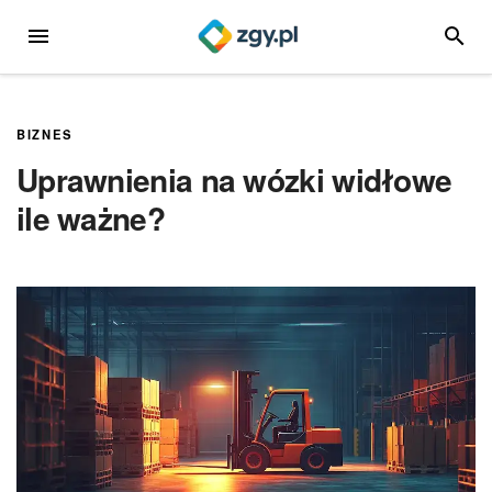
Przejdź
MENU
SZUKA
do
treści
BIZNES
Uprawnienia na wózki widłowe
ile ważne?