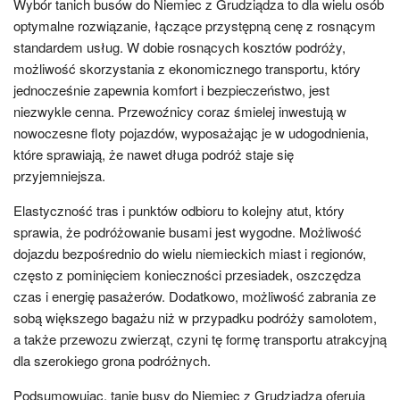
Wybór tanich busów do Niemiec z Grudziądza to dla wielu osób
optymalne rozwiązanie, łączące przystępną cenę z rosnącym
standardem usług. W dobie rosnących kosztów podróży,
możliwość skorzystania z ekonomicznego transportu, który
jednocześnie zapewnia komfort i bezpieczeństwo, jest
niezwykle cenna. Przewoźnicy coraz śmielej inwestują w
nowoczesne floty pojazdów, wyposażając je w udogodnienia,
które sprawiają, że nawet długa podróż staje się
przyjemniejsza.
Elastyczność tras i punktów odbioru to kolejny atut, który
sprawia, że podróżowanie busami jest wygodne. Możliwość
dojazdu bezpośrednio do wielu niemieckich miast i regionów,
często z pominięciem konieczności przesiadek, oszczędza
czas i energię pasażerów. Dodatkowo, możliwość zabrania ze
sobą większego bagażu niż w przypadku podróży samolotem,
a także przewozu zwierząt, czyni tę formę transportu atrakcyjną
dla szerokiego grona podróżnych.
Podsumowując, tanie busy do Niemiec z Grudziądza oferują