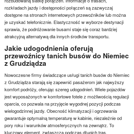
rozbudowaną siatkę połączeń. Informacje o trasach,
rozkładach jazdy i dostępności połączeń są zazwyczaj
dostępne na stronach internetowych przewoźników lub można
je uzyskać telefonicznie. Elastyczność w wyborze destynacji
sprawia, że podróżowanie busami staje się coraz bardziej
atrakcyjną alternatywą dla innych środków transportu.
Jakie udogodnienia oferują
przewoźnicy tanich busów do Niemiec
z Grudziądza
Nowoczesne firmy świadczące usługi tanich busów do Niemiec
z Grudziądza starają się zapewnić pasażerom jak najwyższy
komfort podróży, oferując szereg udogodnień. Wiele pojazdów
jest wyposażonych w komfortowe fotele z możliwością regulacji
oparcia, co pozwala na przyjęcie wygodnej pozycji podczas
wielogodzinnej jazdy. Obecność klimatyzacji i ogrzewania
gwarantuje optymalną temperaturę w kabinie, niezależnie od
pory roku i warunków atmosferycznych na zewnątrz. To
kluczowy element, zwłaszcza podczas długich tras.