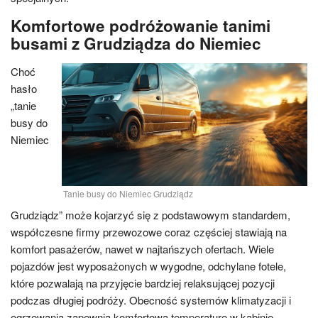
Komfortowe podróżowanie tanimi
busami z Grudziądza do Niemiec
Choć
hasło
„tanie
busy do
Niemiec
Tanie busy do Niemiec Grudziądz
Grudziądz” może kojarzyć się z podstawowym standardem,
współczesne firmy przewozowe coraz częściej stawiają na
komfort pasażerów, nawet w najtańszych ofertach. Wiele
pojazdów jest wyposażonych w wygodne, odchylane fotele,
które pozwalają na przyjęcie bardziej relaksującej pozycji
podczas długiej podróży. Obecność systemów klimatyzacji i
ogrzewania zapewnia komfortową temperaturę w kabinie