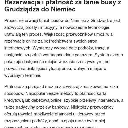
Rezerwacja i płatność za tanie busy z
Grudziądza do Niemiec
Proces rezerwacji tanich busów do Niemiec z Grudziądza jest
zazwyczaj prosty i intuicyjny, a nowoczesne technologie
ułatwiają ten proces. Większość przewoźników umożliwia
rezerwację online za pośrednictwem swoich stron
internetowych. Wystarczy wybrać datę podróży, trasę, a
następnie uzupełnić wymagane dane pasażera. System często
pokazuje dostępność miejsc w czasie rzeczywistym, co
pozwala na uniknięcie sytuacji braku wolnych miejsc w
wybranym terminie.
Płatność za przejazd można zazwyczaj zrealizować na kilka
sposobów. Najpopularniejsze metody to płatność kartą
kredytową lub debetową online, szybkie przelewy internetowe, a
także tradycyjny przelew bankowy. Niektórzy przewoźnicy
oferują również możliwość płatności u kierowcy przed
rozpoczęciem podróży, choć ta opcja może być mniej
powszechna, zwłaszcza w przypadku rezerwacji