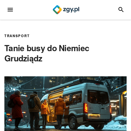
Przejdź
MENU
SZUKA
do
treści
TRANSPORT
Tanie busy do Niemiec
Grudziądz