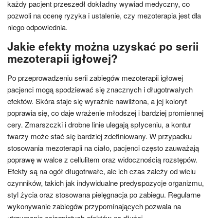
każdy pacjent przeszedł dokładny wywiad medyczny, co
pozwoli na ocenę ryzyka i ustalenie, czy mezoterapia jest dla
niego odpowiednia.
Jakie efekty można uzyskać po serii
mezoterapii igłowej?
Po przeprowadzeniu serii zabiegów mezoterapii igłowej
pacjenci mogą spodziewać się znacznych i długotrwałych
efektów. Skóra staje się wyraźnie nawilżona, a jej koloryt
poprawia się, co daje wrażenie młodszej i bardziej promiennej
cery. Zmarszczki i drobne linie ulegają spłyceniu, a kontur
twarzy może stać się bardziej zdefiniowany. W przypadku
stosowania mezoterapii na ciało, pacjenci często zauważają
poprawę w walce z cellulitem oraz widocznością rozstępów.
Efekty są na ogół długotrwałe, ale ich czas zależy od wielu
czynników, takich jak indywidualne predyspozycje organizmu,
styl życia oraz stosowana pielęgnacja po zabiegu. Regularne
wykonywanie zabiegów przypominających pozwala na
utrzymanie osiągniętych efektów na dłużej.