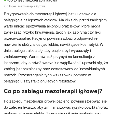
Co to jest mezoterapia igłowa
Przygotowanie do mezoterapii igłowej jest kluczowe dla
osiągnięcia najlepszych efektów. Na kilka dni przed zabiegiem
warto unikać spożywania alkoholu oraz leków, które mogą
zwiększać ryzyko krwawienia, takich jak aspiryna czy leki
przeciwzapalne. Pacjenci powinni zadbać o odpowiednie
nawilżenie skóry, stosując lekkie, nawilżające kosmetyki. W
dniu zabiegu zaleca się, aby pacjent był wypoczęty i
zrelaksowany. Warto również przybyć na konsultację z
lekarzem, aby omówić wszystkie wątpliwości i upewnić się, że
zabieg jest bezpieczny oraz dostosowany do indywidualnych
potrzeb. Przestrzeganie tych wskazówek pomoże w
osiągnięciu satysfakcjonujących rezultatów.
Co po zabiegu mezoterapii igłowej?
Po zabiegu mezoterapii igłowej pacjenci powinni stosować się
do zaleceń lekarza, aby zminimalizować ryzyko powikłań oraz
maksymalizować efekty. Zaleca się unikanie opalania oraz