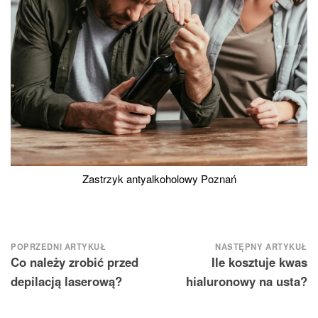
Zastrzyk antyalkoholowy Poznań
Nawigacja
POPRZEDNI ARTYKUŁ
NASTĘPNY ARTYKUŁ
Co należy zrobić przed
Ile kosztuje kwas
wpisu
depilacją laserową?
hialuronowy na usta?