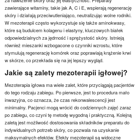
za nawilżenie skóry oraz jej elastyczność. Preparaty
zawierające witaminy, takie jak A, C i E, wspierają regenerację
skóry i działają przeciwutleniająco, neutralizując wolne rodniki.
W mezoterapii często wykorzystuje się także aminokwasy,
które są budulcem kolagenu i elastyny, kluczowych białek
odpowiedzialnych za jędrność i sprężystość skóry. Istnieją
również mieszanki wzbogacone o czynniki wzrostu, które
stymulują regenerację komórek oraz poprawiają krążenie krwi
w skórze, co przekłada się na jej lepszy wygląd.
Jakie są zalety mezoterapii igłowej?
Mezoterapia igłowa ma wiele zalet, które przyciągają pacjentów
do tego rodzaju zabiegu. Po pierwsze, jest to procedura mało
inwazyjna, co oznacza, że czas rekonwalescencji jest
minimalny. Pacjenci mogą wrócić do codziennych zajęć zaraz
po zabiegu, co czyni tę metodę wygodną i praktyczną. Kolejną
zaletą jest możliwość dostosowania składników preparatu do
indywidualnych potrzeb skóry, co pozwala na uzyskanie
maksymalnych efektów. Efekty mezoterapii są widoczne