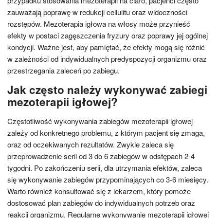
przypadku stosowania mezoterapii na ciało, pacjenci często
zauważają poprawę w redukcji cellulitu oraz widoczności
rozstępów. Mezoterapia igłowa na włosy może przynieść
efekty w postaci zagęszczenia fryzury oraz poprawy jej ogólnej
kondycji. Ważne jest, aby pamiętać, że efekty mogą się różnić
w zależności od indywidualnych predyspozycji organizmu oraz
przestrzegania zaleceń po zabiegu.
Jak często należy wykonywać zabiegi
mezoterapii igłowej?
Częstotliwość wykonywania zabiegów mezoterapii igłowej
zależy od konkretnego problemu, z którym pacjent się zmaga,
oraz od oczekiwanych rezultatów. Zwykle zaleca się
przeprowadzenie serii od 3 do 6 zabiegów w odstępach 2-4
tygodni. Po zakończeniu serii, dla utrzymania efektów, zaleca
się wykonywanie zabiegów przypominających co 3-6 miesięcy.
Warto również konsultować się z lekarzem, który pomoże
dostosować plan zabiegów do indywidualnych potrzeb oraz
reakcji organizmu. Regularne wykonywanie mezoterapii igłowej