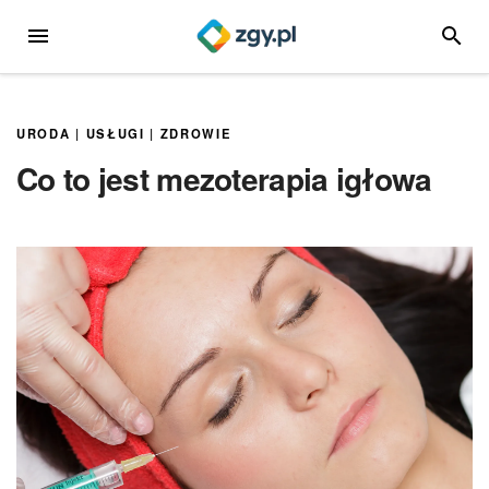
Przejdź
MENU
SZUKA
do
treści
URODA
|
USŁUGI
|
ZDROWIE
Co to jest mezoterapia igłowa