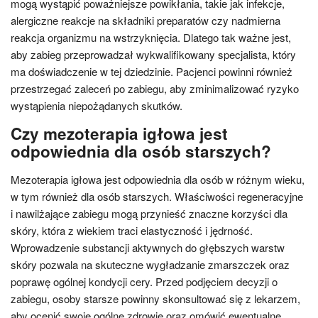
mogą wystąpić poważniejsze powikłania, takie jak infekcje,
alergiczne reakcje na składniki preparatów czy nadmierna
reakcja organizmu na wstrzyknięcia. Dlatego tak ważne jest,
aby zabieg przeprowadzał wykwalifikowany specjalista, który
ma doświadczenie w tej dziedzinie. Pacjenci powinni również
przestrzegać zaleceń po zabiegu, aby zminimalizować ryzyko
wystąpienia niepożądanych skutków.
Czy mezoterapia igłowa jest
odpowiednia dla osób starszych?
Mezoterapia igłowa jest odpowiednia dla osób w różnym wieku,
w tym również dla osób starszych. Właściwości regeneracyjne
i nawilżające zabiegu mogą przynieść znaczne korzyści dla
skóry, która z wiekiem traci elastyczność i jędrność.
Wprowadzenie substancji aktywnych do głębszych warstw
skóry pozwala na skuteczne wygładzanie zmarszczek oraz
poprawę ogólnej kondycji cery. Przed podjęciem decyzji o
zabiegu, osoby starsze powinny skonsultować się z lekarzem,
aby ocenić swoje ogólne zdrowie oraz omówić ewentualne