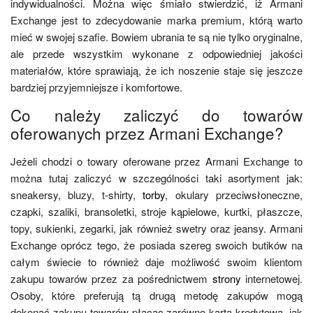
indywidualności. Można więc śmiało stwierdzić, iż Armani
Exchange jest to zdecydowanie marka premium, którą warto
mieć w swojej szafie. Bowiem ubrania te są nie tylko oryginalne,
ale przede wszystkim wykonane z odpowiedniej jakości
materiałów, które sprawiają, że ich noszenie staje się jeszcze
bardziej przyjemniejsze i komfortowe.
Co należy zaliczyć do towarów
oferowanych przez Armani Exchange?
Jeżeli chodzi o towary oferowane przez Armani Exchange to
można tutaj zaliczyć w szczególności taki asortyment jak:
sneakersy, bluzy, t-shirty,
torby
, okulary przeciwsłoneczne,
czapki, szaliki, bransoletki, stroje kąpielowe, kurtki, płaszcze,
topy, sukienki, zegarki, jak również swetry oraz jeansy. Armani
Exchange oprócz tego, że posiada szereg swoich butików na
całym świecie to również daje możliwość swoim klientom
zakupu towarów przez za pośrednictwem
strony
internetowej.
Osoby, które preferują tą drugą metodę zakupów mogą
dokonać zakupu towarów płacąc zarówno kartą kredytową, jak