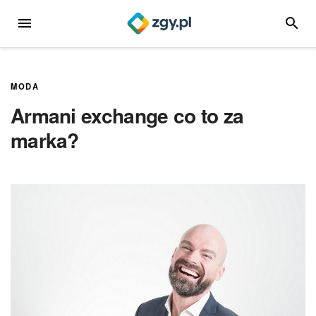
Przejdź
MENU
SZUKA
do
treści
MODA
Armani exchange co to za
marka?