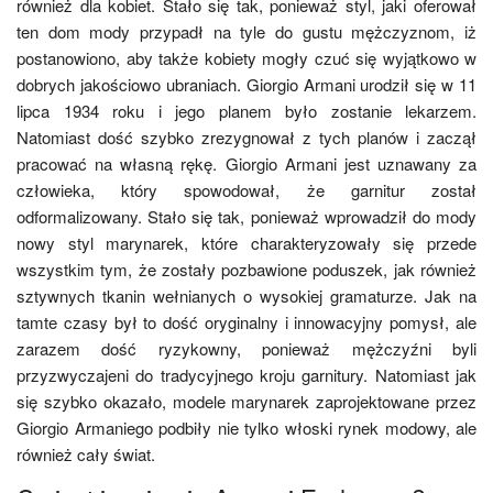
również dla kobiet. Stało się tak, ponieważ styl, jaki oferował
ten dom mody przypadł na tyle do gustu mężczyznom, iż
postanowiono, aby także kobiety mogły czuć się wyjątkowo w
dobrych jakościowo ubraniach. Giorgio Armani urodził się w 11
lipca 1934 roku i jego planem było zostanie lekarzem.
Natomiast dość szybko zrezygnował z tych planów i zaczął
pracować na własną rękę. Giorgio Armani jest uznawany za
człowieka, który spowodował, że garnitur został
odformalizowany. Stało się tak, ponieważ wprowadził do mody
nowy styl marynarek, które charakteryzowały się przede
wszystkim tym, że zostały pozbawione poduszek, jak również
sztywnych tkanin wełnianych o wysokiej gramaturze. Jak na
tamte czasy był to dość oryginalny i innowacyjny pomysł, ale
zarazem dość ryzykowny, ponieważ mężczyźni byli
przyzwyczajeni do tradycyjnego kroju garnitury. Natomiast jak
się szybko okazało, modele marynarek zaprojektowane przez
Giorgio Armaniego podbiły nie tylko włoski rynek modowy, ale
również cały świat.