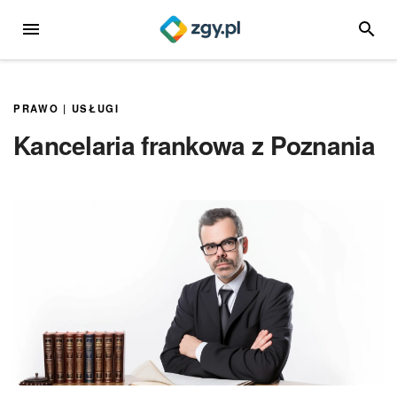
Przejdź
MENU
SZUKA
do
treści
PRAWO
|
USŁUGI
Kancelaria frankowa z Poznania