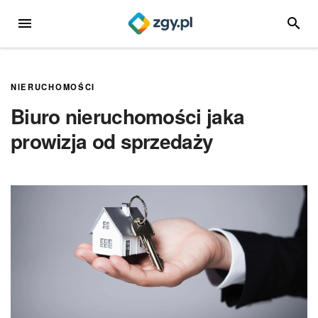
Przejdź
MENU
SZUKA
do
treści
NIERUCHOMOŚCI
Biuro nieruchomości jaka
prowizja od sprzedaży