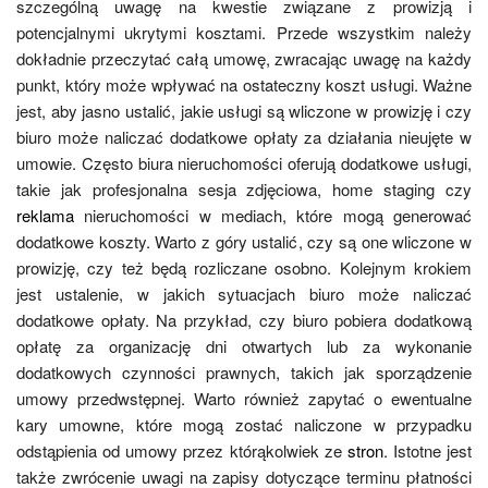
szczególną uwagę na kwestie związane z prowizją i
potencjalnymi ukrytymi kosztami. Przede wszystkim należy
dokładnie przeczytać całą umowę, zwracając uwagę na każdy
punkt, który może wpływać na ostateczny koszt usługi. Ważne
jest, aby jasno ustalić, jakie usługi są wliczone w prowizję i czy
biuro może naliczać dodatkowe opłaty za działania nieujęte w
umowie. Często biura nieruchomości oferują dodatkowe usługi,
takie jak profesjonalna sesja zdjęciowa, home staging czy
reklama
nieruchomości w mediach, które mogą generować
dodatkowe koszty. Warto z góry ustalić, czy są one wliczone w
prowizję, czy też będą rozliczane osobno. Kolejnym krokiem
jest ustalenie, w jakich sytuacjach biuro może naliczać
dodatkowe opłaty. Na przykład, czy biuro pobiera dodatkową
opłatę za organizację dni otwartych lub za wykonanie
dodatkowych czynności prawnych, takich jak sporządzenie
umowy przedwstępnej. Warto również zapytać o ewentualne
kary umowne, które mogą zostać naliczone w przypadku
odstąpienia od umowy przez którąkolwiek ze
stron
. Istotne jest
także zwrócenie uwagi na zapisy dotyczące terminu płatności