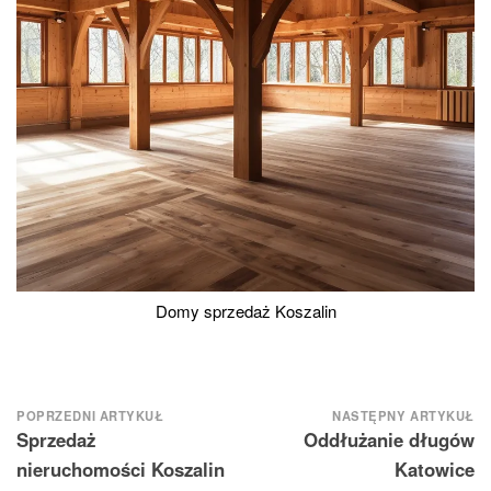
Domy sprzedaż Koszalin
Nawigacja
POPRZEDNI ARTYKUŁ
NASTĘPNY ARTYKUŁ
Sprzedaż
Oddłużanie długów
wpisu
nieruchomości Koszalin
Katowice