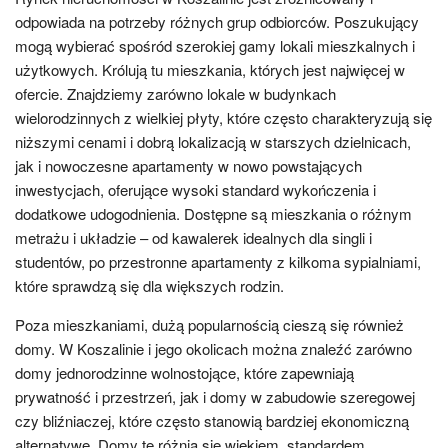
odpowiada na potrzeby różnych grup odbiorców. Poszukujący
mogą wybierać spośród szerokiej gamy lokali mieszkalnych i
użytkowych. Królują tu mieszkania, których jest najwięcej w
ofercie. Znajdziemy zarówno lokale w budynkach
wielorodzinnych z wielkiej płyty, które często charakteryzują się
niższymi cenami i dobrą lokalizacją w starszych dzielnicach,
jak i nowoczesne apartamenty w nowo powstających
inwestycjach, oferujące wysoki standard wykończenia i
dodatkowe udogodnienia. Dostępne są mieszkania o różnym
metrażu i układzie – od kawalerek idealnych dla singli i
studentów, po przestronne apartamenty z kilkoma sypialniami,
które sprawdzą się dla większych rodzin.
Poza mieszkaniami, dużą popularnością cieszą się również
domy. W Koszalinie i jego okolicach można znaleźć zarówno
domy jednorodzinne wolnostojące, które zapewniają
prywatność i przestrzeń, jak i domy w zabudowie szeregowej
czy bliźniaczej, które często stanowią bardziej ekonomiczną
alternatywę. Domy te różnią się wiekiem, standardem