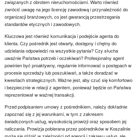
związanych z obrotem nieruchomościami. Warto również
zwrócić uwagę na jego licencję zawodową i przynależność do
organizacji branżowych, co jest gwarancją przestrzegania
standardów etycznych i zawodowych.
Kluczowa jest również komunikacja i podejście agenta do
klienta. Czy pośrednik jest otwarty, dostępny i chętny do
udzielania odpowiedzi na wszystkie pytania? Czy słucha
uważnie Państwa potrzeb i oczekiwań? Profesjonalny agent
powinien być proaktywny, regularnie informować o postępach w
procesie sprzedaży lub poszukiwań, a także doradzać w
kwestiach strategicznych. Ważne jest, aby czuć się komfortowo
i bezpiecznie w relacji z agentem, ponieważ będzie on Państwa
reprezentował w ważnej transakcji.
Przed podpisaniem umowy z pośrednikiem, należy dokładnie
zapoznać się z jej warunkami, w tym z zakresem
świadczonych usług, wysokością prowizji oraz sposobem jej
naliczania. Prowizja pobierana przez pośredników w Koszalinie
może się różnić w zależności od agencji i zakresu usług, ale