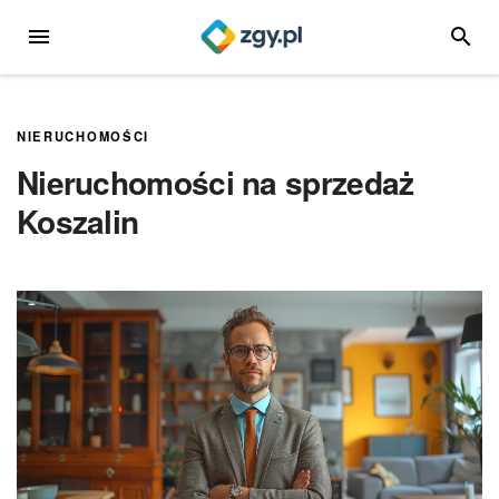
Przejdź
MENU
SZUKA
do
treści
NIERUCHOMOŚCI
Nieruchomości na sprzedaż
Koszalin