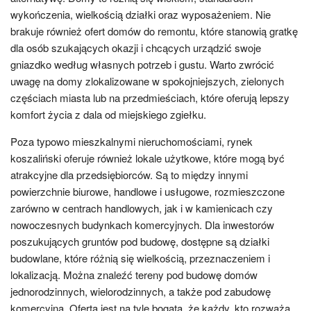
wykończenia, wielkością działki oraz wyposażeniem. Nie
brakuje również ofert domów do remontu, które stanowią gratkę
dla osób szukających okazji i chcących urządzić swoje
gniazdko według własnych potrzeb i gustu. Warto zwrócić
uwagę na domy zlokalizowane w spokojniejszych, zielonych
częściach miasta lub na przedmieściach, które oferują lepszy
komfort życia z dala od miejskiego zgiełku.
Poza typowo mieszkalnymi nieruchomościami, rynek
koszaliński oferuje również lokale użytkowe, które mogą być
atrakcyjne dla przedsiębiorców. Są to między innymi
powierzchnie biurowe, handlowe i usługowe, rozmieszczone
zarówno w centrach handlowych, jak i w kamienicach czy
nowoczesnych budynkach komercyjnych. Dla inwestorów
poszukujących gruntów pod budowę, dostępne są działki
budowlane, które różnią się wielkością, przeznaczeniem i
lokalizacją. Można znaleźć tereny pod budowę domów
jednorodzinnych, wielorodzinnych, a także pod zabudowę
komercyjną. Oferta jest na tyle bogata, że każdy, kto rozważa