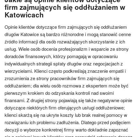
firm zajmujących się oddłużaniem w
Katowicach
Opinie klientów dotyczące firm zajmujących się oddłużaniem
długów Katowice są bardzo różnorodne i mogą stanowić cenne
źródło informacji dla osób rozważających skorzystanie z ich
usług. Wiele osób docenia profesjonalizm i wsparcie ze strony
doradców finansowych, którzy pomagają w opracowaniu
indywidualnych strategii spłaty długów oraz negocjacjach z
wierzycielami. Klienci często podkreślają znaczenie empatii i
zrozumienia ze strony pracowników firm zajmujących się
oddłużaniem; dla wielu osób rozmowa z ekspertem może być
pierwszym krokiem do odzyskania kontroli nad swoimi
finansami. Z drugiej strony pojawiają się także negatywne opinie
dotyczące niektórych firm oferujących usługi oddłużeniowe;
klienci skarżą się na ukryte koszty lub brak realnej pomocy w
rozwiązaniu ich problemu zadłużenia. Dlatego przed podjęciem
decyzji o wyborze konkretnej firmy warto dokładnie zapoznać
się z opiniami innych klientów oraz sprawdzić referencje danego