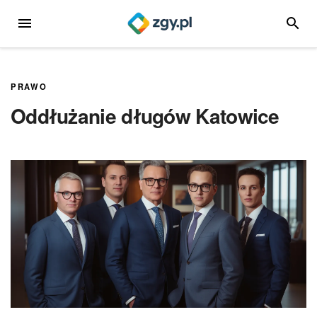
Przejdź
MENU
SZUKA
do
treści
PRAWO
Oddłużanie długów Katowice