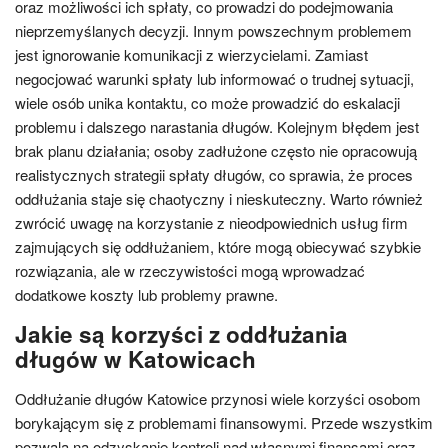
oraz możliwości ich spłaty, co prowadzi do podejmowania
nieprzemyślanych decyzji. Innym powszechnym problemem
jest ignorowanie komunikacji z wierzycielami. Zamiast
negocjować warunki spłaty lub informować o trudnej sytuacji,
wiele osób unika kontaktu, co może prowadzić do eskalacji
problemu i dalszego narastania długów. Kolejnym błędem jest
brak planu działania; osoby zadłużone często nie opracowują
realistycznych strategii spłaty długów, co sprawia, że proces
oddłużania staje się chaotyczny i nieskuteczny. Warto również
zwrócić uwagę na korzystanie z nieodpowiednich usług firm
zajmujących się oddłużaniem, które mogą obiecywać szybkie
rozwiązania, ale w rzeczywistości mogą wprowadzać
dodatkowe koszty lub problemy prawne.
Jakie są korzyści z oddłużania
długów w Katowicach
Oddłużanie długów Katowice przynosi wiele korzyści osobom
borykającym się z problemami finansowymi. Przede wszystkim
pozwala na odzyskanie kontroli nad własnymi finansami oraz