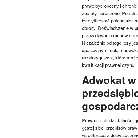
prawo być obecny i chronić 
zostały naruszone. Potrafi
identyfikować potencjalne s
obrony. Doświadczenie w p
przewidywanie ruchów stro
Niezależnie od tego, czy j
apelacyjnym, celem adwokata
rozstrzygnięcia, które moż
kwalifikacji prawnej czynu.
Adwokat w 
przedsiębi
gospodarc
Prowadzenie działalności g
gęstej sieci przepisów praw
współpraca z doświadczon