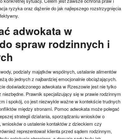
o konkretnej sytuacji. Celem jest zawsze ochrona praw i
zacja ryzyka oraz dążenie do jak najlepszego rozstrzygnięcia
fektywny.
ać adwokata w
do spraw rodzinnych i
ych
wody, podziały majątków wspólnych, ustalanie alimentów
eżą do jednych z najbardziej emocjonalnie obciążających.
cie doświadczonego adwokata w Rzeszowie jest nie tylko
 niezbędne. Prawnik specjalizujący się w prawie rodzinnym
zm i spokój, co jest niezwykle ważne w kontekście trudnych
 konfliktów między stronami. Pomoc adwokata może polegać
lepszej strategii działania, sporządzaniu wniosków o
h, wniosków o ustalenie kontaktów z dzieckiem czy
również reprezentował klienta przed sądem rodzinnym,
 były należycie chronione, a decyzje sądu były jak