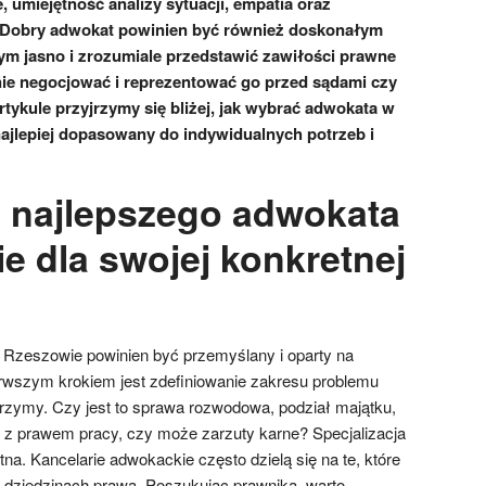
 umiejętność analizy sytuacji, empatia oraz
. Dobry adwokat powinien być również doskonałym
ym jasno i zrozumiale przedstawić zawiłości prawne
tnie negocjować i reprezentować go przed sądami czy
tykule przyjrzymy się bliżej, jak wybrać adwokata w
najlepiej dopasowany do indywidualnych potrzeb i
 najlepszego adwokata
e dla swojej konkretnej
Rzeszowie powinien być przemyślany i oparty na
erwszym krokiem jest zdefiniowanie zakresu problemu
rzymy. Czy jest to sprawa rozwodowa, podział majątku,
 z prawem pracy, czy może zarzuty karne? Specjalizacja
tna. Kancelarie adwokackie często dzielą się na te, które
h dziedzinach prawa. Poszukując prawnika, warto