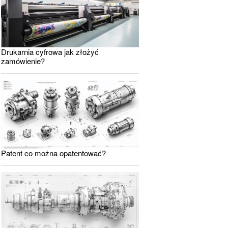
Drukarnia cyfrowa jak złożyć
zamówienie?
Patent co można opatentować?