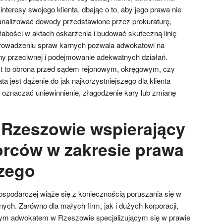
interesy swojego klienta, dbając o to, aby jego prawa nie
 analizować dowody przedstawione przez prokuraturę,
łabości w aktach oskarżenia i budować skuteczną linię
rowadzeniu spraw karnych pozwala adwokatowi na
ny przeciwnej i podejmowanie adekwatnych działań.
est to obrona przed sądem rejonowym, okręgowym, czy
 jest dążenie do jak najkorzystniejszego dla klienta
e oznaczać uniewinnienie, złagodzenie kary lub zmianę
Rzeszowie wspierający
orców w zakresie prawa
zego
ospodarczej wiąże się z koniecznością poruszania się w
nych. Zarówno dla małych firm, jak i dużych korporacji,
ym adwokatem w Rzeszowie specjalizującym się w prawie