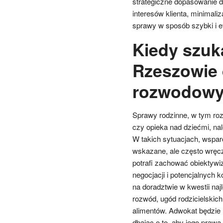
strategiczne dopasowanie d
interesów klienta, minimali
sprawy w sposób szybki i e
Kiedy szuk
Rzeszowie 
rozwodow
Sprawy rodzinne, w tym roz
czy opieka nad dziećmi, nal
W takich sytuacjach, wspar
wskazane, ale często wręcz
potrafi zachować obiektywi
negocjacji i potencjalnych
na doradztwie w kwestii naj
rozwód, ugód rodzicielskic
alimentów. Adwokat będzie 
dbając o to, aby jego prawa