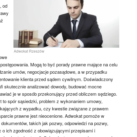
, od
rawy
aż
Adwokat Rzeszów
sowe
 postępowania. Mogą to być porady prawne mające na celu
ządzanie umów, negocjacje pozasądowe, a w przypadku
zentowanie klienta przed sądem cywilnym. Doświadczony
fi skutecznie analizować dowody, budować mocne
awiać je w sposób przekonujący przed obliczem sędziego.
est to spór sąsiedzki, problem z wykonaniem umowy,
kających z wypadku, czy kwestie związane z prawem
sparcie prawne jest nieocenione. Adwokat pomoże w
 dokumentów, takich jak pozwy, odpowiedzi na pozwy,
c o ich zgodność z obowiązującymi przepisami i