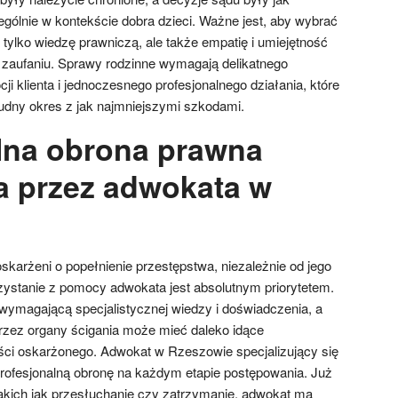
ególnie w kontekście dobra dzieci. Ważne jest, aby wybrać
 tylko wiedzę prawniczą, ale także empatię i umiejętność
a zaufaniu. Sprawy rodzinne wymagają delikatnego
ji klienta i jednoczesnego profesjonalnego działania, które
rudny okres z jak najmniejszymi szkodami.
lna obrona prawna
 przez adwokata w
skarżeni o popełnienie przestępstwa, niezależnie od jego
ystanie z pomocy adwokata jest absolutnym priorytetem.
 wymagającą specjalistycznej wiedzy i doświadczenia, a
zez organy ścigania może mieć daleko idące
ści oskarżonego. Adwokat w Rzeszowie specjalizujący się
rofesjonalną obronę na każdym etapie postępowania. Już
akich jak przesłuchanie czy zatrzymanie, adwokat ma