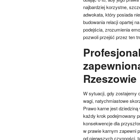
najbardziej korzystne, szcz
adwokata, który posiada nie
budowania relacji opartej n
podejścia, zrozumienia emoc
pozwoli przejść przez ten t
Profesjona
zapewniona
Rzeszowie
W sytuacji, gdy zostajemy o
wagi, natychmiastowe skorz
Prawo karne jest dziedziną
każdy krok podejmowany pr
konsekwencje dla przyszło
w prawie karnym zapewni p
od pierwszych czynności, t