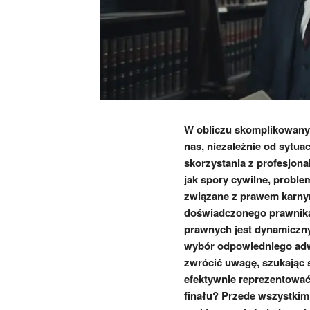
W obliczu skomplikowanyc
nas, niezależnie od sytua
skorzystania z profesjon
jak spory cywilne, proble
związane z prawem karnym
doświadczonego prawnika.
prawnych jest dynamiczny 
wybór odpowiedniego adw
zwrócić uwagę, szukając s
efektywnie reprezentować
finału? Przede wszystkim, 