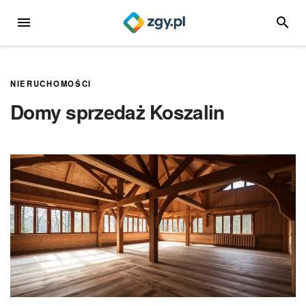
Przejdź
MENU
SZUKA
do
treści
NIERUCHOMOŚCI
Domy sprzedaż Koszalin