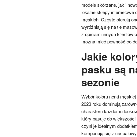
modele skórzane, jak i now
lokalne sklepy internetowe 
męskich. Często oferują one
wyróżniają się na tle maso
z opiniami innych klientów 
można mieć pewność co do j
Jakie kolor
pasku są n
sezonie
Wybór koloru nerki męskiej
2023 roku dominują zarówno
charakteru każdemu lookowi
który pasuje do większości u
czyni je idealnym dodatkiem
komponują się z casualowym