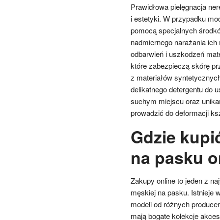
Prawidłowa pielęgnacja ner
i estetyki. W przypadku mo
pomocą specjalnych środkó
nadmiernego narażania ich 
odbarwień i uszkodzeń mate
które zabezpieczą skórę p
z materiałów syntetycznych
delikatnego detergentu do 
suchym miejscu oraz unikan
prowadzić do deformacji ksz
Gdzie kupi
na pasku o
Zakupy online to jeden z na
męskiej na pasku. Istnieje 
modeli od różnych producen
mają bogate kolekcje akce