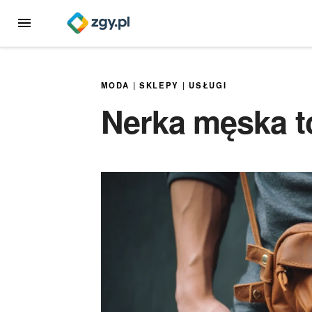
Przejdź
MENU
do
treści
MODA
|
SKLEPY
|
USŁUGI
Nerka męska t