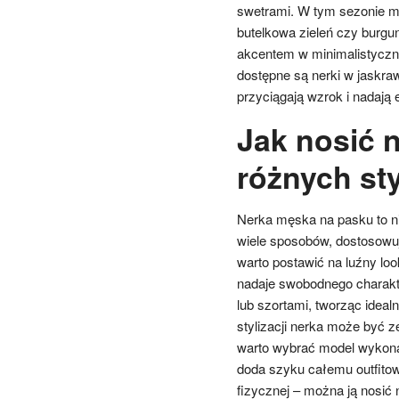
swetrami. W tym sezonie mo
butelkowa zieleń czy burgu
akcentem w minimalistyczny
dostępne są nerki w jaskraw
przyciągają wzrok i nadają 
Jak nosić 
różnych sty
Nerka męska na pasku to n
wiele sposobów, dostosowuj
warto postawić na luźny lo
nadaje swobodnego charakte
lub szortami, tworząc idealn
stylizacji nerka może być 
warto wybrać model wykona
doda szyku całemu outfitow
fizycznej – można ją nosić 