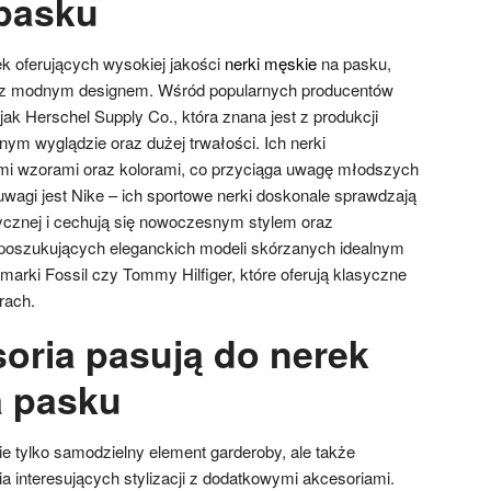
pasku
ek oferujących wysokiej jakości
nerki męskie
na pasku,
ć z modnym designem. Wśród popularnych producentów
jak Herschel Supply Co., która znana jest z produkcji
ym wyglądzie oraz dużej trwałości. Ich nerki
ymi wzorami oraz kolorami, co przyciąga uwagę młodszych
uwagi jest Nike – ich sportowe nerki doskonale sprawdzają
ycznej i cechują się nowoczesnym stylem oraz
 poszukujących eleganckich modeli skórzanych idealnym
arki Fossil czy Tommy Hilfiger, które oferują klasyczne
rach.
soria pasują do nerek
a pasku
e tylko samodzielny element garderoby, ale także
a interesujących stylizacji z dodatkowymi akcesoriami.