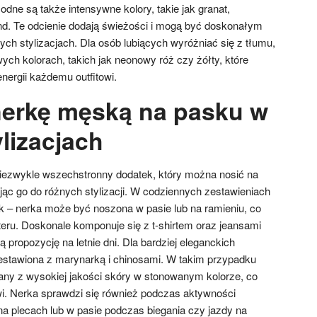
dne są także intensywne kolory, takie jak granat,
nd. Te odcienie dodają świeżości i mogą być doskonałym
ch stylizacjach. Dla osób lubiących wyróżniać się z tłumu,
ych kolorach, takich jak neonowy róż czy żółty, które
energii każdemu outfitowi.
nerkę męską na pasku w
lizacjach
iezwykle wszechstronny dodatek, który można nosić na
ąc go do różnych stylizacji. W codziennych zestawieniach
ok – nerka może być noszona w pasie lub na ramieniu, co
ru. Doskonale komponuje się z t-shirtem oraz jeansami
ą propozycję na letnie dni. Dla bardziej eleganckich
zestawiona z marynarką i chinosami. W takim przypadku
ny z wysokiej jakości skóry w stonowanym kolorze, co
i. Nerka sprawdzi się również podczas aktywności
na plecach lub w pasie podczas biegania czy jazdy na