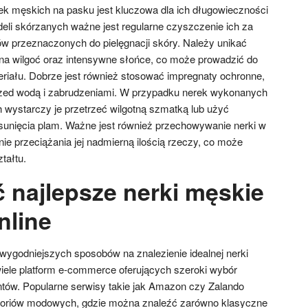
ek męskich na pasku jest kluczowa dla ich długowieczności
deli skórzanych ważne jest regularne czyszczenie ich za
w przeznaczonych do pielęgnacji skóry. Należy unikać
na wilgoć oraz intensywne słońce, co może prowadzić do
riału. Dobrze jest również stosować impregnaty ochronne,
rzed wodą i zabrudzeniami. W przypadku nerek wykonanych
 wystarczy je przetrzeć wilgotną szmatką lub użyć
usunięcia plam. Ważne jest również przechowywanie nerki w
ie przeciążania jej nadmierną ilością rzeczy, co może
tałtu.
ć najlepsze nerki męskie
nline
jwygodniejszych sposobów na znalezienie idealnej nerki
wiele platform e-commerce oferujących szeroki wybór
tów. Popularne serwisy takie jak Amazon czy Zalando
soriów modowych, gdzie można znaleźć zarówno klasyczne