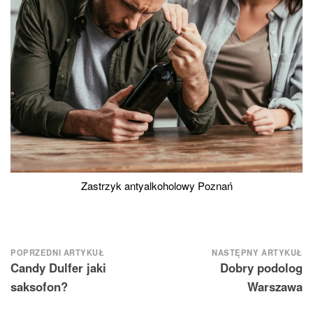
Zastrzyk antyalkoholowy Poznań
Nawigacja
POPRZEDNI ARTYKUŁ
NASTĘPNY ARTYKUŁ
Candy Dulfer jaki
Dobry podolog
wpisu
saksofon?
Warszawa