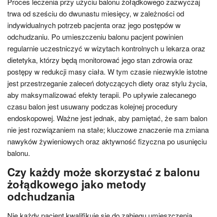
Proces leczenia przy użyciu balonu żołądkowego zazwyczaj
trwa od sześciu do dwunastu miesięcy, w zależności od
indywidualnych potrzeb pacjenta oraz jego postępów w
odchudzaniu. Po umieszczeniu balonu pacjent powinien
regularnie uczestniczyć w wizytach kontrolnych u lekarza oraz
dietetyka, którzy będą monitorować jego stan zdrowia oraz
postępy w redukcji masy ciała. W tym czasie niezwykle istotne
jest przestrzeganie zaleceń dotyczących diety oraz stylu życia,
aby maksymalizować efekty terapii. Po upływie zalecanego
czasu balon jest usuwany podczas kolejnej procedury
endoskopowej. Ważne jest jednak, aby pamiętać, że sam balon
nie jest rozwiązaniem na stałe; kluczowe znaczenie ma zmiana
nawyków żywieniowych oraz aktywność fizyczna po usunięciu
balonu.
Czy każdy może skorzystać z balonu
żołądkowego jako metody
odchudzania
Nie każdy pacjent kwalifikuje się do zabiegu umieszczenia