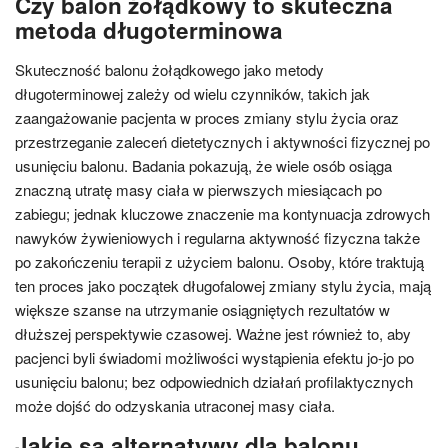
Czy balon żołądkowy to skuteczna
metoda długoterminowa
Skuteczność balonu żołądkowego jako metody
długoterminowej zależy od wielu czynników, takich jak
zaangażowanie pacjenta w proces zmiany stylu życia oraz
przestrzeganie zaleceń dietetycznych i aktywności fizycznej po
usunięciu balonu. Badania pokazują, że wiele osób osiąga
znaczną utratę masy ciała w pierwszych miesiącach po
zabiegu; jednak kluczowe znaczenie ma kontynuacja zdrowych
nawyków żywieniowych i regularna aktywność fizyczna także
po zakończeniu terapii z użyciem balonu. Osoby, które traktują
ten proces jako początek długofalowej zmiany stylu życia, mają
większe szanse na utrzymanie osiągniętych rezultatów w
dłuższej perspektywie czasowej. Ważne jest również to, aby
pacjenci byli świadomi możliwości wystąpienia efektu jo-jo po
usunięciu balonu; bez odpowiednich działań profilaktycznych
może dojść do odzyskania utraconej masy ciała.
Jakie są alternatywy dla balonu