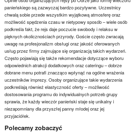
Opinie osób organizujących rejsy po Odrze jako formę wieczoru
panieńskiego są zazwyczaj bardzo pozytywne. Uczestnicy
chwalą sobie przede wszystkim wyjątkową atmosferę oraz
możliwość spędzenia czasu w nietypowy sposób – wiele osób
podkreśla fakt, że rejs daje poczucie swobody i relaksu w
pięknych okolicznościach przyrody. Goście często zwracają
uwagę na profesjonalizm obsługi oraz jakość oferowanych
usług przez firmy zajmujące się organizacją takich wydarzeń.
Często pojawiają się także rekomendacje dotyczące wyboru
odpowiednich atrakcji dodatkowych oraz cateringu – dobrze
dobrane menu potrafi znacząco wpłynąć na ogólne wrażenia
uczestników imprezy. Osoby organizujące takie wydarzenia
podkreślają również elastyczność oferty – możliwość
dostosowania programu do indywidualnych potrzeb grupy
sprawia, że każdy wieczór panieński staje się unikalny i
niezapomniany dla przyszłej panny młodej oraz jej
przyjaciółek.
Polecamy zobaczyć