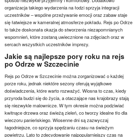
sposób niezwykle przyjemny i komfortowy. Dodatkowo
organizacja takiego wydarzenia na łodzi sprzyja integracji
uczestników – wspólne przeżywanie emocji oraz zabaw staje
się łatwiejsze w kameralnej atmosferze pokładu. Rejs po Odrze
to także doskonała okazja do stworzenia niezapomnianych
wspomnień, które zostaną uwiecznione na zdjęciach oraz w
sercach wszystkich uczestników imprezy.
Jakie są najlepsze pory roku na rejs
po Odrze w Szczecinie
Rejs po Odrze w Szczecinie można zorganizować o każdej
porze roku, jednak niektóre sezony oferują wyjątkowe
doświadczenia, które warto rozważyć. Wiosna to czas, kiedy
przyroda budzi się do życia, a otaczające nas krajobrazy stają
się niezwykle malownicze. W tym okresie można podziwiać
kwitnące drzewa oraz świeżą zieleń, co tworzy idealne tło dla
wieczoru panieńskiego. Wiosenne dni są zazwyczaj
łagodniejsze, co sprzyja spędzaniu czasu na świeżym
powietrzu. Lato to zdecydowanie najpopularniejszy czas na