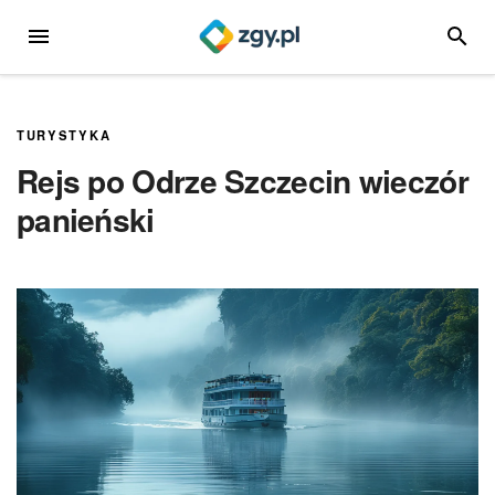
Przejdź
MENU
SZUKA
do
treści
TURYSTYKA
Rejs po Odrze Szczecin wieczór
panieński