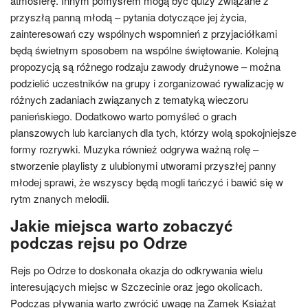
atmosferę. Innym pomysłem mogą być quizy związane z
przyszłą panną młodą – pytania dotyczące jej życia,
zainteresowań czy wspólnych wspomnień z przyjaciółkami
będą świetnym sposobem na wspólne świętowanie. Kolejną
propozycją są różnego rodzaju zawody drużynowe – można
podzielić uczestników na grupy i zorganizować rywalizację w
różnych zadaniach związanych z tematyką wieczoru
panieńskiego. Dodatkowo warto pomyśleć o grach
planszowych lub karcianych dla tych, którzy wolą spokojniejsze
formy rozrywki. Muzyka również odgrywa ważną rolę –
stworzenie playlisty z ulubionymi utworami przyszłej panny
młodej sprawi, że wszyscy będą mogli tańczyć i bawić się w
rytm znanych melodii.
Jakie miejsca warto zobaczyć
podczas rejsu po Odrze
Rejs po Odrze to doskonała okazja do odkrywania wielu
interesujących miejsc w Szczecinie oraz jego okolicach.
Podczas pływania warto zwrócić uwagę na Zamek Książąt