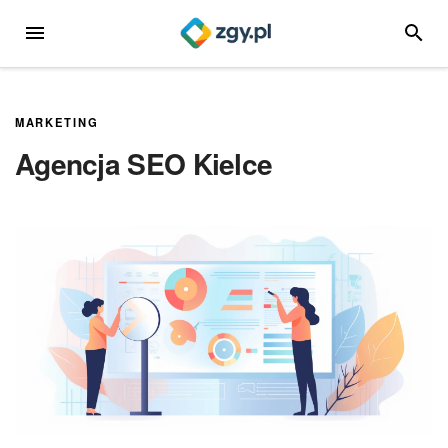
Przejdź
MENU
SZUKA
do
treści
MARKETING
Agencja SEO Kielce