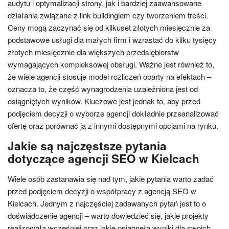
audytu i optymalizacji strony, jak i bardziej zaawansowane
działania związane z link buildingiem czy tworzeniem treści.
Ceny mogą zaczynać się od kilkuset złotych miesięcznie za
podstawowe usługi dla małych firm i wzrastać do kilku tysięcy
złotych miesięcznie dla większych przedsiębiorstw
wymagających kompleksowej obsługi. Ważne jest również to,
że wiele agencji stosuje model rozliczeń oparty na efektach –
oznacza to, że część wynagrodzenia uzależniona jest od
osiągniętych wyników. Kluczowe jest jednak to, aby przed
podjęciem decyzji o wyborze agencji dokładnie przeanalizować
ofertę oraz porównać ją z innymi dostępnymi opcjami na rynku.
Jakie są najczęstsze pytania
dotyczące agencji SEO w Kielcach
Wiele osób zastanawia się nad tym, jakie pytania warto zadać
przed podjęciem decyzji o współpracy z agencją SEO w
Kielcach. Jednym z najczęściej zadawanych pytań jest to o
doświadczenie agencji – warto dowiedzieć się, jakie projekty
realizowała wcześniej oraz jakie osiągnęła wyniki dla swoich