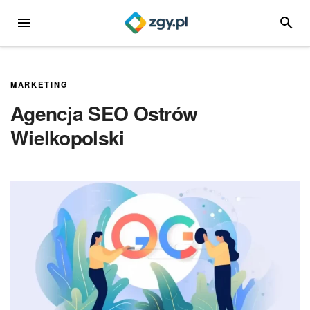
Przejdź
MENU
SZUKA
do
treści
MARKETING
Agencja SEO Ostrów
Wielkopolski