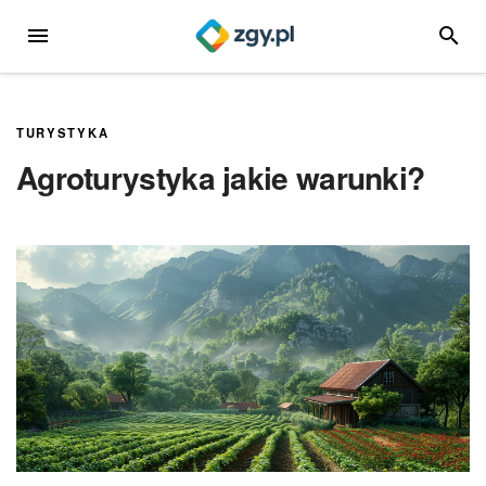
Przejdź
MENU
SZUKA
do
treści
TURYSTYKA
Agroturystyka jakie warunki?