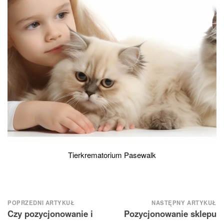
Tierkrematorium Pasewalk
Nawigacja
POPRZEDNI ARTYKUŁ
NASTĘPNY ARTYKUŁ
Czy pozycjonowanie i
Pozycjonowanie sklepu
wpisu