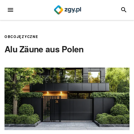
Przejdź
MENU
SZUKA
do
treści
OBCOJĘZYCZNE
Alu Zäune aus Polen