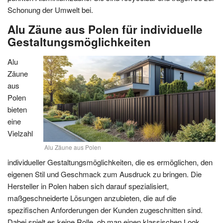
Schonung der Umwelt bei.
Alu Zäune aus Polen für individuelle
Gestaltungsmöglichkeiten
Alu
Zäune
aus
Polen
bieten
eine
Vielzahl
Alu Zäune aus Polen
individueller Gestaltungsmöglichkeiten, die es ermöglichen, den
eigenen Stil und Geschmack zum Ausdruck zu bringen. Die
Hersteller in Polen haben sich darauf spezialisiert,
maßgeschneiderte Lösungen anzubieten, die auf die
spezifischen Anforderungen der Kunden zugeschnitten sind.
Dabei spielt es keine Rolle, ob man einen klassischen Look