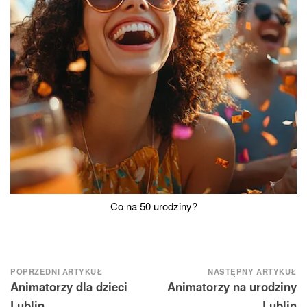
Co na 50 urodziny?
Nawigacja
POPRZEDNI ARTYKUŁ
NASTĘPNY ARTYKUŁ
Animatorzy dla dzieci
Animatorzy na urodziny
wpisu
Lublin
Lublin