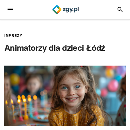
Przejdź
MENU
SZUKA
do
treści
IMPREZY
Animatorzy dla dzieci Łódź