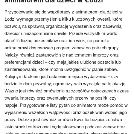
Przygotowanie się do współpracy z animatorem dla dzieci w
Łodzi wymaga przemyślenia kilku kluczowych kwestii, które
pozwolą na sprawną organizację wydarzenia oraz zapewnią
dzieciom niezapomniane chwile. Przede wszystkim warto
określić liczbę uczestników oraz ich wiek, co pomoże
animatorowi dostosować program zabaw do potrzeb grupy.
Należy również zastanowić się nad tematem imprezy oraz
preferencjami dzieci – czy mają jakieś ulubione postacie lub
zainteresowania, które można uwzględnić w planie zabaw.
Kolejnym krokiem jest ustalenie miejsca wydarzenia – czy
będzie to dom prywatny, ogród czy sala wynajęta na tę okazję.
Ważne jest również omówienie szczegółów dotyczących czasu
trwania imprezy oraz ewentualnych przerw na posiłki czy
napoje. Przygotowanie listy pytań do animatora może pomóc w
wyjaśnieniu wszelkich wątpliwości oraz oczekiwań wobec jego
pracy. Dobrze jest również omówić kwestie bezpieczeństwa –
jakie środki ostrożności będą stosowane podczas zabaw oraz
jakie są zasady postępowania w przypadku nieprzewidzianych