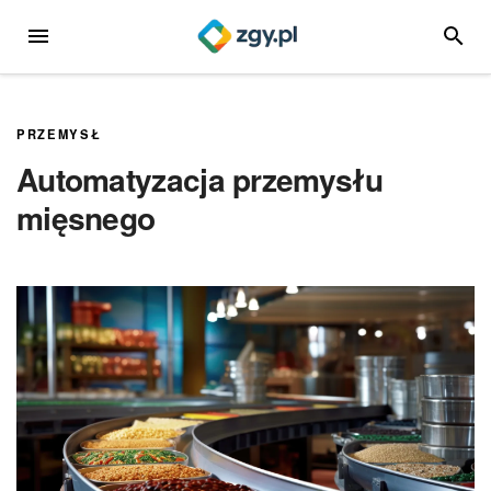
Przejdź
MENU
SZUKA
do
treści
PRZEMYSŁ
Automatyzacja przemysłu
mięsnego