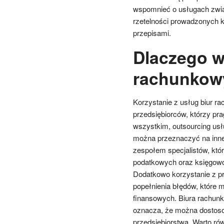
wspomnieć o usługach zwią
rzetelności prowadzonych 
przepisami.
Dlaczego wa
rachunkow
Korzystanie z usług biur ra
przedsiębiorców, którzy pr
wszystkim, outsourcing usł
można przeznaczyć na inne 
zespołem specjalistów, któ
podatkowych oraz księgowo
Dodatkowo korzystanie z pr
popełnienia błędów, które
finansowych. Biura rachunk
oznacza, że można dostoso
przedsiębiorstwa. Warto ró