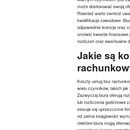
może dostosować swoją ofert
Również warto zwrócić uwa
kwalifikacje zawodowe. Biu
odpowiednie licencje oraz c
omówić kwestie finansowe p
rozliczeń oraz ewentualne 
Jakie są ko
rachunkow
Koszty usług biur rachunko
wielu czynników, takich jak
Zazwyczaj biura oferują ró
lub rozliczenia godzinowe 
stosuje się uproszczone fo
niż pełna księgowość wyma
niektóre biura mogą oferow
pozwala na lepsze zarządz