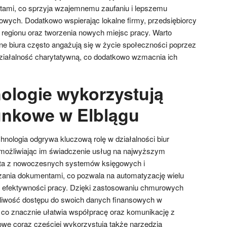
entami, co sprzyja wzajemnemu zaufaniu i lepszemu
owych. Dodatkowo wspierając lokalne firmy, przedsiębiorcy
u regionu oraz tworzenia nowych miejsc pracy. Warto
ne biura często angażują się w życie społeczności poprzez
ziałalność charytatywną, co dodatkowo wzmacnia ich
nologie wykorzystują
unkowe w Elblągu
hnologia odgrywa kluczową rolę w działalności biur
możliwiając im świadczenie usług na najwyższym
ysta z nowoczesnych systemów księgowych i
ania dokumentami, co pozwala na automatyzację wielu
 efektywności pracy. Dzięki zastosowaniu chmurowych
żliwość dostępu do swoich danych finansowych w
 co znacznie ułatwia współpracę oraz komunikację z
we coraz częściej wykorzystują także narzędzia