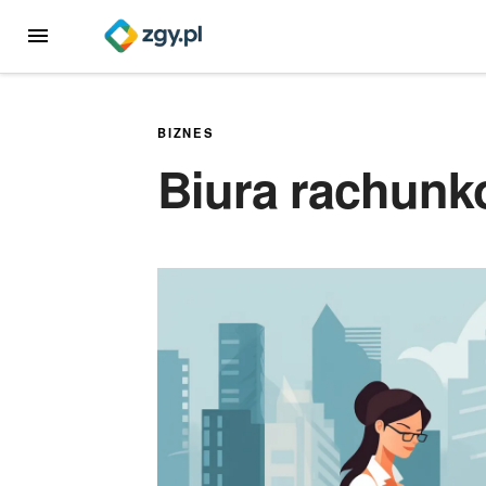
Przejdź
MENU
do
treści
BIZNES
Biura rachunk