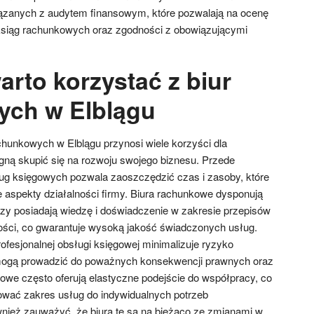
zanych z audytem finansowym, które pozwalają na ocenę
ksiąg rachunkowych oraz zgodności z obowiązującymi
rto korzystać z biur
ych w Elblągu
chunkowych w Elblągu przynosi wiele korzyści dla
agną skupić się na rozwoju swojego biznesu. Przede
ug księgowych pozwala zaoszczędzić czas i zasoby, które
aspekty działalności firmy. Biura rachunkowe dysponują
rzy posiadają wiedzę i doświadczenie w zakresie przepisów
ści, co gwarantuje wysoką jakość świadczonych usług.
ofesjonalnej obsługi księgowej minimalizuje ryzyko
 mogą prowadzić do poważnych konsekwencji prawnych oraz
owe często oferują elastyczne podejście do współpracy, co
wać zakres usług do indywidualnych potrzeb
wnież zauważyć, że biura te są na bieżąco ze zmianami w