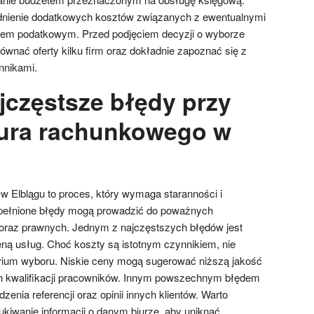
dnienie dodatkowych kosztów związanych z ewentualnymi
wem podatkowym. Przed podjęciem decyzji o wyborze
ównać oferty kilku firm oraz dokładnie zapoznać się z
nnikami.
jczęstsze błędy przy
iura rachunkowego w
 Elblągu to proces, który wymaga staranności i
pełnione błędy mogą prowadzić do poważnych
oraz prawnych. Jednym z najczęstszych błędów jest
eną usług. Choć koszty są istotnym czynnikiem, nie
rium wyboru. Niskie ceny mogą sugerować niższą jakość
ch kwalifikacji pracowników. Innym powszechnym błędem
enia referencji oraz opinii innych klientów. Warto
iwanie informacji o danym biurze, aby uniknąć