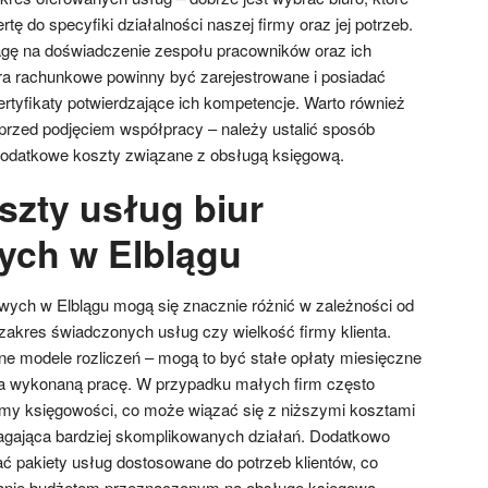
ę do specyfiki działalności naszej firmy oraz jej potrzeb.
gę na doświadczenie zespołu pracowników oraz ich
ra rachunkowe powinny być zarejestrowane i posiadać
ertyfikaty potwierdzające ich kompetencje. Warto również
rzed podjęciem współpracy – należy ustalić sposób
dodatkowe koszty związane z obsługą księgową.
szty usług biur
ych w Elblągu
wych w Elblągu mogą się znacznie różnić w zależności od
 zakres świadczonych usług czy wielkość firmy klienta.
żne modele rozliczeń – mogą to być stałe opłaty miesięczne
za wykonaną pracę. W przypadku małych firm często
rmy księgowości, co może wiązać się z niższymi kosztami
gająca bardziej skomplikowanych działań. Dodatkowo
ać pakiety usług dostosowane do potrzeb klientów, co
anie budżetem przeznaczonym na obsługę księgową.