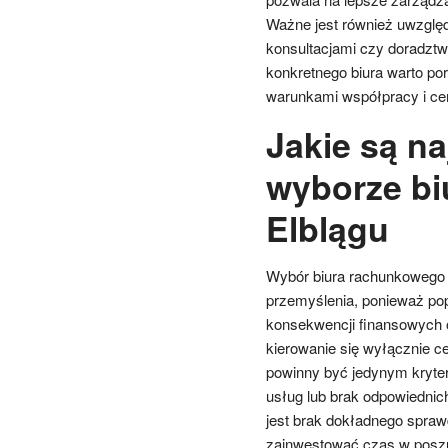
Ważne jest również uwzglę
konsultacjami czy doradzt
konkretnego biura warto por
warunkami współpracy i ce
Jakie są na
wyborze b
Elblągu
Wybór biura rachunkowego w
przemyślenia, ponieważ po
konsekwencji finansowych 
kierowanie się wyłącznie c
powinny być jedynym kryte
usług lub brak odpowiedni
jest brak dokładnego sprawdz
zainwestować czas w poszuk