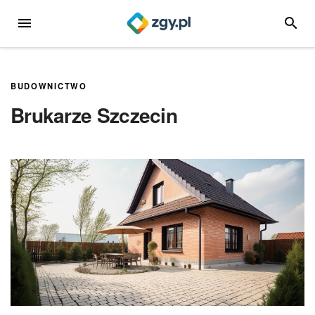
Przejdź
MENU
SZUKA
do
treści
BUDOWNICTWO
Brukarze Szczecin