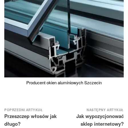
Producent okien aluminiowych Szczecin
Nawigacja
POPRZEDNI ARTYKUŁ
NASTĘPNY ARTYKUŁ
Przeszczep włosów jak
Jak wypozycjonować
wpisu
długo?
sklep internetowy?