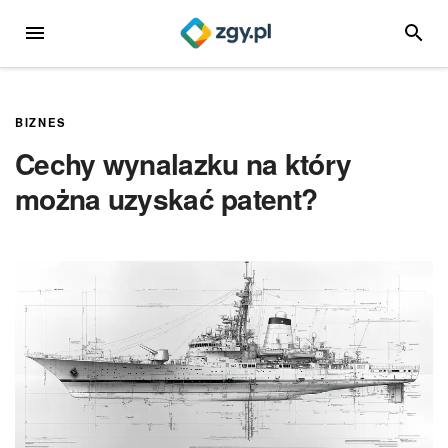
Przejdź
MENU
SZUKA
do
treści
BIZNES
Cechy wynalazku na który
można uzyskać patent?