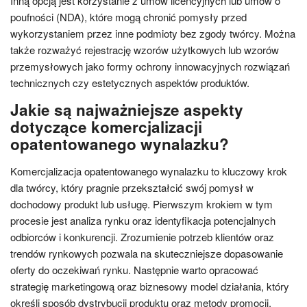
Inną opcją jest korzystanie z umów licencyjnych lub umów o
poufności (NDA), które mogą chronić pomysły przed
wykorzystaniem przez inne podmioty bez zgody twórcy. Można
także rozważyć rejestrację wzorów użytkowych lub wzorów
przemysłowych jako formy ochrony innowacyjnych rozwiązań
technicznych czy estetycznych aspektów produktów.
Jakie są najważniejsze aspekty
dotyczące komercjalizacji
opatentowanego wynalazku?
Komercjalizacja opatentowanego wynalazku to kluczowy krok
dla twórcy, który pragnie przekształcić swój pomysł w
dochodowy produkt lub usługę. Pierwszym krokiem w tym
procesie jest analiza rynku oraz identyfikacja potencjalnych
odbiorców i konkurencji. Zrozumienie potrzeb klientów oraz
trendów rynkowych pozwala na skuteczniejsze dopasowanie
oferty do oczekiwań rynku. Następnie warto opracować
strategię marketingową oraz biznesowy model działania, który
określi sposób dystrybucji produktu oraz metody promocji.