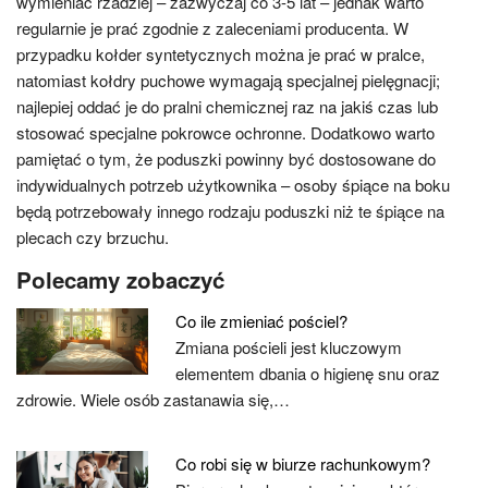
wymieniać rzadziej – zazwyczaj co 3-5 lat – jednak warto
regularnie je prać zgodnie z zaleceniami producenta. W
przypadku kołder syntetycznych można je prać w pralce,
natomiast kołdry puchowe wymagają specjalnej pielęgnacji;
najlepiej oddać je do pralni chemicznej raz na jakiś czas lub
stosować specjalne pokrowce ochronne. Dodatkowo warto
pamiętać o tym, że poduszki powinny być dostosowane do
indywidualnych potrzeb użytkownika – osoby śpiące na boku
będą potrzebowały innego rodzaju poduszki niż te śpiące na
plecach czy brzuchu.
Polecamy zobaczyć
Co ile zmieniać pościel?
Zmiana pościeli jest kluczowym
elementem dbania o higienę snu oraz
zdrowie. Wiele osób zastanawia się,…
Co robi się w biurze rachunkowym?