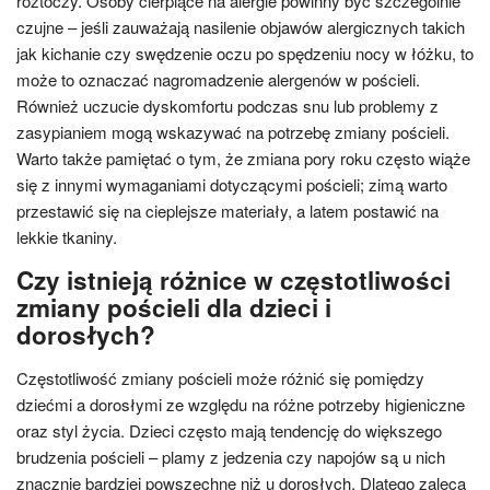
roztoczy. Osoby cierpiące na alergie powinny być szczególnie
czujne – jeśli zauważają nasilenie objawów alergicznych takich
jak kichanie czy swędzenie oczu po spędzeniu nocy w łóżku, to
może to oznaczać nagromadzenie alergenów w pościeli.
Również uczucie dyskomfortu podczas snu lub problemy z
zasypianiem mogą wskazywać na potrzebę zmiany pościeli.
Warto także pamiętać o tym, że zmiana pory roku często wiąże
się z innymi wymaganiami dotyczącymi pościeli; zimą warto
przestawić się na cieplejsze materiały, a latem postawić na
lekkie tkaniny.
Czy istnieją różnice w częstotliwości
zmiany pościeli dla dzieci i
dorosłych?
Częstotliwość zmiany pościeli może różnić się pomiędzy
dziećmi a dorosłymi ze względu na różne potrzeby higieniczne
oraz styl życia. Dzieci często mają tendencję do większego
brudzenia pościeli – plamy z jedzenia czy napojów są u nich
znacznie bardziej powszechne niż u dorosłych. Dlatego zaleca