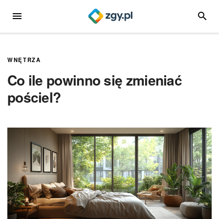
Przejdź
MENU
SZUKA
do
treści
WNĘTRZA
Co ile powinno się zmieniać
pościel?