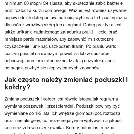
minimum 60 stopni Celsjusza, aby skutecznie zabić bakterie
oraz roztocza kurzu domowego. Ważne jest również używanie
odpowiednich detergentów; najlepiej wybierać te hipoalergiczne
dla osób z wrażliwą skórą lub alergiami. Dobrą praktyką jest
także unikanie nadmiernego załadunku pralki – lepiej prać
mniejsze partie materiałów, aby zapewnić im skuteczne
czyszczenie i uniknąć uszkodzeń tkanin. Po praniu warto
suszyć pościel na świeżym powietrzu lub w suszarce
bębnowej; promienie słoneczne działają dezynfekująco i
pomagają pozbyć się nieprzyjemnych zapachów.
Jak często należy zmieniać poduszki i
kołdry?
Zmiana poduszek i kołder jest równie istotna jak regularna
wymiana poszewek i prześcieradeł. Poduszki powinny być
wymieniane co 1-2 lata; ich wnętrze gromadzi pot, roztocza
oraz inne alergeny, co może negatywnie wpływać na jakość
snu oraz zdrowie użytkownika. Kołdry natomiast można