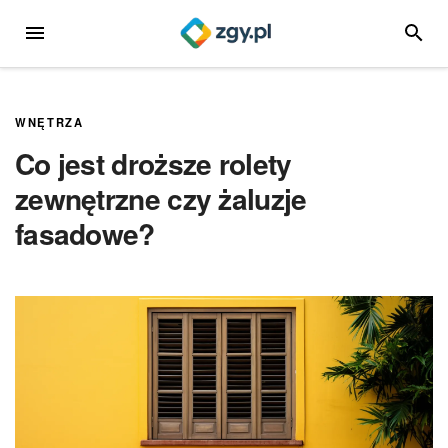
Przejdź
MENU
SZUKA
do
treści
WNĘTRZA
Co jest droższe rolety
zewnętrzne czy żaluzje
fasadowe?