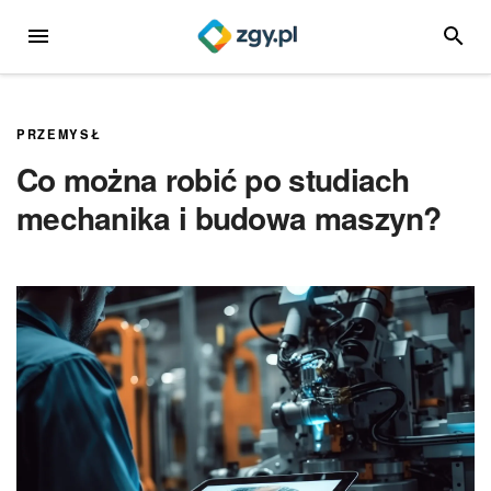
Przejdź
MENU
SZUKA
do
treści
PRZEMYSŁ
Co można robić po studiach
mechanika i budowa maszyn?