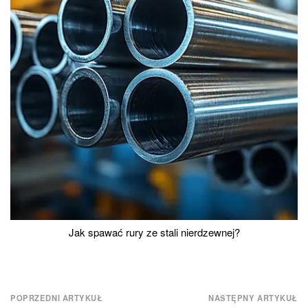
Jak spawać rury ze stali nierdzewnej?
Nawigacja
POPRZEDNI ARTYKUŁ
NASTĘPNY ARTYKUŁ