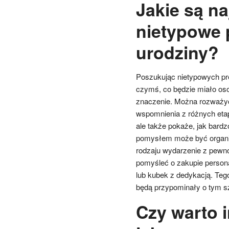
Jakie są n
nietypowe 
urodziny?
Poszukując nietypowych pre
czymś, co będzie miało osob
znaczenie. Można rozważyć 
wspomnienia z różnych etapó
ale także pokaże, jak bar
pomysłem może być organiza
rodzaju wydarzenie z pewno
pomyśleć o zakupie persona
lub kubek z dedykacją. Teg
będą przypominały o tym sz
Czy warto 