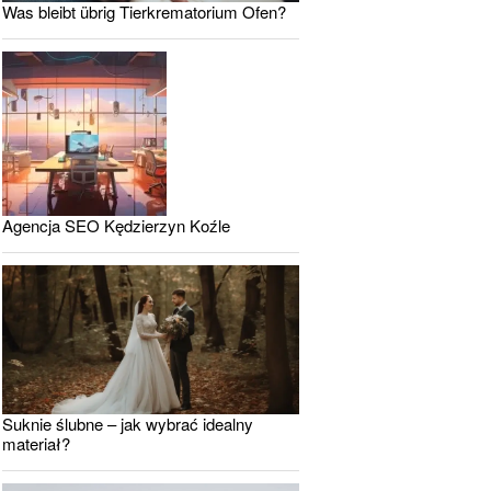
Was bleibt übrig Tierkrematorium Ofen?
Agencja SEO Kędzierzyn Koźle
Suknie ślubne – jak wybrać idealny
materiał?