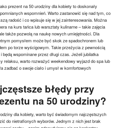
ko prezent na 50 urodziny dla kobiety to doskonały
apomnianych wspomnień. Warto zastanowić się nad tym, co
szą radość i co wpisuje się w jej zainteresowania. Można
a na kurs tańca lub warsztaty kulinarne – takie zajęcia
 ale także pozwolą na naukę nowych umiejętności. Dla
wietnym pomysłem może być skok ze spadochronem lub
em po torze wyścigowym. Takie przeżycia z pewnością
 będą wspominane przez długi czas. Jeżeli jubilatka
rmy relaksu, warto rozważyć weekendowy wyjazd do spa lub
ła zadbać o swoje ciało i umysł w komfortowych
jczęstsze błędy przy
ezentu na 50 urodziny?
rodziny dla kobiety, warto być świadomym najczęstszych
ić do nietrafionych wyborów. Jednym z nich jest brak
wanej osoby – zanim zdecydujemy się na konkretny