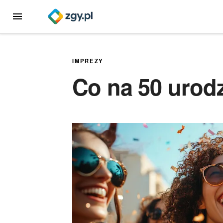
Przejdź
MENU
do
treści
IMPREZY
Co na 50 urodz