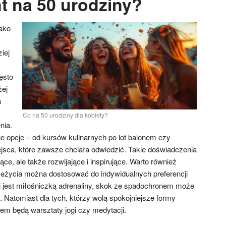
t na 50 urodziny?
ako
iej
ęsto
żej
a
Co na 50 urodziny dla kobiety?
nia.
 opcje – od kursów kulinarnych po lot balonem czy
sca, które zawsze chciała odwiedzić. Takie doświadczenia
ce, ale także rozwijające i inspirujące. Warto również
zeżycia można dostosować do indywidualnych preferencji
 jest miłośniczką adrenaliny, skok ze spadochronem może
 Natomiast dla tych, którzy wolą spokojniejsze formy
m będą warsztaty jogi czy medytacji.