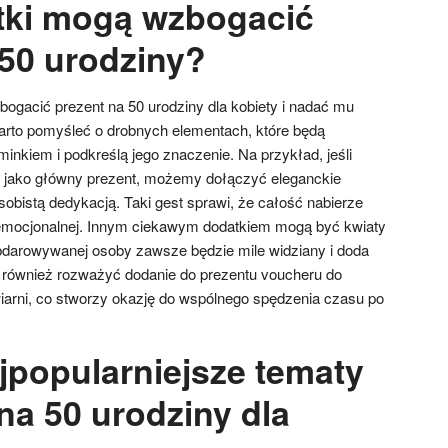
tki mogą wzbogacić
 50 urodziny?
gacić prezent na 50 urodziny dla kobiety i nadać mu
arto pomyśleć o drobnych elementach, które będą
nkiem i podkreślą jego znaczenie. Na przykład, jeśli
ę jako główny prezent, możemy dołączyć eleganckie
obistą dedykacją. Taki gest sprawi, że całość nabierze
 emocjonalnej. Innym ciekawym dodatkiem mogą być kwiaty
 obdarowywanej osoby zawsze będzie mile widziany i doda
a również rozważyć dodanie do prezentu voucheru do
awiarni, co stworzy okazję do wspólnego spędzenia czasu po
jpopularniejsze tematy
na 50 urodziny dla