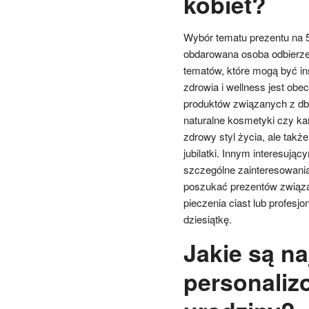
kobiet?
Wybór tematu prezentu na 5
obdarowana osoba odbierze 
tematów, które mogą być in
zdrowia i wellness jest ob
produktów związanych z dba
naturalne kosmetyki czy kar
zdrowy styl życia, ale tak
jubilatki. Innym interesując
szczególne zainteresowania,
poszukać prezentów związa
pieczenia ciast lub profesj
dziesiątkę.
Jakie są n
personaliz