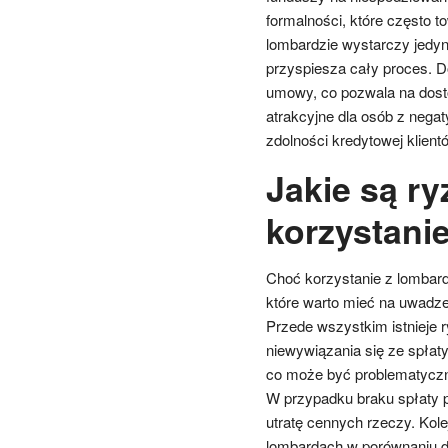
formalności, które często 
lombardzie wystarczy jedyn
przyspiesza cały proces. D
umowy, co pozwala na dost
atrakcyjne dla osób z nega
zdolności kredytowej klient
Jakie są ry
korzystani
Choć korzystanie z lombard
które warto mieć na uwadze 
Przede wszystkim istnieje 
niewywiązania się ze spłaty
co może być problematyczne
W przypadku braku spłaty 
utratę cennych rzeczy. Kol
lombardach w porównaniu do