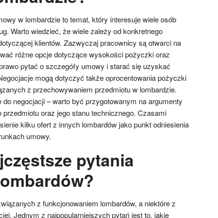
y w lombardzie to temat, który interesuje wiele osób
ug. Warto wiedzieć, że wiele zależy od konkretnego
 dotyczącej klientów. Zazwyczaj pracownicy są otwarci na
ać różne opcje dotyczące wysokości pożyczki oraz
ą prawo pytać o szczegóły umowy i starać się uzyskać
 Negocjacje mogą dotyczyć także oprocentowania pożyczki
ązanych z przechowywaniem przedmiotu w lombardzie.
e do negocjacji – warto być przygotowanym na argumenty
 przedmiotu oraz jego stanu technicznego. Czasami
enie kilku ofert z innych lombardów jako punkt odniesienia
runkach umowy.
jczęstsze pytania
 lombardów?
 związanych z funkcjonowaniem lombardów, a niektóre z
iej. Jednym z najpopularniejszych pytań jest to, jakie