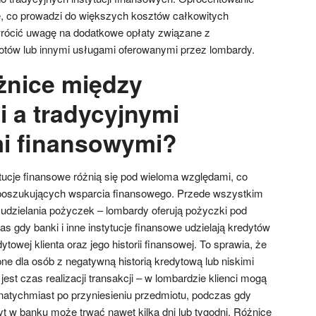
 co prowadzi do większych kosztów całkowitych
wrócić uwagę na dodatkowe opłaty związane z
ów lub innymi usługami oferowanymi przez lombardy.
óżnice między
 a tradycyjnymi
mi finansowymi?
tucje finansowe różnią się pod wieloma względami, co
poszukujących wsparcia finansowego. Przede wszystkim
 udzielania pożyczek – lombardy oferują pożyczki pod
 gdy banki i inne instytucje finansowe udzielają kredytów
towej klienta oraz jego historii finansowej. To sprawia, że
ne dla osób z negatywną historią kredytową lub niskimi
est czas realizacji transakcji – w lombardzie klienci mogą
natychmiast po przyniesieniu przedmiotu, podczas gdy
yt w banku może trwać nawet kilka dni lub tygodni. Różnice