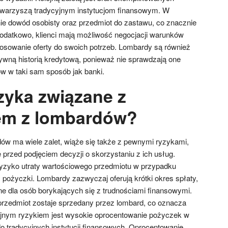
towarzyszą tradycyjnym instytucjom finansowym. W
ie dowód osobisty oraz przedmiot do zastawu, co znacznie
odatkowo, klienci mają możliwość negocjacji warunków
osowanie oferty do swoich potrzeb. Lombardy są również
tywną historią kredytową, ponieważ nie sprawdzają one
ów w taki sam sposób jak banki.
zyka związane z
em z lombardów?
ów ma wiele zalet, wiąże się także z pewnymi ryzykami,
przed podjęciem decyzji o skorzystaniu z ich usług.
ryzyko utraty wartościowego przedmiotu w przypadku
 pożyczki. Lombardy zazwyczaj oferują krótki okres spłaty,
 dla osób borykających się z trudnościami finansowymi.
przedmiot zostaje sprzedany przez lombard, co oznacza
ejnym ryzykiem jest wysokie oprocentowanie pożyczek w
 tradycyjnych instytucji finansowych. Oprocentowanie