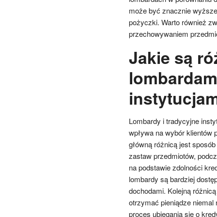
może być znacznie wyższe,
pożyczki. Warto również z
przechowywaniem przedmiot
Jakie są r
lombardami
instytucja
Lombardy i tradycyjne insty
wpływa na wybór klientów 
główną różnicą jest sposób
zastaw przedmiotów, podczas
na podstawie zdolności kredy
lombardy są bardziej dostęp
dochodami. Kolejną różnicą j
otrzymać pieniądze niemal 
proces ubiegania się o kred