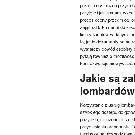
przedmioty można przynieść
przyjęte i jak zostaną wyce
proces oceny przedmiotu o
zająć od kilku minut do kil
liczby klientów w danym mo
to, jakie dokumenty są po
wystarczy dowód osobisty o
pytają również o możliwość
konsekwencje niewywiązani
Jakie są za
lombardów
Korzystanie z usług lombar
szybkiego dostępu do gotó
pożyczki, co oznacza, że k
przyniesieniu przedmiotu. 
funduszy na niespodziewane