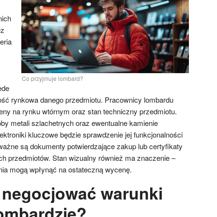
nich
ez
eria
Co przyjmuje lombard?
ede
ość rynkowa danego przedmiotu. Pracownicy lombardu
eny na rynku wtórnym oraz stan techniczny przedmiotu.
próby metali szlachetnych oraz ewentualne kamienie
ktroniki kluczowe będzie sprawdzenie jej funkcjonalności
 ważne są dokumenty potwierdzające zakup lub certyfikaty
ch przedmiotów. Stan wizualny również ma znaczenie –
nia mogą wpłynąć na ostateczną wycenę.
 negocjować warunki
ombardzie?