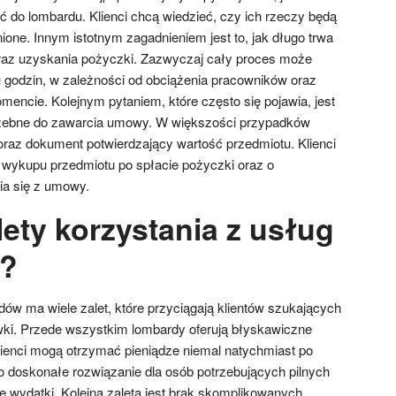
 do lombardu. Klienci chcą wiedzieć, czy ich rzeczy będą
nione. Innym istotnym zagadnieniem jest to, jak długo trwa
raz uzyskania pożyczki. Zazwyczaj cały proces może
ku godzin, w zależności od obciążenia pracowników oraz
mencie. Kolejnym pytaniem, które często się pojawia, jest
trzebne do zawarcia umowy. W większości przypadków
raz dokument potwierdzający wartość przedmiotu. Klienci
 wykupu przedmiotu po spłacie pożyczki oraz o
a się z umowy.
lety korzystania z usług
?
dów ma wiele zalet, które przyciągają klientów szukających
wki. Przede wszystkim lombardy oferują błyskawiczne
lienci mogą otrzymać pieniądze niemal natychmiast po
To doskonałe rozwiązanie dla osób potrzebujących pilnych
 wydatki. Kolejną zaletą jest brak skomplikowanych