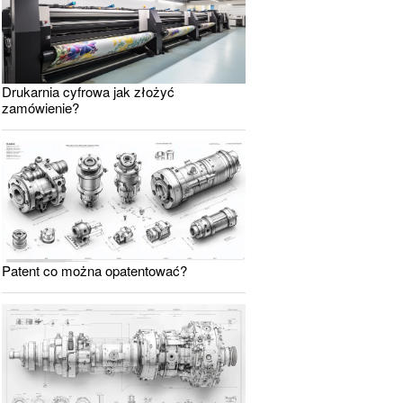
Drukarnia cyfrowa jak złożyć
zamówienie?
Patent co można opatentować?