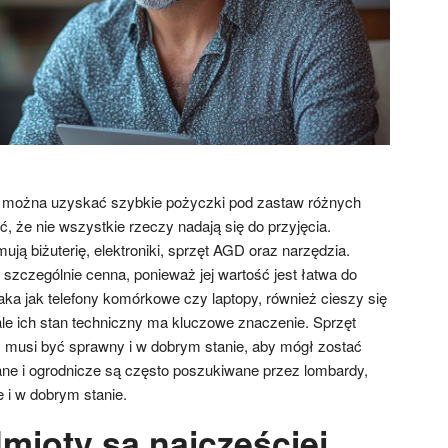
e można uzyskać szybkie pożyczki pod zastaw różnych
, że nie wszystkie rzeczy nadają się do przyjęcia.
ują biżuterię, elektroniki, sprzęt AGD oraz narzędzia.
st szczególnie cenna, ponieważ jej wartość jest łatwa do
aka jak telefony komórkowe czy laptopy, również cieszy się
e ich stan techniczny ma kluczowe znaczenie. Sprzęt
i, musi być sprawny i w dobrym stanie, aby mógł zostać
ane i ogrodnicze są często poszukiwane przez lombardy,
 i w dobrym stanie.
mioty są najczęściej