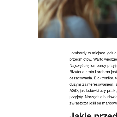
Lombardy to miejsca, gdzi
przedmiotów. Warto wiedzieć
Najczęściej lombardy przyjm
Biżuteria złota i srebrna je
oszacowania. Elektronika, t
dużym zainteresowaniem, al
AGD, jak lodówki czy pralk
przyjęty. Narzędzia budowl
zwłaszcza jeśli są markowe
Jakie przed