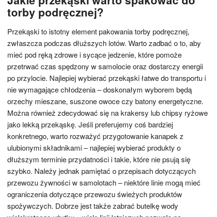
Jakie przekąski warto spakować do
torby podręcznej?
Przekąski to istotny element pakowania torby podręcznej,
zwłaszcza podczas dłuższych lotów. Warto zadbać o to, aby
mieć pod ręką zdrowe i sycące jedzenie, które pomoże
przetrwać czas spędzony w samolocie oraz dostarczy energii
po przylocie. Najlepiej wybierać przekąski łatwe do transportu i
nie wymagające chłodzenia – doskonałym wyborem będą
orzechy mieszane, suszone owoce czy batony energetyczne.
Można również zdecydować się na krakersy lub chipsy ryżowe
jako lekką przekąskę. Jeśli preferujemy coś bardziej
konkretnego, warto rozważyć przygotowanie kanapek z
ulubionymi składnikami – najlepiej wybierać produkty o
dłuższym terminie przydatności i takie, które nie psują się
szybko. Należy jednak pamiętać o przepisach dotyczących
przewozu żywności w samolotach – niektóre linie mogą mieć
ograniczenia dotyczące przewozu świeżych produktów
spożywczych. Dobrze jest także zabrać butelkę wody