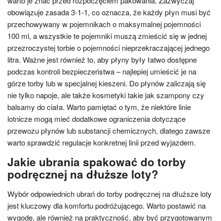
warto je znać przed rozpoczęciem pakowania. Zazwyczaj
obowiązuje zasada 3-1-1, co oznacza, że każdy płyn musi być
przechowywany w pojemnikach o maksymalnej pojemności
100 ml, a wszystkie te pojemniki muszą zmieścić się w jednej
przezroczystej torbie o pojemności nieprzekraczającej jednego
litra. Ważne jest również to, aby płyny były łatwo dostępne
podczas kontroli bezpieczeństwa – najlepiej umieścić je na
górze torby lub w specjalnej kieszeni. Do płynów zaliczają się
nie tylko napoje, ale także kosmetyki takie jak szampony czy
balsamy do ciała. Warto pamiętać o tym, że niektóre linie
lotnicze mogą mieć dodatkowe ograniczenia dotyczące
przewozu płynów lub substancji chemicznych, dlatego zawsze
warto sprawdzić regulacje konkretnej linii przed wyjazdem.
Jakie ubrania spakować do torby
podręcznej na dłuższe loty?
Wybór odpowiednich ubrań do torby podręcznej na dłuższe loty
jest kluczowy dla komfortu podróżującego. Warto postawić na
wygodę, ale również na praktyczność, aby być przygotowanym