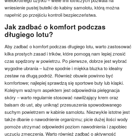
wielokrotnego użytku – wiele linii lotniczych pozwala na
wniesienie pustej butelki do kabiny samolotu, którą można
napełnić po przejściu kontroli bezpieczeństwa.
Jak zadbać o komfort podczas
długiego lotu?
Aby zadbać o komfort podczas długiego lotu, warto zastosować
kilka prostych zasad i trików, które pomogą nam lepiej znosić
czas spędzony w powietrzu. Po pierwsze, dobrze jest wybrać
wygodne ubrania – luźne spodnie i miękka bluzka to idealny
zestaw na długą podróż. Również obuwie powinno być
komfortowe; najlepiej sprawdzą się sportowe buty lub klapki.
Kolejnym ważnym aspektem jest odpowiednia pielęgnacja
skóry – warto regularnie stosować nawilżający krem oraz
balsam do ust, aby uniknąć przesuszenia spowodowanego
suchym powietrzem w kabinie samolotu. Niezwykle istotne jest
także dbanie o nawodnienie organizmu; picie dużej ilości wody
pomoże utrzymać odpowiedni poziom nawodnienia i zapobiec
uczuciu zmęczenia. Warto również zadbać o aktywność