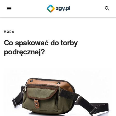
Przejdź
MENU
SZUKA
do
treści
MODA
Co spakować do torby
podręcznej?