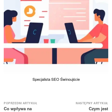
Specjalista SEO Świnoujście
Nawigacja
POPRZEDNI ARTYKUŁ
NASTĘPNY ARTYKUŁ
Co wpływa na
Czym jest
wpisu