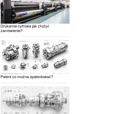
Drukarnia cyfrowa jak złożyć
zamówienie?
Patent co można opatentować?