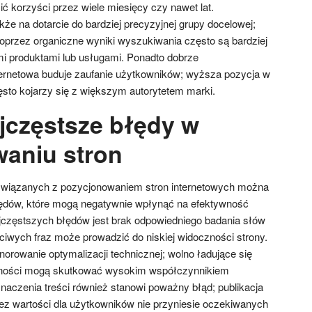
ć korzyści przez wiele miesięcy czy nawet lat.
że na dotarcie do bardziej precyzyjnej grupy docelowej;
poprzez organiczne wyniki wyszukiwania często są bardziej
i produktami lub usługami. Ponadto dobrze
ternetowa buduje zaufanie użytkowników; wyższa pozycja w
to kojarzy się z większym autorytetem marki.
ajczęstsze błędy w
aniu stron
 związanych z pozycjonowaniem stron internetowych można
łędów, które mogą negatywnie wpłynąć na efektywność
jczęstszych błędów jest brak odpowiedniego badania słów
iwych fraz może prowadzić do niskiej widoczności strony.
orowanie optymalizacji technicznej; wolno ładujące się
wności mogą skutkować wysokim współczynnikiem
naczenia treści również stanowi poważny błąd; publikacja
bez wartości dla użytkowników nie przyniesie oczekiwanych