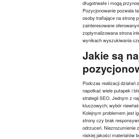
długotrwałe i mogą przynosi
Pozycjonowanie pozwala tak
osoby trafiające na stronę 
zainteresowane oferowanym
zoptymalizowana strona in
wynikach wyszukiwania częs
Jakie są n
pozycjonow
Podczas realizacji działań
napotkać wiele pułapek i b
strategii SEO. Jednym z na
kluczowych; wybór niewłaśc
Kolejnym problemem jest ign
strony czy brak responsy
odrzuceń. Niezrozumienie z
niskiej jakości materiałów 