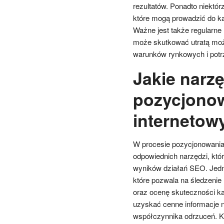
rezultatów. Ponadto niektór
które mogą prowadzić do kar
Ważne jest także regularne
może skutkować utratą możl
warunków rynkowych i potr
Jakie narz
pozycjonow
internetow
W procesie pozycjonowania 
odpowiednich narzędzi, któr
wyników działań SEO. Jedny
które pozwala na śledzenie
oraz ocenę skuteczności k
uzyskać cenne informacje n
współczynnika odrzuceń. K