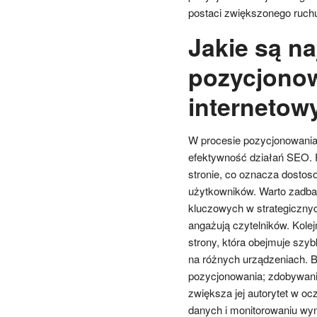
postaci zwiększonego ruchu 
Jakie są n
pozycjonow
internetow
W procesie pozycjonowania 
efektywność działań SEO. P
stronie, co oznacza dosto
użytkowników. Warto zadba
kluczowych w strategicznyc
angażują czytelników. Kole
strony, która obejmuje szy
na różnych urządzeniach. B
pozycjonowania; zdobywani
zwiększa jej autorytet w o
danych i monitorowaniu wyn