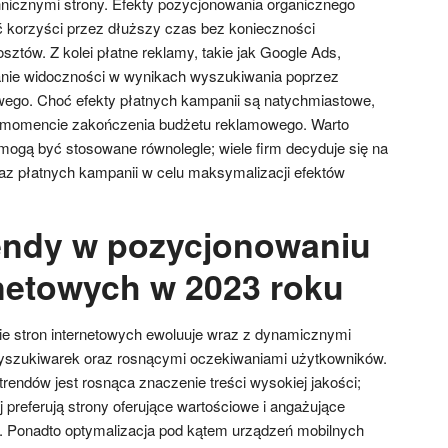
hnicznymi strony. Efekty pozycjonowania organicznego
ć korzyści przez dłuższy czas bez konieczności
ztów. Z kolei płatne reklamy, takie jak Google Ads,
anie widoczności w wynikach wyszukiwania poprzez
wego. Choć efekty płatnych kampanii są natychmiastowe,
w momencie zakończenia budżetu reklamowego. Warto
ogą być stosowane równolegle; wiele firm decyduje się na
az płatnych kampanii w celu maksymalizacji efektów
rendy w pozycjonowaniu
rnetowych w 2023 roku
e stron internetowych ewoluuje wraz z dynamicznymi
szukiwarek oraz rosnącymi oczekiwaniami użytkowników.
rendów jest rosnąca znaczenie treści wysokiej jakości;
 preferują strony oferujące wartościowe i angażujące
. Ponadto optymalizacja pod kątem urządzeń mobilnych