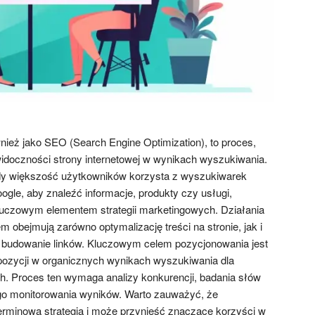
ież jako SEO (Search Engine Optimization), to proces,
idoczności strony internetowej w wynikach wyszukiwania.
dy większość użytkowników korzysta z wyszukiwarek
oogle, aby znaleźć informacje, produkty czy usługi,
luczowym elementem strategii marketingowych. Działania
 obejmują zarówno optymalizację treści na stronie, jak i
jak budowanie linków. Kluczowym celem pozycjonowania jest
 pozycji w organicznych wynikach wyszukiwania dla
. Proces ten wymaga analizy konkurencji, badania słów
go monitorowania wyników. Warto zauważyć, że
erminową strategią i może przynieść znaczące korzyści w