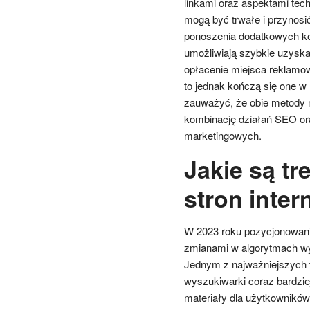
linkami oraz aspektami tec
mogą być trwałe i przynosi
ponoszenia dodatkowych kos
umożliwiają szybkie uzysk
opłacenie miejsca reklamo
to jednak kończą się one 
zauważyć, że obie metody m
kombinację działań SEO or
marketingowych.
Jakie są t
stron inte
W 2023 roku pozycjonowani
zmianami w algorytmach wy
Jednym z najważniejszych t
wyszukiwarki coraz bardziej
materiały dla użytkowników