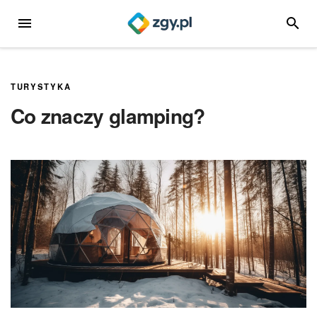
Przejdź
MENU
SZUKA
do
treści
TURYSTYKA
Co znaczy glamping?