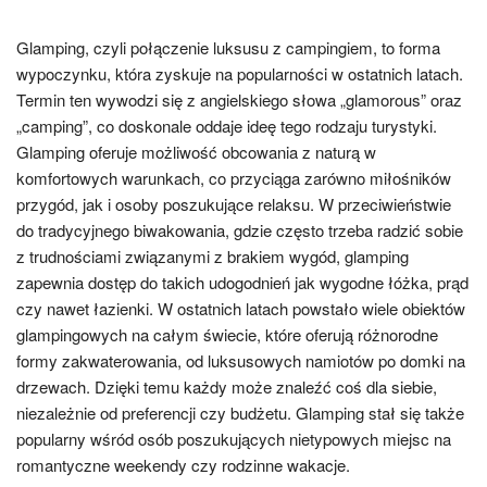
Glamping, czyli połączenie luksusu z campingiem, to forma
wypoczynku, która zyskuje na popularności w ostatnich latach.
Termin ten wywodzi się z angielskiego słowa „glamorous” oraz
„camping”, co doskonale oddaje ideę tego rodzaju turystyki.
Glamping oferuje możliwość obcowania z naturą w
komfortowych warunkach, co przyciąga zarówno miłośników
przygód, jak i osoby poszukujące relaksu. W przeciwieństwie
do tradycyjnego biwakowania, gdzie często trzeba radzić sobie
z trudnościami związanymi z brakiem wygód, glamping
zapewnia dostęp do takich udogodnień jak wygodne łóżka, prąd
czy nawet łazienki. W ostatnich latach powstało wiele obiektów
glampingowych na całym świecie, które oferują różnorodne
formy zakwaterowania, od luksusowych namiotów po domki na
drzewach. Dzięki temu każdy może znaleźć coś dla siebie,
niezależnie od preferencji czy budżetu. Glamping stał się także
popularny wśród osób poszukujących nietypowych miejsc na
romantyczne weekendy czy rodzinne wakacje.