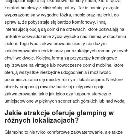
Najpopularniejsze są luksusowe namioty safari, które łączą
komfort hotelowy z bliskością natury. Takie namioty często
wyposażone są w wygodne łóżka, meble oraz łazienki, co
sprawia, że pobyt staje się bardzo komfortowy. Inną
interesującą opcją są domki na drzewach, które pozwalają na
unikalne doświadczenie życia wysoko nad ziemią w otoczeniu
zieleni. Tego typu zakwaterowanie cieszy się dużym
zainteresowaniem rodzin oraz par szukających romantycznych
chwil we dwoje. Kolejną formą są przyczepy kempingowe
stylizowane na vintage lub nowoczesne domki mobilne, które
oferują wszystkie niezbędne udogodnienia i możliwość
przemieszczania się między różnymi lokalizacjami. Niektóre
obiekty proponują również bardziej nietypowe opcje
zakwaterowania, takie jak igloo czy kapsuły sferyczne
umiejscowione w pięknych sceneriach górskich lub nad wodą.
Jakie atrakcje oferuje glamping w
różnych lokalizacjach?
Glamping to nie tylko komfortowe zakwaterowanie, ale także