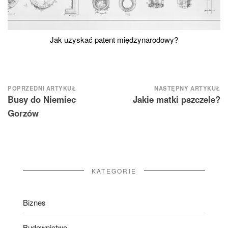
Jak uzyskać patent międzynarodowy?
Nawigacja
POPRZEDNI ARTYKUŁ
NASTĘPNY ARTYKUŁ
Busy do Niemiec
Jakie matki pszczele?
wpisu
Gorzów
KATEGORIE
Biznes
Budownictwo