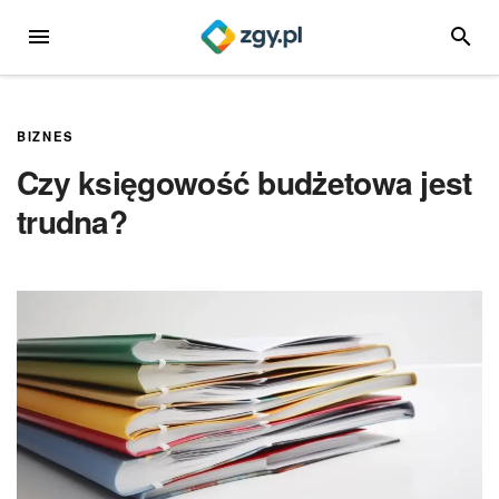
Przejdź
MENU
SZUKA
do
treści
BIZNES
Czy księgowość budżetowa jest
trudna?