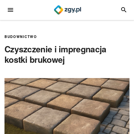
Przejdź
MENU
SZUKA
do
treści
BUDOWNICTWO
Czyszczenie i impregnacja
kostki brukowej