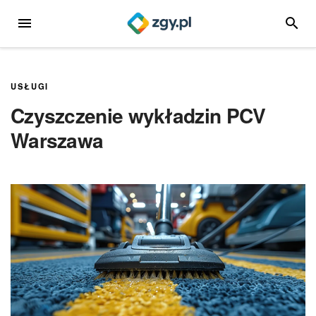
Przejdź
MENU
SZUKA
do
treści
USŁUGI
Czyszczenie wykładzin PCV
Warszawa