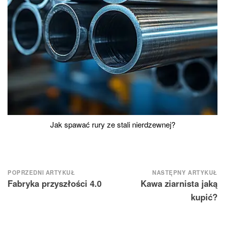
Jak spawać rury ze stali nierdzewnej?
Nawigacja
POPRZEDNI ARTYKUŁ
NASTĘPNY ARTYKUŁ
Fabryka przyszłości 4.0
Kawa ziarnista jaką
wpisu
kupić?