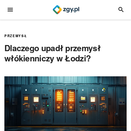
Przejdź
MENU
SZUKA
do
treści
PRZEMYSŁ
Dlaczego upadł przemysł
włókienniczy w Łodzi?