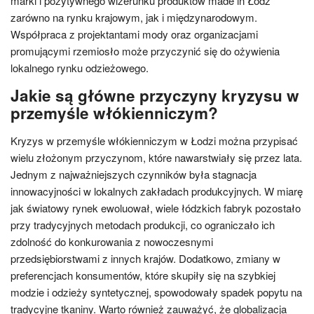
marki i pozytywnego wizerunku produktów made in Łódź
zarówno na rynku krajowym, jak i międzynarodowym.
Współpraca z projektantami mody oraz organizacjami
promującymi rzemiosło może przyczynić się do ożywienia
lokalnego rynku odzieżowego.
Jakie są główne przyczyny kryzysu w
przemyśle włókienniczym?
Kryzys w przemyśle włókienniczym w Łodzi można przypisać
wielu złożonym przyczynom, które nawarstwiały się przez lata.
Jednym z najważniejszych czynników była stagnacja
innowacyjności w lokalnych zakładach produkcyjnych. W miarę
jak światowy rynek ewoluował, wiele łódzkich fabryk pozostało
przy tradycyjnych metodach produkcji, co ograniczało ich
zdolność do konkurowania z nowoczesnymi
przedsiębiorstwami z innych krajów. Dodatkowo, zmiany w
preferencjach konsumentów, które skupiły się na szybkiej
modzie i odzieży syntetycznej, spowodowały spadek popytu na
tradycyjne tkaniny. Warto również zauważyć, że globalizacja