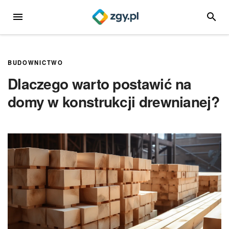
Przejdź
MENU
SZUKA
do
treści
BUDOWNICTWO
Dlaczego warto postawić na
domy w konstrukcji drewnianej?