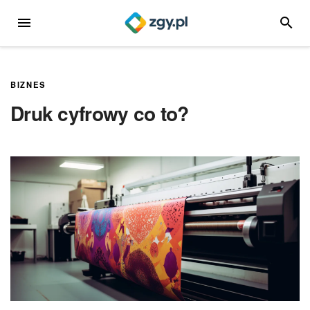
Przejdź
MENU
SZUKA
do
treści
BIZNES
Druk cyfrowy co to?