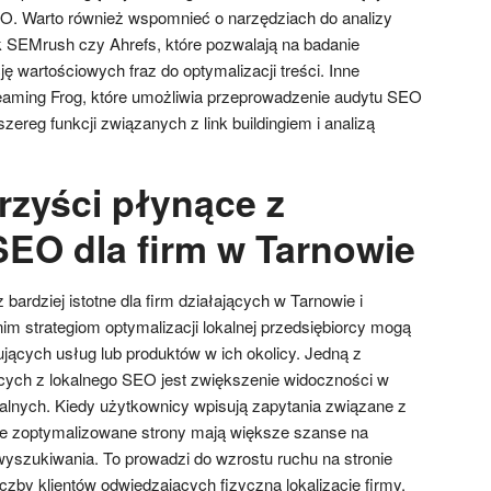
O. Warto również wspomnieć o narzędziach do analizy
k SEMrush czy Ahrefs, które pozwalają na badanie
ję wartościowych fraz do optymalizacji treści. Inne
eaming Frog, które umożliwia przeprowadzenie audytu SEO
zereg funkcji związanych z link buildingiem i analizą
rzyści płynące z
SEO dla firm w Tarnowie
bardziej istotne dla firm działających w Tarnowie i
im strategiom optymalizacji lokalnej przedsiębiorcy mogą
jących usług lub produktów w ich okolicy. Jedną z
cych z lokalnego SEO jest zwiększenie widoczności w
lnych. Kiedy użytkownicy wpisują zapytania związane z
rze zoptymalizowane strony mają większe szanse na
wyszukiwania. To prowadzi do wzrostu ruchu na stronie
iczby klientów odwiedzających fizyczną lokalizację firmy.