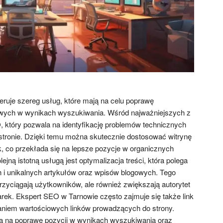
ruje szereg usług, które mają na celu poprawę
towych w wynikach wyszukiwania. Wśród najważniejszych z
O, który pozwala na identyfikację problemów technicznych
stronie. Dzięki temu można skutecznie dostosować witrynę
co przekłada się na lepsze pozycje w organicznych
jną istotną usługą jest optymalizacja treści, która polega
 i unikalnych artykułów oraz wpisów blogowych. Tego
 przyciągają użytkowników, ale również zwiększają autorytet
ek. Ekspert SEO w Tarnowie często zajmuje się także link
waniem wartościowych linków prowadzących do strony.
ają na poprawę pozycji w wynikach wyszukiwania oraz