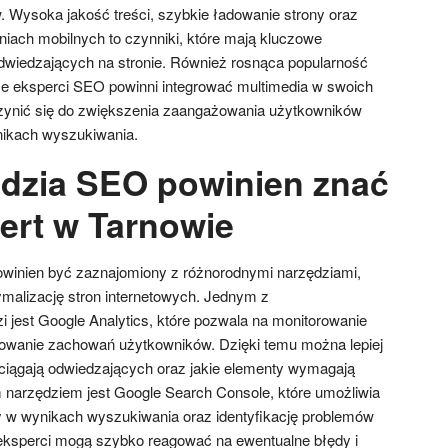
. Wysoka jakość treści, szybkie ładowanie strony oraz
ach mobilnych to czynniki, które mają kluczowe
dwiedzających na stronie. Również rosnąca popularność
że eksperci SEO powinni integrować multimedia w swoich
czynić się do zwiększenia zaangażowania użytkowników
nikach wyszukiwania.
ędzia SEO powinien znać
ert w Tarnowie
winien być zaznajomiony z różnorodnymi narzędziami,
ptymalizację stron internetowych. Jednym z
i jest Google Analytics, które pozwala na monitorowanie
izowanie zachowań użytkowników. Dzięki temu można lepiej
zyciągają odwiedzających oraz jakie elementy wymagają
 narzędziem jest Google Search Console, które umożliwia
y w wynikach wyszukiwania oraz identyfikację problemów
eksperci mogą szybko reagować na ewentualne błędy i