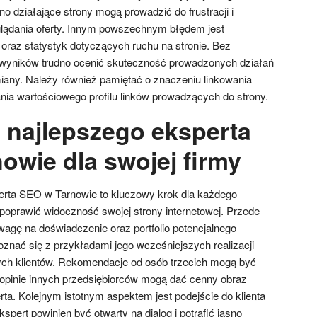
no działające strony mogą prowadzić do frustracji i
glądania oferty. Innym powszechnym błędem jest
 oraz statystyk dotyczących ruchu na stronie. Bez
 wyników trudno ocenić skuteczność prowadzonych działań
any. Należy również pamiętać o znaczeniu linkowania
a wartościowego profilu linków prowadzących do strony.
 najlepszego eksperta
owie dla swojej firmy
rta SEO w Tarnowie to kluczowy krok dla każdego
poprawić widoczność swojej strony internetowej. Przede
agę na doświadczenie oraz portfolio potencjalnego
poznać się z przykładami jego wcześniejszych realizacji
nych klientów. Rekomendacje od osób trzecich mogą być
opinie innych przedsiębiorców mogą dać cenny obraz
ta. Kolejnym istotnym aspektem jest podejście do klienta
spert powinien być otwarty na dialog i potrafić jasno