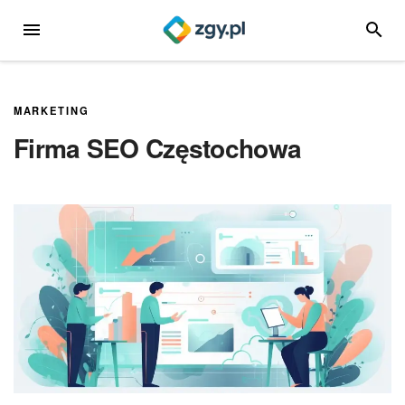
Przejdź
MENU
SZUKA
do
treści
MARKETING
Firma SEO Częstochowa