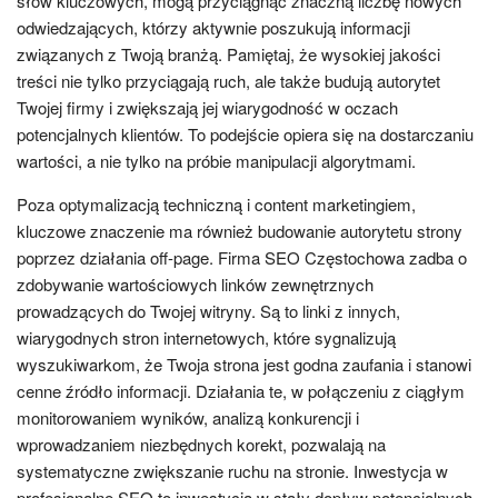
słów kluczowych, mogą przyciągnąć znaczną liczbę nowych
odwiedzających, którzy aktywnie poszukują informacji
związanych z Twoją branżą. Pamiętaj, że wysokiej jakości
treści nie tylko przyciągają ruch, ale także budują autorytet
Twojej firmy i zwiększają jej wiarygodność w oczach
potencjalnych klientów. To podejście opiera się na dostarczaniu
wartości, a nie tylko na próbie manipulacji algorytmami.
Poza optymalizacją techniczną i content marketingiem,
kluczowe znaczenie ma również budowanie autorytetu strony
poprzez działania off-page. Firma SEO Częstochowa zadba o
zdobywanie wartościowych linków zewnętrznych
prowadzących do Twojej witryny. Są to linki z innych,
wiarygodnych stron internetowych, które sygnalizują
wyszukiwarkom, że Twoja strona jest godna zaufania i stanowi
cenne źródło informacji. Działania te, w połączeniu z ciągłym
monitorowaniem wyników, analizą konkurencji i
wprowadzaniem niezbędnych korekt, pozwalają na
systematyczne zwiększanie ruchu na stronie. Inwestycja w
profesjonalne SEO to inwestycja w stały dopływ potencjalnych