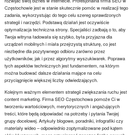
rozwijać swój biznes w internecie. Profesjonalna firma SEO w
Częstochowie jest w stanie skutecznie pomóc w realizacji tego
zadania, wykorzystując do tego celu szereg sprawdzonych
strategii i narzędzi. Podstawą działań jest oczywiście
optymalizacja techniczna strony. Specjaliści zadbają o to, aby
Twoja witryna ładowała się szybko, była przyjazna dla
urządzeń mobilnych i miała przejrzystą strukturę, co jest
niezbędne dla pozytywnego odbioru zarówno przez
użytkowników, jak i przez algorytmy wyszukiwarek. Poprawa
tych aspektów technicznych jest fundamentem, na którym
można budować dalsze działania mające na celu
przyciągnięcie większej liczby odwiedzających.
Kolejnym ważnym elementem strategii zwiększania ruchu jest
content marketing. Firma SEO Częstochowa pomoże Ci w
tworzeniu wartościowych, merytorycznych i angażujących
treści, które będą odpowiadać na potrzeby i pytania Twojej
grupy docelowej. Artykuły blogowe, poradniki, infografiki czy
materiały wideo – odpowiednio zoptymalizowane pod kątem