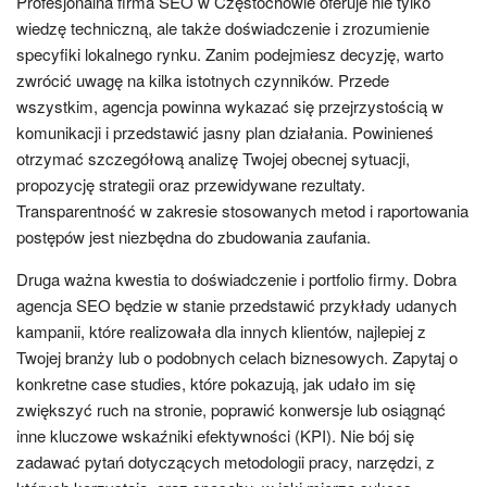
Profesjonalna firma SEO w Częstochowie oferuje nie tylko
wiedzę techniczną, ale także doświadczenie i zrozumienie
specyfiki lokalnego rynku. Zanim podejmiesz decyzję, warto
zwrócić uwagę na kilka istotnych czynników. Przede
wszystkim, agencja powinna wykazać się przejrzystością w
komunikacji i przedstawić jasny plan działania. Powinieneś
otrzymać szczegółową analizę Twojej obecnej sytuacji,
propozycję strategii oraz przewidywane rezultaty.
Transparentność w zakresie stosowanych metod i raportowania
postępów jest niezbędna do zbudowania zaufania.
Druga ważna kwestia to doświadczenie i portfolio firmy. Dobra
agencja SEO będzie w stanie przedstawić przykłady udanych
kampanii, które realizowała dla innych klientów, najlepiej z
Twojej branży lub o podobnych celach biznesowych. Zapytaj o
konkretne case studies, które pokazują, jak udało im się
zwiększyć ruch na stronie, poprawić konwersje lub osiągnąć
inne kluczowe wskaźniki efektywności (KPI). Nie bój się
zadawać pytań dotyczących metodologii pracy, narzędzi, z