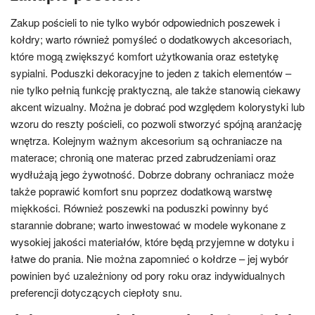
Zakup pościeli to nie tylko wybór odpowiednich poszewek i
kołdry; warto również pomyśleć o dodatkowych akcesoriach,
które mogą zwiększyć komfort użytkowania oraz estetykę
sypialni. Poduszki dekoracyjne to jeden z takich elementów –
nie tylko pełnią funkcję praktyczną, ale także stanowią ciekawy
akcent wizualny. Można je dobrać pod względem kolorystyki lub
wzoru do reszty pościeli, co pozwoli stworzyć spójną aranżację
wnętrza. Kolejnym ważnym akcesorium są ochraniacze na
materace; chronią one materac przed zabrudzeniami oraz
wydłużają jego żywotność. Dobrze dobrany ochraniacz może
także poprawić komfort snu poprzez dodatkową warstwę
miękkości. Również poszewki na poduszki powinny być
starannie dobrane; warto inwestować w modele wykonane z
wysokiej jakości materiałów, które będą przyjemne w dotyku i
łatwe do prania. Nie można zapomnieć o kołdrze – jej wybór
powinien być uzależniony od pory roku oraz indywidualnych
preferencji dotyczących ciepłoty snu.