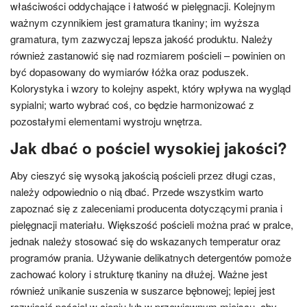
właściwości oddychające i łatwość w pielęgnacji. Kolejnym
ważnym czynnikiem jest gramatura tkaniny; im wyższa
gramatura, tym zazwyczaj lepsza jakość produktu. Należy
również zastanowić się nad rozmiarem pościeli – powinien on
być dopasowany do wymiarów łóżka oraz poduszek.
Kolorystyka i wzory to kolejny aspekt, który wpływa na wygląd
sypialni; warto wybrać coś, co będzie harmonizować z
pozostałymi elementami wystroju wnętrza.
Jak dbać o pościel wysokiej jakości?
Aby cieszyć się wysoką jakością pościeli przez długi czas,
należy odpowiednio o nią dbać. Przede wszystkim warto
zapoznać się z zaleceniami producenta dotyczącymi prania i
pielęgnacji materiału. Większość pościeli można prać w pralce,
jednak należy stosować się do wskazanych temperatur oraz
programów prania. Używanie delikatnych detergentów pomoże
zachować kolory i strukturę tkaniny na dłużej. Ważne jest
również unikanie suszenia w suszarce bębnowej; lepiej jest
rozwiesić pościel w cieniu lub w przewiewnym miejscu, aby