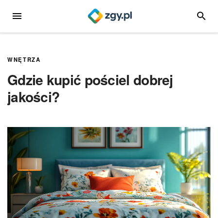
Przejdź
MENU
SZUKA
do
treści
WNĘTRZA
Gdzie kupić pościel dobrej
jakości?