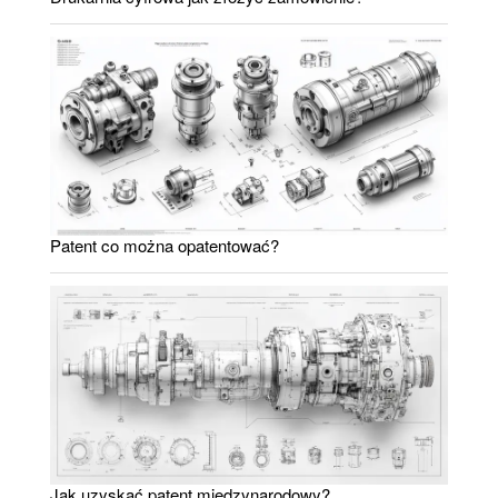
Patent co można opatentować?
Jak uzyskać patent międzynarodowy?