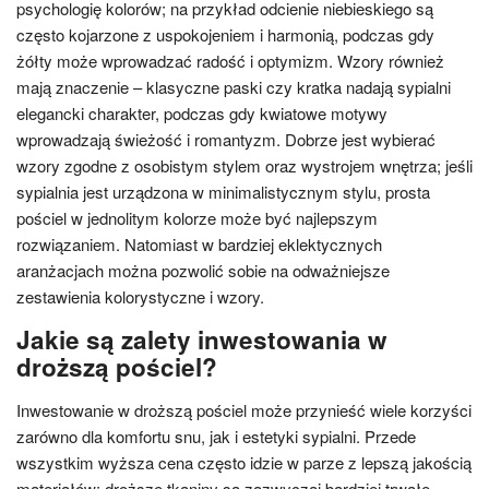
psychologię kolorów; na przykład odcienie niebieskiego są
często kojarzone z uspokojeniem i harmonią, podczas gdy
żółty może wprowadzać radość i optymizm. Wzory również
mają znaczenie – klasyczne paski czy kratka nadają sypialni
elegancki charakter, podczas gdy kwiatowe motywy
wprowadzają świeżość i romantyzm. Dobrze jest wybierać
wzory zgodne z osobistym stylem oraz wystrojem wnętrza; jeśli
sypialnia jest urządzona w minimalistycznym stylu, prosta
pościel w jednolitym kolorze może być najlepszym
rozwiązaniem. Natomiast w bardziej eklektycznych
aranżacjach można pozwolić sobie na odważniejsze
zestawienia kolorystyczne i wzory.
Jakie są zalety inwestowania w
droższą pościel?
Inwestowanie w droższą pościel może przynieść wiele korzyści
zarówno dla komfortu snu, jak i estetyki sypialni. Przede
wszystkim wyższa cena często idzie w parze z lepszą jakością
materiałów; droższe tkaniny są zazwyczaj bardziej trwałe,