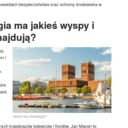
 kwestiach bezpieczeństwa oraz ochrony środowiska w
ia ma jakieś wyspy i
najdują?
sp,
um i
.
tóre
ard.
Gdzie leży Norwegia?
nych krajobrazów lodowców i fiordów. Jan Mayen to