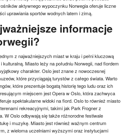
łośników aktywnego wypoczynku Norwegia oferuje liczne
ości uprawiania sportów wodnych latem i zimą.
jważniejsze informacje
orwegii?
t jednym z najważniejszych miast w kraju i pełni kluczową
 i kulturalną. Miasto leży na południu Norwegii, nad fiordem
wyjątkowy charakter. Oslo jest znane z nowoczesnej
muzeów, które przyciągają turystów z całego świata. Warto
w, które prezentuje bogatą historię tego ludu oraz ich
teresującym miejscem jest Opera w Oslo, która zachwyca
eruje spektakularne widoki na fiord. Oslo to również miasto
i terenami rekreacyjnymi, takimi jak Park Frogner z
. W Oslo odbywają się także różnorodne festiwale
sztukę i muzykę. Miasto jest również ważnym centrum
m, z wieloma uczelniami wyższymi oraz instytucjami