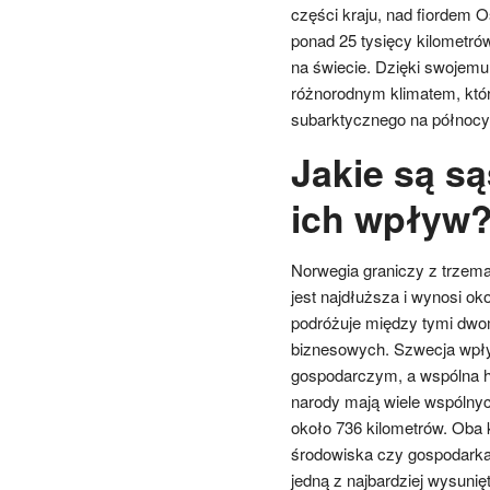
części kraju, nad fiordem O
ponad 25 tysięcy kilometrów,
na świecie. Dzięki swojemu
różnorodnym klimatem, któr
subarktycznego na północy
Jakie są są
ich wpływ
Norwegia graniczy z trzema 
jest najdłuższa i wynosi ok
podróżuje między tymi dwom
biznesowych. Szwecja wpł
gospodarczym, a wspólna hi
narody mają wiele wspólnych
około 736 kilometrów. Oba k
środowiska czy gospodarka. 
jedną z najbardziej wysuni