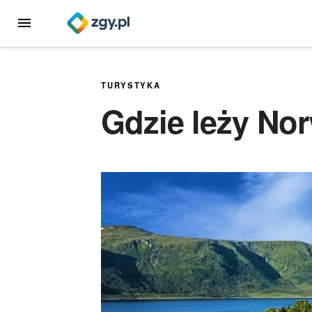
Przejdź
MENU
do
treści
TURYSTYKA
Gdzie leży No