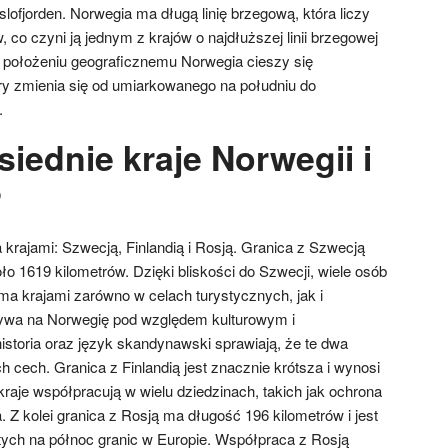
slofjorden. Norwegia ma długą linię brzegową, która liczy
 co czyni ją jednym z krajów o najdłuższej linii brzegowej
 położeniu geograficznemu Norwegia cieszy się
y zmienia się od umiarkowanego na południu do
.
siednie kraje Norwegii i
?
krajami: Szwecją, Finlandią i Rosją. Granica z Szwecją
oło 1619 kilometrów. Dzięki bliskości do Szwecji, wiele osób
a krajami zarówno w celach turystycznych, jak i
ywa na Norwegię pod względem kulturowym i
storia oraz język skandynawski sprawiają, że te dwa
 cech. Granica z Finlandią jest znacznie krótsza i wynosi
raje współpracują w wielu dziedzinach, takich jak ochrona
Z kolei granica z Rosją ma długość 196 kilometrów i jest
ętych na północ granic w Europie. Współpraca z Rosją