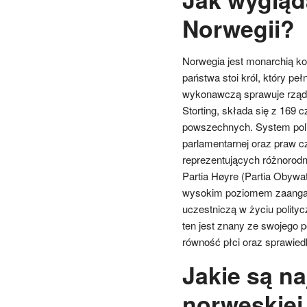
Norwegii?
Norwegia jest monarchią k
państwa stoi król, który pe
wykonawczą sprawuje rząd 
Storting, składa się z 169
powszechnych. System polit
parlamentarnej oraz praw czł
reprezentujących różnorodne
Partia Høyre (Partia Obywat
wysokim poziomem zaangaż
uczestniczą w życiu polity
ten jest znany ze swojego 
równość płci oraz sprawied
Jakie są n
norweskiej