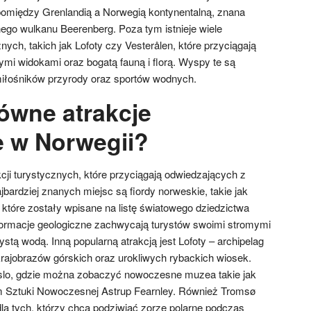
omiędzy Grenlandią a Norwegią kontynentalną, znana
go wulkanu Beerenberg. Poza tym istnieje wiele
ch, takich jak Lofoty czy Vesterålen, które przyciągają
mi widokami oraz bogatą fauną i florą. Wyspy te są
iłośników przyrody oraz sportów wodnych.
łówne atrakcje
e w Norwegii?
kcji turystycznych, które przyciągają odwiedzających z
bardziej znanych miejsc są fiordy norweskie, takie jak
, które zostały wpisane na listę światowego dziedzictwa
rmacje geologiczne zachwycają turystów swoimi stromymi
zystą wodą. Inną popularną atrakcją jest Lofoty – archipelag
ajobrazów górskich oraz urokliwych rybackich wiosek.
slo, gdzie można zobaczyć nowoczesne muzea takie jak
ztuki Nowoczesnej Astrup Fearnley. Również Tromsø
la tych, którzy chcą podziwiać zorze polarne podczas