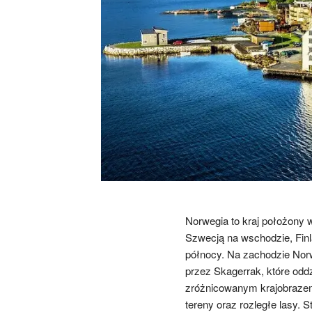
Norwegia to kraj położony 
Szwecją na wschodzie, Finl
północy. Na zachodzie Norw
przez Skagerrak, które oddzi
zróżnicowanym krajobrazem,
tereny oraz rozległe lasy. S