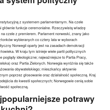
onstytucyjną z systemem parlamentarnym. Na czele
łni głównie funkcje ceremonialne. Rzeczywistą władzę
na czele z premierem. Parlament norweski, znany jako
 członków wybieranych co cztery lata w wyborach
yczny Norwegii oparty jest na zasadach demokracji
owieka. W kraju tym istnieje wiele partii politycznych
 poglądy ideologiczne; najważniejsze to Partia Pracy,
elska) oraz Partia Zielonych. Norwegia wyróżnia się także
owania obywatelskiego; mieszkańcy aktywnie
cznym poprzez głosowanie oraz działalność społeczną. Kraj
podejścia do kwestii społecznych; Norwegowie cenią sobie
liwość społeczną.
ajpopularniejsze potrawy
 kuchni?