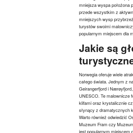
mniejsza wyspa położona p
przede wszystkim z aktywne
mniejszych wysp przybrzeżny
turystów swoimi malowniczy
popularnym miejscem dla m
Jakie są g
turystyczn
Norwegia oferuje wiele atra
całego świata. Jednym z naj
Geirangerfjord i Nærøyfjord
UNESCO. Te malownicze fo
klifami oraz krystalicznie c
słynący z dramatycznych kr
Warto również odwiedzić O
Muzeum Fram czy Muzeum S
jest popularnym miejscem d