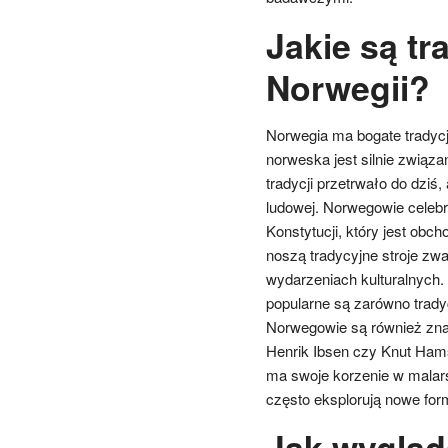
Jakie są tra
Norwegii?
Norwegia ma bogate tradycj
norweska jest silnie związa
tradycji przetrwało do dziś
ludowej. Norwegowie celebru
Konstytucji, który jest ob
noszą tradycyjne stroje zw
wydarzeniach kulturalnych.
popularne są zarówno trady
Norwegowie są również znani 
Henrik Ibsen czy Knut Ham
ma swoje korzenie w malars
często eksplorują nowe for
Jak wygląd