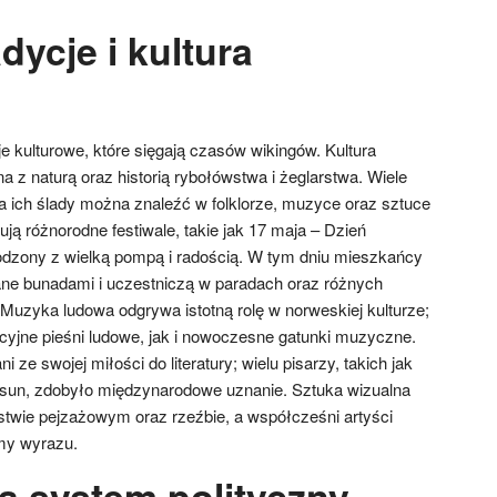
dycje i kultura
e kulturowe, które sięgają czasów wikingów. Kultura
na z naturą oraz historią rybołówstwa i żeglarstwa. Wiele
, a ich ślady można znaleźć w folklorze, muzyce oraz sztuce
ją różnorodne festiwale, takie jak 17 maja – Dzień
chodzony z wielką pompą i radością. W tym dniu mieszkańcy
ane bunadami i uczestniczą w paradach oraz różnych
 Muzyka ludowa odgrywa istotną rolę w norweskiej kulturze;
cyjne pieśni ludowe, jak i nowoczesne gatunki muzyczne.
ze swojej miłości do literatury; wielu pisarzy, takich jak
sun, zdobyło międzynarodowe uznanie. Sztuka wizualna
twie pejzażowym oraz rzeźbie, a współcześni artyści
my wyrazu.
a system polityczny