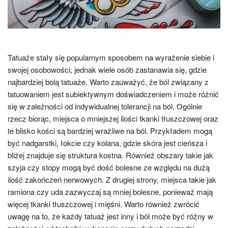
Tatuaże stały się popularnym sposobem na wyrażenie siebie i
swojej osobowości, jednak wiele osób zastanawia się, gdzie
najbardziej bolą tatuaże. Warto zauważyć, że ból związany z
tatuowaniem jest subiektywnym doświadczeniem i może różnić
się w zależności od indywidualnej tolerancji na ból. Ogólnie
rzecz biorąc, miejsca o mniejszej ilości tkanki tłuszczowej oraz
te blisko kości są bardziej wrażliwe na ból. Przykładem mogą
być nadgarstki, łokcie czy kolana, gdzie skóra jest cieńsza i
bliżej znajduje się struktura kostna. Również obszary takie jak
szyja czy stopy mogą być dość bolesne ze względu na dużą
ilość zakończeń nerwowych. Z drugiej strony, miejsca takie jak
ramiona czy uda zazwyczaj są mniej bolesne, ponieważ mają
więcej tkanki tłuszczowej i mięśni. Warto również zwrócić
uwagę na to, że każdy tatuaż jest inny i ból może być różny w