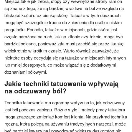
Miejsca takie jak żebra, stopy czy wewnętrzne strony ramion
są znane z tego, że są bardziej wrażliwe na ból ze względu na
bliskość kości oraz cienką skórę. Tatuaże w tych obszarach
mogą być szczególnie trudne do zniesienia dla osób o niskim
progu bólu. Ponadto, tatuaże w miejscach, gdzie skóra jest
często narażona na ruch, jak np. dłonie czy łokcie, mogą być
bardziej bolesne, ponieważ igła musi przebić się przez tkankę
wielokrotnie w krótkim czasie. Warto również zauważyć, że
niektóre osoby decydują się na tatuaże w miejscach intymnych
lub mniej dostępnych, co może wiązać się z dodatkowymi
doznaniami bólowymi.
Jakie techniki tatuowania wpływają
na odczuwany ból?
Technika tatuowania ma ogromny wpływ na to, jak odczuwany
jest ból podczas zabiegu. Różne style i metody pracy tatuatora
mogą znacząco zmieniać komfort klienta. Na przykład technika
ręczna, która polega na używaniu tradycyjnych narzędzi, może
być bardziej inwazyjna i powodować większy dyskomfort niż