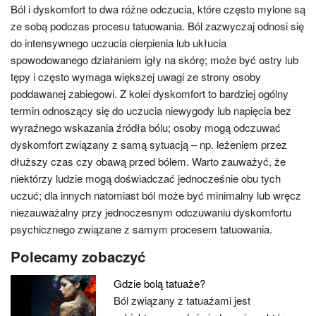
Ból i dyskomfort to dwa różne odczucia, które często mylone są
ze sobą podczas procesu tatuowania. Ból zazwyczaj odnosi się
do intensywnego uczucia cierpienia lub ukłucia
spowodowanego działaniem igły na skórę; może być ostry lub
tępy i często wymaga większej uwagi ze strony osoby
poddawanej zabiegowi. Z kolei dyskomfort to bardziej ogólny
termin odnoszący się do uczucia niewygody lub napięcia bez
wyraźnego wskazania źródła bólu; osoby mogą odczuwać
dyskomfort związany z samą sytuacją – np. leżeniem przez
dłuższy czas czy obawą przed bólem. Warto zauważyć, że
niektórzy ludzie mogą doświadczać jednocześnie obu tych
uczuć; dla innych natomiast ból może być minimalny lub wręcz
niezauważalny przy jednoczesnym odczuwaniu dyskomfortu
psychicznego związane z samym procesem tatuowania.
Polecamy zobaczyć
Gdzie bolą tatuaże?
Ból związany z tatuażami jest