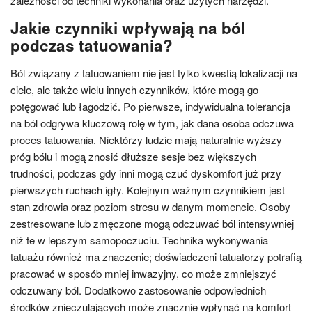
zależności od techniki wykonania oraz użytych narzędzi.
Jakie czynniki wpływają na ból
podczas tatuowania?
Ból związany z tatuowaniem nie jest tylko kwestią lokalizacji na
ciele, ale także wielu innych czynników, które mogą go
potęgować lub łagodzić. Po pierwsze, indywidualna tolerancja
na ból odgrywa kluczową rolę w tym, jak dana osoba odczuwa
proces tatuowania. Niektórzy ludzie mają naturalnie wyższy
próg bólu i mogą znosić dłuższe sesje bez większych
trudności, podczas gdy inni mogą czuć dyskomfort już przy
pierwszych ruchach igły. Kolejnym ważnym czynnikiem jest
stan zdrowia oraz poziom stresu w danym momencie. Osoby
zestresowane lub zmęczone mogą odczuwać ból intensywniej
niż te w lepszym samopoczuciu. Technika wykonywania
tatuażu również ma znaczenie; doświadczeni tatuatorzy potrafią
pracować w sposób mniej inwazyjny, co może zmniejszyć
odczuwany ból. Dodatkowo zastosowanie odpowiednich
środków znieczulających może znacznie wpłynąć na komfort