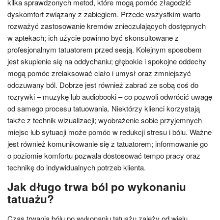
kilka sprawdzonych metod, które mogą pomóc złagodzić
dyskomfort związany z zabiegiem. Przede wszystkim warto
rozważyć zastosowanie kremów znieczulających dostępnych
w aptekach; ich użycie powinno być skonsultowane z
profesjonalnym tatuatorem przed sesją. Kolejnym sposobem
jest skupienie się na oddychaniu; głębokie i spokojne oddechy
mogą pomóc zrelaksować ciało i umysł oraz zmniejszyć
odczuwany ból. Dobrze jest również zabrać ze sobą coś do
rozrywki – muzykę lub audiobooki – co pozwoli odwrócić uwagę
od samego procesu tatuowania. Niektórzy klienci korzystają
także z technik wizualizacji; wyobrażenie sobie przyjemnych
miejsc lub sytuacji może pomóc w redukcji stresu i bólu. Ważne
jest również komunikowanie się z tatuatorem; informowanie go
o poziomie komfortu pozwala dostosować tempo pracy oraz
technikę do indywidualnych potrzeb klienta.
Jak długo trwa ból po wykonaniu
tatuażu?
Czas trwania bólu po wykonaniu tatuażu zależy od wielu